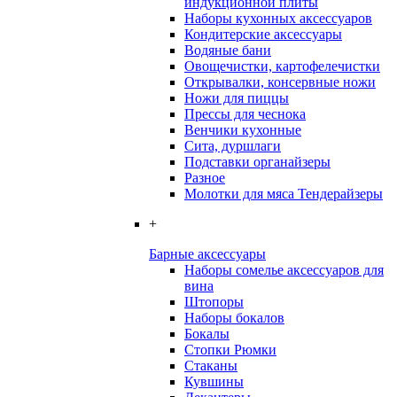
индукционной плиты
Наборы кухонных аксессуаров
Кондитерские аксессуары
Водяные бани
Овощечистки, картофелечистки
Открывалки, консервные ножи
Ножи для пиццы
Прессы для чеснока
Венчики кухонные
Сита, дуршлаги
Подставки органайзеры
Разное
Молотки для мяса Тендерайзеры
+
Барные аксессуары
Наборы сомелье аксессуаров для
вина
Штопоры
Наборы бокалов
Бокалы
Стопки Рюмки
Стаканы
Кувшины