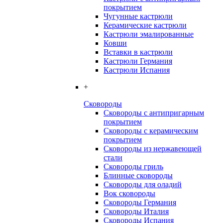
покрытием
Чугунные кастрюли
Керамические кастрюли
Кастрюли эмалированные
Ковши
Вставки в кастрюли
Кастрюли Германия
Кастрюли Испания
+
Сковороды
Сковороды с антипригарным
покрытием
Сковороды с керамическим
покрытием
Сковороды из нержавеющей
стали
Сковороды гриль
Блинные сковороды
Сковороды для оладий
Вок сковороды
Сковороды Германия
Сковороды Италия
Сковороды Испания