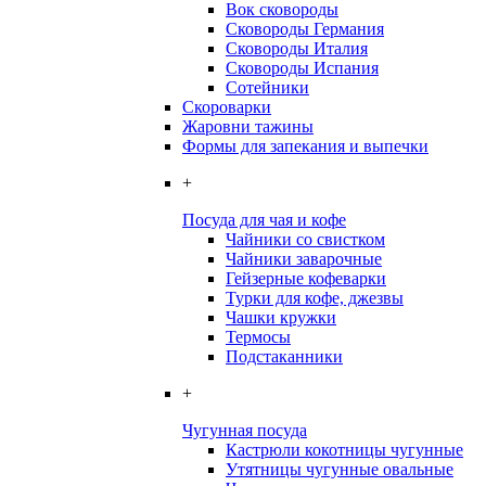
Вок сковороды
Сковороды Германия
Сковороды Италия
Сковороды Испания
Сотейники
Скороварки
Жаровни тажины
Формы для запекания и выпечки
+
Посуда для чая и кофе
Чайники со свистком
Чайники заварочные
Гейзерные кофеварки
Турки для кофе, джезвы
Чашки кружки
Термосы
Подстаканники
+
Чугунная посуда
Кастрюли кокотницы чугунные
Утятницы чугунные овальные