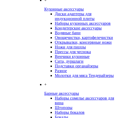
+
Кухонные аксессуары
Диски адаптеры для
индукционной плиты
Наборы кухонных аксессуаров
Кондитерские аксессуары
Водяные бани
Овощечистки, картофелечистки
Открывалки, консервные ножи
Ножи для пиццы
Прессы для чеснока
Венчики кухонные
Сита, дуршлаги
Подставки органайзеры
Разное
Молотки для мяса Тендерайзеры
+
Барные аксессуары
Наборы сомелье аксессуаров для
вина
Штопоры
Наборы бокалов
Бокалы