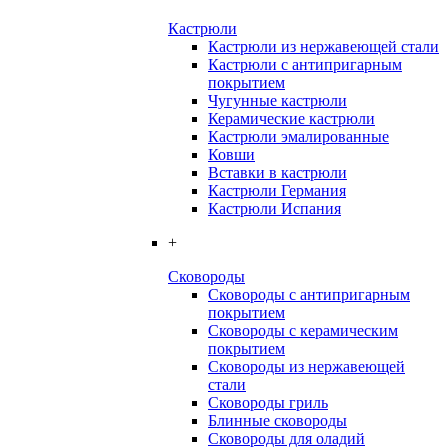
Кастрюли
Кастрюли из нержавеющей стали
Кастрюли с антипригарным
покрытием
Чугунные кастрюли
Керамические кастрюли
Кастрюли эмалированные
Ковши
Вставки в кастрюли
Кастрюли Германия
Кастрюли Испания
+
Сковороды
Сковороды с антипригарным
покрытием
Сковороды с керамическим
покрытием
Сковороды из нержавеющей
стали
Сковороды гриль
Блинные сковороды
Сковороды для оладий