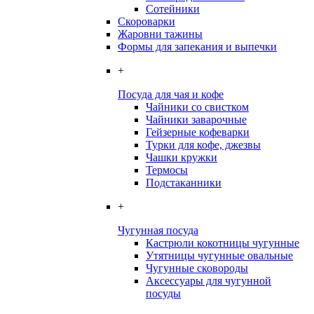
Сотейники
Скороварки
Жаровни тажины
Формы для запекания и выпечки
+
Посуда для чая и кофе
Чайники со свистком
Чайники заварочные
Гейзерные кофеварки
Турки для кофе, джезвы
Чашки кружки
Термосы
Подстаканники
+
Чугунная посуда
Кастрюли кокотницы чугунные
Утятницы чугунные овальные
Чугунные сковороды
Аксессуары для чугунной
посуды