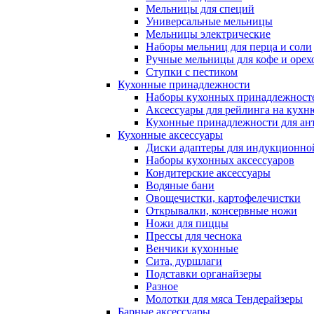
Мельницы для специй
Универсальные мельницы
Мельницы электрические
Наборы мельниц для перца и соли
Ручные мельницы для кофе и орех
Ступки с пестиком
Кухонные принадлежности
Наборы кухонных принадлежност
Аксессуары для рейлинга на кухн
Кухонные принадлежности для ан
Кухонные аксессуары
Диски адаптеры для индукционно
Наборы кухонных аксессуаров
Кондитерские аксессуары
Водяные бани
Овощечистки, картофелечистки
Открывалки, консервные ножи
Ножи для пиццы
Прессы для чеснока
Венчики кухонные
Сита, дуршлаги
Подставки органайзеры
Разное
Молотки для мяса Тендерайзеры
Барные аксессуары