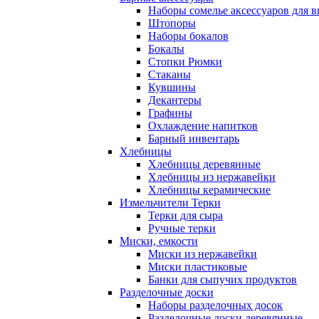
Наборы сомелье аксессуаров для в
Штопоры
Наборы бокалов
Бокалы
Стопки Рюмки
Стаканы
Кувшины
Декантеры
Графины
Охлаждение напитков
Барный инвентарь
Хлебницы
Хлебницы деревянные
Хлебницы из нержавейки
Хлебницы керамические
Измельчители Терки
Терки для сыра
Ручные терки
Миски, емкости
Миски из нержавейки
Миски пластиковые
Банки для сыпучих продуктов
Разделочные доски
Наборы разделочных досок
Разделочные доски деревянные