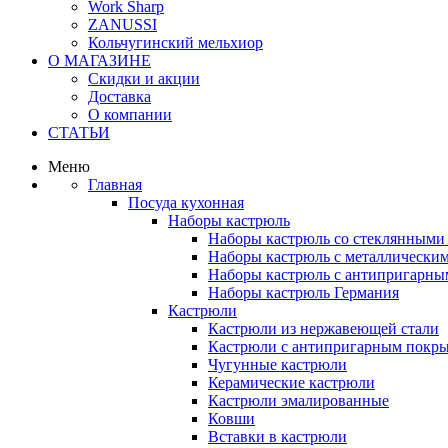
Work Sharp
ZANUSSI
Кольчугинский мельхиор
О МАГАЗИНЕ
Скидки и акции
Доставка
О компании
СТАТЬИ
Меню
Главная
Посуда кухонная
Наборы кастрюль
Наборы кастрюль со стеклянным
Наборы кастрюль с металлически
Наборы кастрюль с антипригарны
Наборы кастрюль Германия
Кастрюли
Кастрюли из нержавеющей стали
Кастрюли с антипригарным покр
Чугунные кастрюли
Керамические кастрюли
Кастрюли эмалированные
Ковши
Вставки в кастрюли