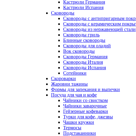
Кастрюли Германия
Кастрюли Испания
Сковороды
Сковороды с антипригарным пок
Сковороды с керамическим покры
Сковороды из нержавеющей стали
Сковороды гриль
Блинные сковороды
Сковороды для оладий
Вок сковороды
Сковороды Германия
Сковороды Италия
Сковороды Испания
Сотейники
Скороварки
Жаровни тажины
Формы для запекания и выпечки
Посуда для чая и кофе
Чайники со свистком
Чайники заварочные
Гейзерные кофеварки
Турки для кофе, джезвы
Чашки кружки
Термосы
Подстаканники