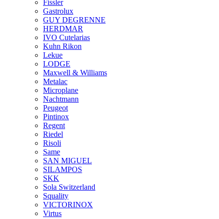
Fissler
Gastrolux
GUY DEGRENNE
HERDMAR
IVO Cutelarias
Kuhn Rikon
Lekue
LODGE
Maxwell & Williams
Metalac
Microplane
Nachtmann
Peugeot
Pintinox
Regent
Riedel
Risoli
Same
SAN MIGUEL
SILAMPOS
SKK
Sola Switzerland
Squality
VICTORINOX
Virtus