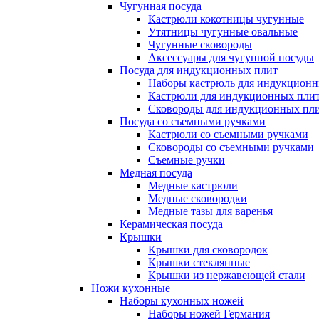
Чугунная посуда
Кастрюли кокотницы чугунные
Утятницы чугунные овальные
Чугунные сковороды
Аксессуары для чугунной посуды
Посуда для индукционных плит
Наборы кастрюль для индукционн
Кастрюли для индукционных пли
Сковороды для индукционных пл
Посуда со съемными ручками
Кастрюли со съемными ручками
Сковороды со съемными ручками
Съемные ручки
Медная посуда
Медные кастрюли
Медные сковородки
Медные тазы для варенья
Керамическая посуда
Крышки
Крышки для сковородок
Крышки стеклянные
Крышки из нержавеющей стали
Ножи кухонные
Наборы кухонных ножей
Наборы ножей Германия