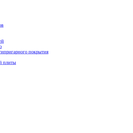
ов
ей
ю
типригарного покрытия
й плиты