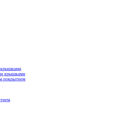
и крышками
ми крышками
м покрытием
ытием