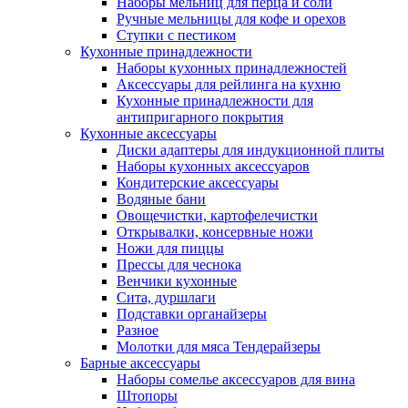
Наборы мельниц для перца и соли
Ручные мельницы для кофе и орехов
Ступки с пестиком
Кухонные принадлежности
Наборы кухонных принадлежностей
Аксессуары для рейлинга на кухню
Кухонные принадлежности для
антипригарного покрытия
Кухонные аксессуары
Диски адаптеры для индукционной плиты
Наборы кухонных аксессуаров
Кондитерские аксессуары
Водяные бани
Овощечистки, картофелечистки
Открывалки, консервные ножи
Ножи для пиццы
Прессы для чеснока
Венчики кухонные
Сита, дуршлаги
Подставки органайзеры
Разное
Молотки для мяса Тендерайзеры
Барные аксессуары
Наборы сомелье аксессуаров для вина
Штопоры