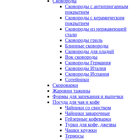
Сковороды
Сковороды с антипригарным
покрытием
Сковороды с керамическим
покрытием
Сковороды из нержавеющей
стали
Сковороды гриль
Блинные сковороды
Сковороды для оладий
Вок сковороды
Сковороды Германия
Сковороды Италия
Сковороды Испания
Сотейники
Скороварки
Жаровни тажины
Формы для запекания и выпечки
Посуда для чая и кофе
Чайники со свистком
Чайники заварочные
Гейзерные кофеварки
Турки для кофе, джезвы
Чашки кружки
Термосы