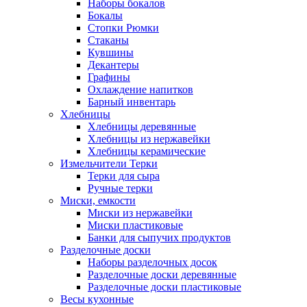
Наборы бокалов
Бокалы
Стопки Рюмки
Стаканы
Кувшины
Декантеры
Графины
Охлаждение напитков
Барный инвентарь
Хлебницы
Хлебницы деревянные
Хлебницы из нержавейки
Хлебницы керамические
Измельчители Терки
Терки для сыра
Ручные терки
Миски, емкости
Миски из нержавейки
Миски пластиковые
Банки для сыпучих продуктов
Разделочные доски
Наборы разделочных досок
Разделочные доски деревянные
Разделочные доски пластиковые
Весы кухонные