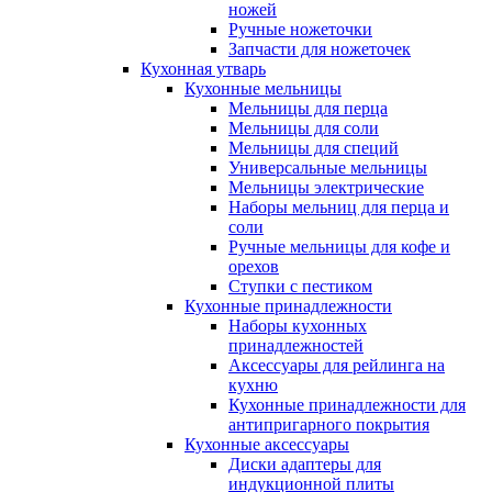
ножей
Ручные ножеточки
Запчасти для ножеточек
Кухонная утварь
Кухонные мельницы
Мельницы для перца
Мельницы для соли
Мельницы для специй
Универсальные мельницы
Мельницы электрические
Наборы мельниц для перца и
соли
Ручные мельницы для кофе и
орехов
Ступки с пестиком
Кухонные принадлежности
Наборы кухонных
принадлежностей
Аксессуары для рейлинга на
кухню
Кухонные принадлежности для
антипригарного покрытия
Кухонные аксессуары
Диски адаптеры для
индукционной плиты