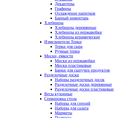
Декантеры
Графины
Охлаждение напитков
Барный инвентарь
Хлебницы
Хлебницы деревянные
Хлебницы из нержавейки
Хлебницы керамические
Измельчители Терки
Терки для сыра
Ручные терки
Миски, емкости
Миски из нержавейки
Миски пластиковые
Банки для сыпучих продуктов
Разделочные доски
Наборы разделочных досок
Разделочные доски деревянные
Разделочные доски пластиковые
Весы кухонные
Сервировка стола
Наборы для специй
Наборы для салата
Мармиты
Подносы