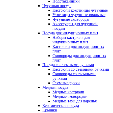
Подстаканники
Чугунная посуда
Кастрюли кокотницы чугунные
Утятницы чугунные овальные
Чугунные сковороды
Аксессуары для чугунной
посуды
Посуда для индукционных плит
Наборы кастрюль для
индукционных плит
Кастрюли для индукционных
плит
Сковороды для индукционных
плит
Посуда со съемными ручками
Кастрюли со съемными ручками
Сковороды со съемными
ручками
Съемные ручки
Медная посуда
Медные кастрюли
Медные сковородки
Медные тазы для варенья
Керамическая посуда
Крышки