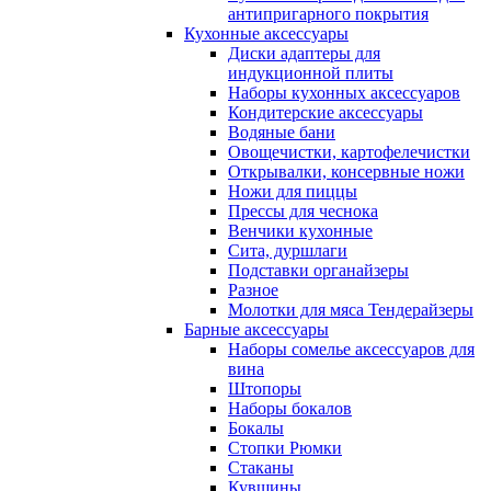
антипригарного покрытия
Кухонные аксессуары
Диски адаптеры для
индукционной плиты
Наборы кухонных аксессуаров
Кондитерские аксессуары
Водяные бани
Овощечистки, картофелечистки
Открывалки, консервные ножи
Ножи для пиццы
Прессы для чеснока
Венчики кухонные
Сита, дуршлаги
Подставки органайзеры
Разное
Молотки для мяса Тендерайзеры
Барные аксессуары
Наборы сомелье аксессуаров для
вина
Штопоры
Наборы бокалов
Бокалы
Стопки Рюмки
Стаканы
Кувшины