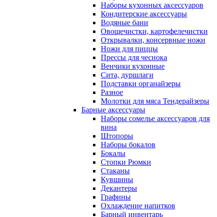
Наборы кухонных аксессуаров
Кондитерские аксессуары
Водяные бани
Овощечистки, картофелечистки
Открывалки, консервные ножи
Ножи для пиццы
Прессы для чеснока
Венчики кухонные
Сита, дуршлаги
Подставки органайзеры
Разное
Молотки для мяса Тендерайзеры
Барные аксессуары
Наборы сомелье аксессуаров для
вина
Штопоры
Наборы бокалов
Бокалы
Стопки Рюмки
Стаканы
Кувшины
Декантеры
Графины
Охлаждение напитков
Барный инвентарь