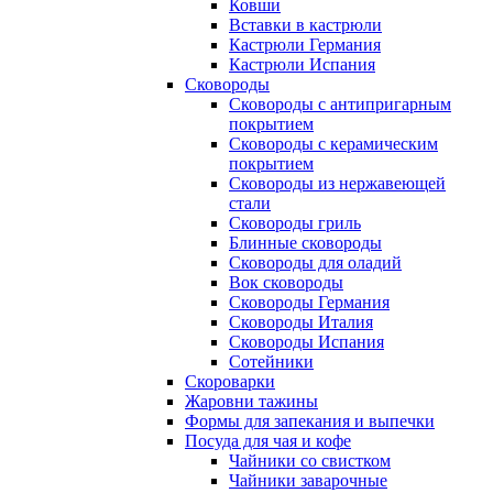
Ковши
Вставки в кастрюли
Кастрюли Германия
Кастрюли Испания
Сковороды
Сковороды с антипригарным
покрытием
Сковороды с керамическим
покрытием
Сковороды из нержавеющей
стали
Сковороды гриль
Блинные сковороды
Сковороды для оладий
Вок сковороды
Сковороды Германия
Сковороды Италия
Сковороды Испания
Сотейники
Скороварки
Жаровни тажины
Формы для запекания и выпечки
Посуда для чая и кофе
Чайники со свистком
Чайники заварочные