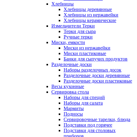
Хлебницы
Хлебницы деревянные
Хлебницы из нержавейки
Хлебницы керамические
Измельчители Терки
Терки для сыра
Ручные терки
Миски, емкости
Миски из нержавейки
Миски пластиковые
Банки для сыпучих продуктов
Разделочные доски
Наборы разделочных досок
Разделочные доски деревянные
Разделочные доски пластиковые
Весы кухонные
Сервировка стола
Наборы для специй
Наборы для салата
Мармиты
Подносы
Сервировочные тарелки, блюда
Подставки под горячее
Подставки для столовых
приборов