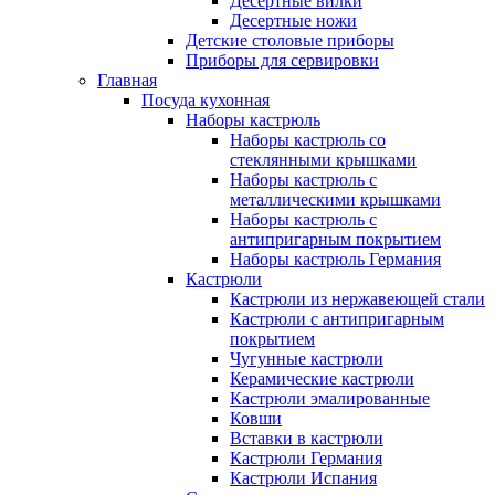
Десертные вилки
Десертные ножи
Детские столовые приборы
Приборы для сервировки
Главная
Посуда кухонная
Наборы кастрюль
Наборы кастрюль со
стеклянными крышками
Наборы кастрюль с
металлическими крышками
Наборы кастрюль с
антипригарным покрытием
Наборы кастрюль Германия
Кастрюли
Кастрюли из нержавеющей стали
Кастрюли с антипригарным
покрытием
Чугунные кастрюли
Керамические кастрюли
Кастрюли эмалированные
Ковши
Вставки в кастрюли
Кастрюли Германия
Кастрюли Испания