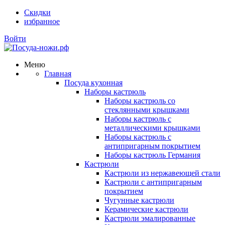
Скидки
избранное
Войти
Меню
Главная
Посуда кухонная
Наборы кастрюль
Наборы кастрюль со
стеклянными крышками
Наборы кастрюль с
металлическими крышками
Наборы кастрюль с
антипригарным покрытием
Наборы кастрюль Германия
Кастрюли
Кастрюли из нержавеющей стали
Кастрюли с антипригарным
покрытием
Чугунные кастрюли
Керамические кастрюли
Кастрюли эмалированные