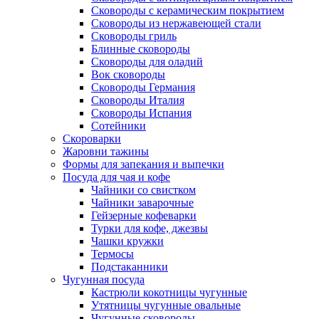
Сковороды с керамическим покрытием
Сковороды из нержавеющей стали
Сковороды гриль
Блинные сковороды
Сковороды для оладий
Вок сковороды
Сковороды Германия
Сковороды Италия
Сковороды Испания
Сотейники
Скороварки
Жаровни тажины
Формы для запекания и выпечки
Посуда для чая и кофе
Чайники со свистком
Чайники заварочные
Гейзерные кофеварки
Турки для кофе, джезвы
Чашки кружки
Термосы
Подстаканники
Чугунная посуда
Кастрюли кокотницы чугунные
Утятницы чугунные овальные
Чугунные сковороды