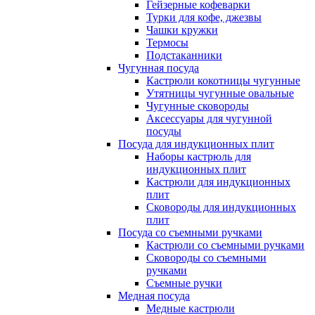
Гейзерные кофеварки
Турки для кофе, джезвы
Чашки кружки
Термосы
Подстаканники
Чугунная посуда
Кастрюли кокотницы чугунные
Утятницы чугунные овальные
Чугунные сковороды
Аксессуары для чугунной
посуды
Посуда для индукционных плит
Наборы кастрюль для
индукционных плит
Кастрюли для индукционных
плит
Сковороды для индукционных
плит
Посуда со съемными ручками
Кастрюли со съемными ручками
Сковороды со съемными
ручками
Съемные ручки
Медная посуда
Медные кастрюли