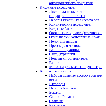
антипригарного покрытия
Кухонные аксессуары
Диски адаптеры для
индукционной плиты
Наборы кухонных аксессуаров
Кондитерские аксессуары
Водяные бани
Овощечистки, картофелечистки
Открывалки, консервные ножи
Ножи для пиццы
Прессы для чеснока
Венчики кухонные
Сита, дуршлаги
Подставки органайзеры
Разное
Молотки для мяса Тендерайзеры
Барные аксессуары
Наборы сомелье аксессуаров для
вина
Штопоры
Наборы бокалов
Бокалы
Стопки Рюмки
Стаканы
Кувшины