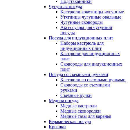
Подстаканники
Чугунная посуда
Кастрюли кокотницы чугунные
Утятницы чугунные овальные
Чугунные сковороды
Аксессуары для чугунной
посуды
Посуда для индукционных плит
Наборы кастрюль для
индукционных плит
Кастрюли для индукционных
плит
Сковороды для индукционных
плит
Посуда со съемными ручками
Кастрюли со съемными ручками
Сковороды со съемными
ручками
Съемные ручки
Медная посуда
Медные кастрюли
Медные сковородки
Медные тазы для варенья
Керамическая посуда
Крышки