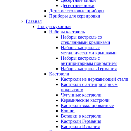
Десертные вилки
Десертные ножи
Детские столовые приборы
Приборы для сервировки
Главная
Посуда кухонная
Наборы кастрюль
Наборы кастрюль со
стеклянными крышками
Наборы кастрюль с
металлическими крышками
Наборы кастрюль с
антипригарным покрытием
Наборы кастрюль Германия
Кастрюли
Кастрюли из нержавеющей стали
Кастрюли с антипригарным
покрытием
Чугунные кастрюли
Керамические кастрюли
Кастрюли эмалированные
Ковши
Вставки в кастрюли
Кастрюли Германия
Кастрюли Испания