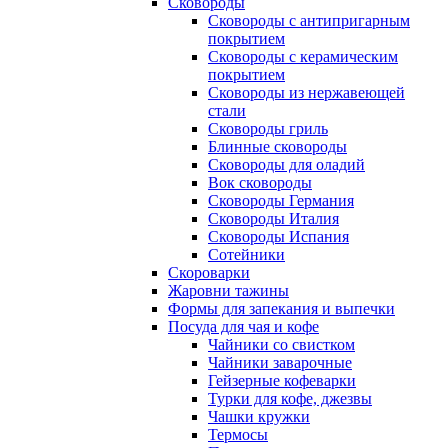
Сковороды
Сковороды с антипригарным
покрытием
Сковороды с керамическим
покрытием
Сковороды из нержавеющей
стали
Сковороды гриль
Блинные сковороды
Сковороды для оладий
Вок сковороды
Сковороды Германия
Сковороды Италия
Сковороды Испания
Сотейники
Скороварки
Жаровни тажины
Формы для запекания и выпечки
Посуда для чая и кофе
Чайники со свистком
Чайники заварочные
Гейзерные кофеварки
Турки для кофе, джезвы
Чашки кружки
Термосы