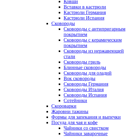
Ковши
Вставки в кастрюли
Кастрюли Германия
Кастрюли Испания
Сковороды
Сковороды с антипригарным
покрытием
Сковороды с керамическим
покрытием
Сковороды из нержавеющей
стали
Сковороды гриль
Блинные сковороды
Сковороды для оладий
Вок сковороды
Сковороды Германия
Сковороды Италия
Сковороды Испания
Сотейники
Скороварки
Жаровни тажины
Формы для запекания и выпечки
Посуда для чая и кофе
Чайники со свистком
Чайники заварочные