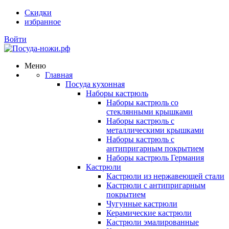
Скидки
избранное
Войти
Меню
Главная
Посуда кухонная
Наборы кастрюль
Наборы кастрюль со
стеклянными крышками
Наборы кастрюль с
металлическими крышками
Наборы кастрюль с
антипригарным покрытием
Наборы кастрюль Германия
Кастрюли
Кастрюли из нержавеющей стали
Кастрюли с антипригарным
покрытием
Чугунные кастрюли
Керамические кастрюли
Кастрюли эмалированные