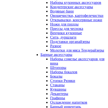
Наборы кухонных аксессуаров
Кондитерские аксессуары
Водяные бани
Овощечистки, картофелечистки
Открывалки, консервные ножи
Ножи для пиццы
Прессы для чеснока
Венчики кухонные
Сита, дуршлаги
Подставки органайзеры
Разное
Молотки для мяса Тендерайзеры
Барные аксессуары
Наборы сомелье аксессуаров для
вина
Штопоры
Наборы бокалов
Бокалы
Стопки Рюмки
Стаканы
Кувшины
Декантеры
Графины
Охлаждение напитков
Барный инвентарь