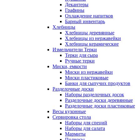
Декантеры
Графины
Охлаждение напитков
Барный инвентарь
Хлебницы
Хлебницы деревянные
Хлебницы из нержавейки
Хлебницы керамические
Измельчители Терки
Терки для сыра
Ручные терки
Миски, емкости
Миски из нержавейки
Миски пластиковые
Банки для сыпучих продуктов
Разделочные доски
Наборы разделочных досок
Разделочные доски деревянные
Разделочные доски пластиковые
Весы кухонные
Сервировка стола
Наборы для специй
Наборы для салата
Мармиты
Подносы