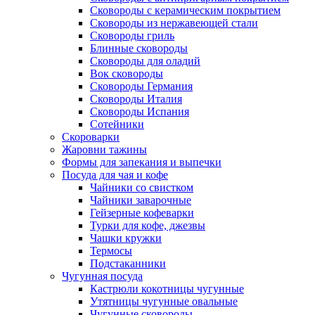
Сковороды с керамическим покрытием
Сковороды из нержавеющей стали
Сковороды гриль
Блинные сковороды
Сковороды для оладий
Вок сковороды
Сковороды Германия
Сковороды Италия
Сковороды Испания
Сотейники
Скороварки
Жаровни тажины
Формы для запекания и выпечки
Посуда для чая и кофе
Чайники со свистком
Чайники заварочные
Гейзерные кофеварки
Турки для кофе, джезвы
Чашки кружки
Термосы
Подстаканники
Чугунная посуда
Кастрюли кокотницы чугунные
Утятницы чугунные овальные
Чугунные сковороды