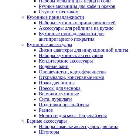
Наборы мельниц для перца и соли
Ручные мельницы для кофе и орехов
Ступки с пестиком
Кухонные принадлежности
Наборы кухонных принадлежностей
Аксессуары для рейлинга на кухню
Кухонные принадлежности для
антипригарного покрытия
Кухонные аксессуары
Диски адаптеры для индукционной плиты
Наборы кухонных аксессуаров
Кондитерские аксессуары
Водяные бани
Овощечистки, картофелечистки
Открывалки, консервные ножи
Ножи для пиццы
Прессы для чеснока
Венчики кухонные
Сита, дуршлаги
Подставки органайзеры
Разное
Молотки для мяса Тендерайзеры
Барные аксессуары
Наборы сомелье аксессуаров для вина
Штопоры