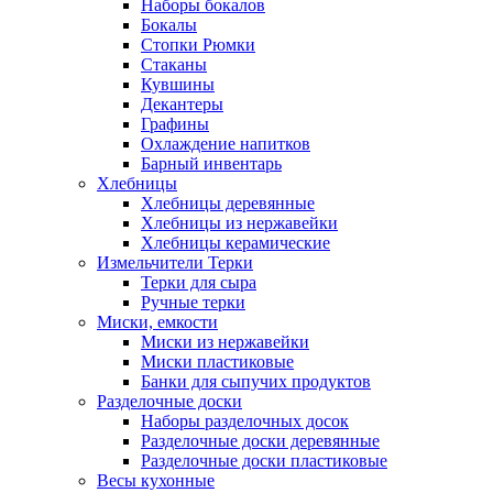
Наборы бокалов
Бокалы
Стопки Рюмки
Стаканы
Кувшины
Декантеры
Графины
Охлаждение напитков
Барный инвентарь
Хлебницы
Хлебницы деревянные
Хлебницы из нержавейки
Хлебницы керамические
Измельчители Терки
Терки для сыра
Ручные терки
Миски, емкости
Миски из нержавейки
Миски пластиковые
Банки для сыпучих продуктов
Разделочные доски
Наборы разделочных досок
Разделочные доски деревянные
Разделочные доски пластиковые
Весы кухонные