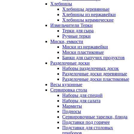
Хлебницы
Хлебницы деревянные
Хлебницы из нержавейки
Хлебницы керамические
Измельчители Терки
Терки для сыра
Ручные терки
Миски, емкости
Миски из нержавейки
Миски пластиковые
Банки для сыпучих продуктов
Разделочные доски
Наборы разделочных досок
Разделочные доски деревянные
Разделочные доски пластиковые
Весы кухонные
Сервировка стола
Наборы для специй
Наборы для салата
Мармиты
Подносы
Сервировочные тарелки, блюда
Подставки под горячее
Подставки для столовых
приборов