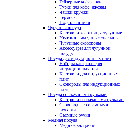
Гейзерные кофеварки
Турки для кофе, джезвы
Чашки кружки
Термосы
Подстаканники
Чугунная посуда
Кастрюли кокотницы чугунные
Утятницы чугунные овальные
Чугунные сковороды
Аксессуары для чугунной
посуды
Посуда для индукционных плит
Наборы кастрюль для
индукционных плит
Кастрюли для индукционных
плит
Сковороды для индукционных
плит
Посуда со съемными ручками
Кастрюли со съемными ручками
Сковороды со съемными
ручками
Съемные ручки
Медная посуда
Медные кастрюли