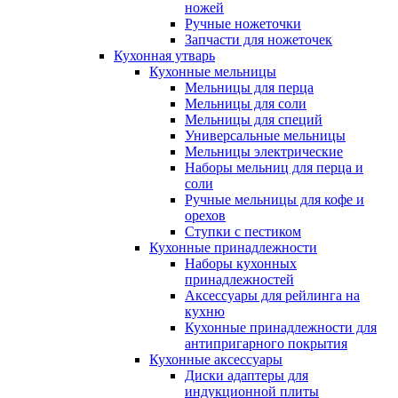
ножей
Ручные ножеточки
Запчасти для ножеточек
Кухонная утварь
Кухонные мельницы
Мельницы для перца
Мельницы для соли
Мельницы для специй
Универсальные мельницы
Мельницы электрические
Наборы мельниц для перца и
соли
Ручные мельницы для кофе и
орехов
Ступки с пестиком
Кухонные принадлежности
Наборы кухонных
принадлежностей
Аксессуары для рейлинга на
кухню
Кухонные принадлежности для
антипригарного покрытия
Кухонные аксессуары
Диски адаптеры для
индукционной плиты