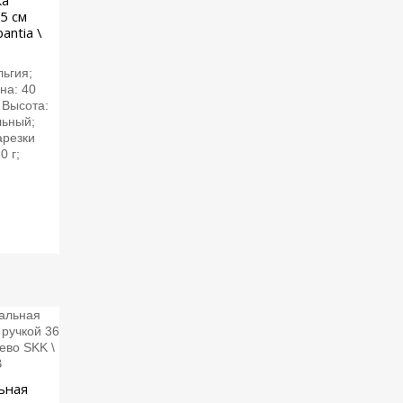
ка
25 см
antia \
льгия;
на: 40
 Высота:
льный;
арезки
0 г;
ьная