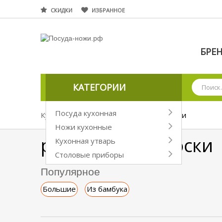
СКИДКИ
ИЗБРАННОЕ
БРЕ
КАТЕГОРИИ
Посуда кухонная
Кухонная утварь
Разделочные доски
Ножи кухонные
разделочные доски
Кухонная утварь
Столовые приборы
Популярное
Большие
Из бамбука