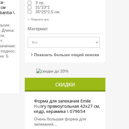
а-
3 пр.
 см
31*23*1
antia \
35*25*2.5 см.
Показать все
льгия;
Материал
; Длина:
см;
т:
начение:
-поднос;
Показать больше опций поиска
ия: 5
СКИДКИ
Форма для запекания Emile
-5%
Henry прямоугольная 42x27 см,
кедр, керамика \ 079654
Очень большая форма для
запекания...