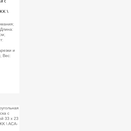
а с
KK \
рмания;
 Длина:
см;
т:
арезки и
; Вес: