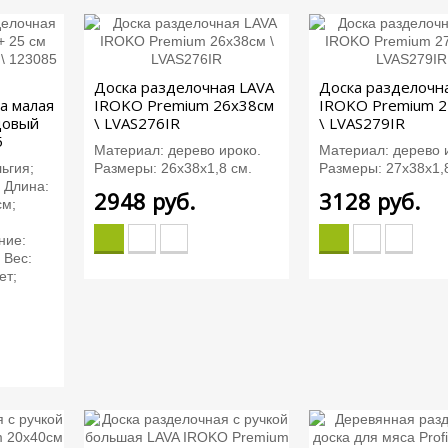
Доска разделочная LAVA
Доска разделочн
а малая
IROKO Premium 26х38см
IROKO Premium 2
довый
\ LVAS276IR
\ LVAS279IR
5
Материал: дерево ироко.
Материал: дерево 
ьгия;
Размеры: 26х38х1,8 см.
Размеры: 27х38х1,
 Длина:
2948
руб.
3128
руб.
см;
ние:
 Вес:
ет;