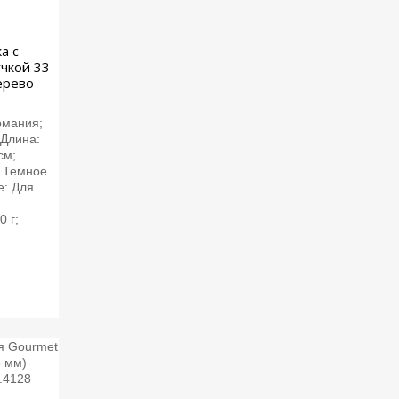
а с
чкой 33
ерево
рмания;
 Длина:
см;
: Темное
е: Для
0 г;