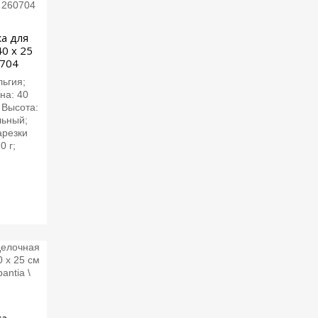
а для
40 х 25
0704
льгия;
на: 40
 Высота:
льный;
арезки
0 г;