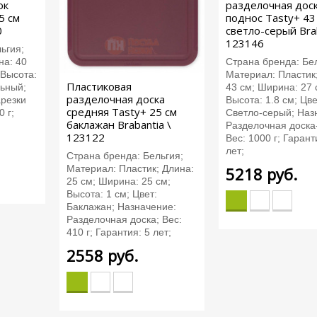
ок
разделочная доск
5 см
поднос Tasty+ 43
0
светло-серый Brab
123146
ьгия;
на: 40
Страна бренда: Бе
 Высота:
Материал: Пластик
Пластиковая
льный;
43 см; Ширина: 27 
разделочная доска
арезки
Высота: 1.8 см; Цве
средняя Tasty+ 25 см
0 г;
Светло-серый; Наз
баклажан Brabantia \
Разделочная доска
123122
Вес: 1000 г; Гарант
лет;
Страна бренда: Бельгия;
Материал: Пластик; Длина:
5218
руб.
25 см; Ширина: 25 см;
Высота: 1 см; Цвет:
Баклажан; Назначение:
Разделочная доска; Вес:
410 г; Гарантия: 5 лет;
2558
руб.