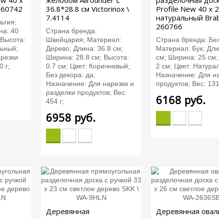
ew 40 х
желобом Allrounder L
разделочная дос
 260742
36.8*28.8 см Victorinox \
Profile New 40 х 
7.4114
натуральный Brab
ьгия;
260766
на: 40
Страна бренда:
 Высота:
Швейцария; Материал:
Страна бренда: Бе
льный;
Дерево; Длина: 36.8 см;
Материал: Бук; Дли
арезки
Ширина: 28.8 см; Высота:
см; Ширина: 25 см;
0 г;
0.7 см; Цвет: Коричневый;
2 см; Цвет: Натура
Без декора: да;
Назначение: Для н
Назначение: Для нарезки и
продуктов; Вес: 131
разделки продуктов; Вес:
6168
руб.
454 г;
6958
руб.
Деревянная
Деревянная овал