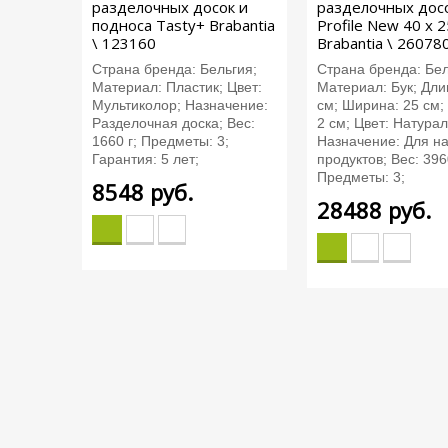
разделочных досок и
разделочных дос
подноса Tasty+ Brabantia
Profile New 40 х 2
\ 123160
Brabantia \ 26078
Страна бренда: Бельгия;
Страна бренда: Бел
Материал: Пластик; Цвет:
Материал: Бук; Дли
Мультиколор; Назначение:
см; Ширина: 25 см;
Разделочная доска; Вес:
2 см; Цвет: Натура
1660 г; Предметы: 3;
Назначение: Для н
Гарантия: 5 лет;
продуктов; Вес: 396
Предметы: 3;
8548
руб.
28488
руб.