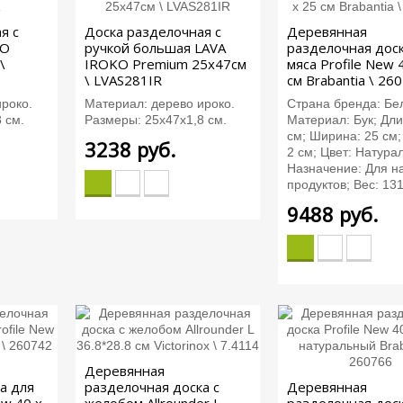
я с
Доска разделочная с
Деревянная
KO
ручкой большая LAVA
разделочная доск
\
IROKO Premium 25х47см
мяса Profile New 
\ LVAS281IR
см Brabantia \ 26
роко.
Материал: дерево ироко.
Страна бренда: Бе
 см.
Размеры: 25х47х1,8 см.
Материал: Бук; Дли
см; Ширина: 25 см;
3238
руб.
2 см; Цвет: Натура
Назначение: Для н
продуктов; Вес: 131
9488
руб.
Деревянная
а для
разделочная доска с
Деревянная