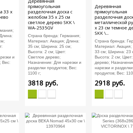
Деревянная
прямоугольная
Деревянная
а 33 х
разделочная доска с
прямоугольная
рево
желобом 35 х 25 см
разделочная доск
светлое дерево SKK \
металлической ру
WA-2535GV
х 23 см темное д
рмания;
SKK \...
Длина:
Страна бренда: Германия;
см;
Материал: Акация; Длина:
Страна бренда: Ге
т:
35 см; Ширина: 25 см;
Материал: Акация;
Высота: 2 см; Цвет:
33 см; Ширина: 23 
резки и
Светлое дерево;
Высота: 2 см; Цвет
; Вес:
Назначение: Для нарезки и
дерево; Назначени
разделки продуктов; Вес:
нарезки и разделки
1100 г;
продуктов; Вес: 110
3818
руб.
2918
руб.