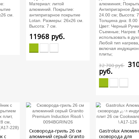
е:
Материал: литой
алюминия; Покрыт
рытие
алюминий. Покрытие:
Антипригарное Диа
х26 см.
антипригарное покрытие
24.00 см; Высота: 
Lotan. Размеры: 26х26 см.
Толщина дна: 8.00
Высота: 7 см.
Цвет: Черный Ручки
Съемные; Нагрев:
11968
руб.
использовать в дух
Любой тип нагрева
включая индукцио
плиты;
31
32 700 руб
руб.
-5%
Сковорода-гриль 26 см
Gastrolux Алюми
к с
алюминий серый Granito
сковорода для