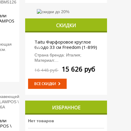
али
LAMPOS
СКИДКИ
.
Taitu Фарфоровое круглое
еющая
-5%
блюдо 33 см Freedom (1-899)
 см.
Страна бренда: Италия;
Материал:...
15 626 руб
16 448 руб
ВСЕ СКИДКИ
ИЗБРАННОЕ
али
Нет товаров
POS \