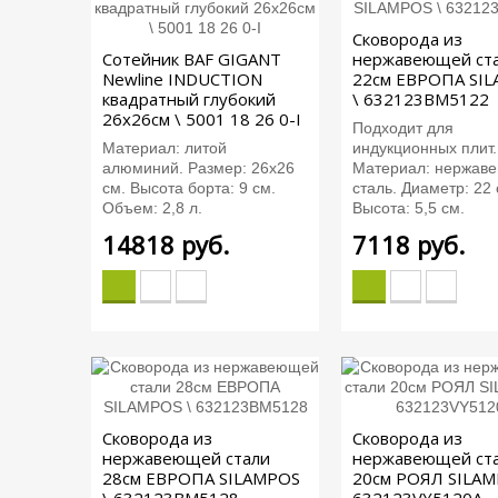
Сковорода из
Сотейник BAF GIGANT
нержавеющей ст
Newline INDUCTION
22см ЕВРОПА SI
квадратный глубокий
\ 632123BM5122
26x26см \ 5001 18 26 0-I
Подходит для
Материал: литой
индукционных плит.
алюминий. Размер: 26х26
Материал: нержав
см. Высота борта: 9 см.
сталь. Диаметр: 22 
Объем: 2,8 л.
Высота: 5,5 см.
14818
руб.
7118
руб.
Сковорода из
Сковорода из
нержавеющей стали
нержавеющей ст
28см ЕВРОПА SILAMPOS
20см РОЯЛ SILAM