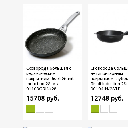
Сковорода большая с
Сковорода больш
керамическим
антипригарным
покрытием Risoli Granit
покрытием глубок
Induction 28см \
Risoli Induction 28
01103GRIN/28
00104IN/28TP
15708
руб.
12748
руб.