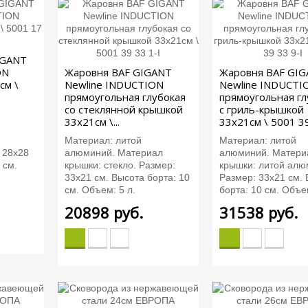
IGANT
ON
Жаровня BAF GIGANT
Жаровня BAF GI
см \
Newline INDUCTION
Newline INDUCTI
прямоугольная глубокая
прямоугольная гл
со стеклянной крышкой
с гриль-крышкой
33x21см \...
33x21см \ 5001 39.
Материал: литой
Материал: литой
 28х28
алюминий. Материал
алюминий. Матери
 см.
крышки: стекло. Размер:
крышки: литой алю
33х21 см. Высота борта: 10
Размер: 33х21 см.
см. Объем: 5 л.
борта: 10 см. Объем
20898
руб.
31538
руб.