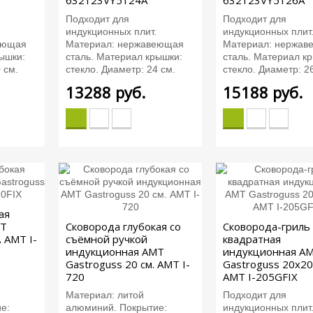
632123VY5124A
632123VY5126A
Подходит для
Подходит для
индукционных плит.
индукционных плит
еющая
Материал: нержавеющая
Материал: нержав
ышки:
сталь. Материал крышки:
сталь. Материал к
 см.
стекло. Диаметр: 24 см.
стекло. Диаметр: 2
13288
руб.
15188
руб.
ая
MT
Сковорода глубокая со
Сковорода-гриль
\ AMT I-
съёмной ручкой
квадратная
индукционная AMT
индукционная A
Gastroguss 20 см. AMT I-
Gastroguss 20x20 
720
AMT I-205GFIX
Материал: литой
Подходит для
е:
алюминий. Покрытие:
индукционных плит