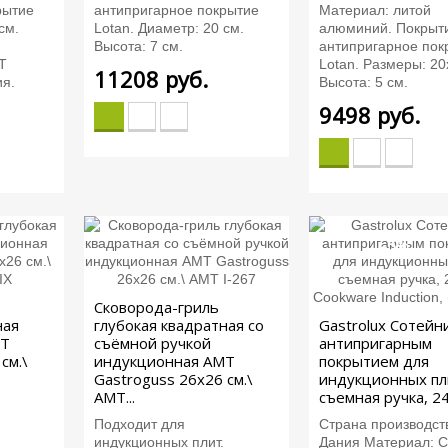
рытие
антипригарное покрытие
Материал: литой
см.
Lotan. Диаметр: 20 см.
алюминий. Покрыт
Высота: 7 см.
антипригарное пок
T
Lotan. Размеры: 20
11208
руб.
ия.
Высота: 5 см.
9498
руб.
-5%
Сковорода-гриль
ная
глубокая квадратная со
Gastrolux Сотейни
MT
съёмной ручкой
антипригарным
см.\
индукционная AMT
покрытием для
Gastroguss 26x26 см.\
индукционных пл
AMT...
съемная ручка, 24 
Подходит для
Страна производст
индукционных плит.
Дания Материал: 