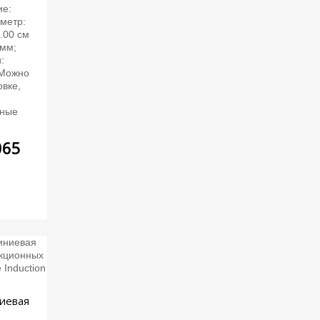
ие:
метр:
7.00 см
 мм;
:
 Можно
овке,
,
нные
065
ниевая