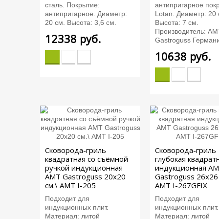
сталь. Покрытие:
антипригарное пок
антипригарное. Диаметр:
Lotan. Диаметр: 20 
20 см. Высота: 3,6 см.
Высота: 7 см.
Производитель: AM
12338
руб.
Gastroguss Герман
10638
руб.
Сковорода-гриль
Сковорода-гриль
квадратная со съёмной
глубокая квадрат
ручкой индукционная
индукционная A
AMT Gastroguss 20x20
Gastroguss 26x26 
см.\ AMT I-205
AMT I-267GFIX
Подходит для
Подходит для
индукционных плит.
индукционных плит.
Материал: литой
Материал: литой