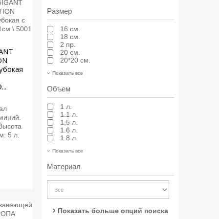
Размер
16 см.
18 см.
2 пр.
GANT
20 см.
ON
20*20 см.
убокая
Показать все
..
Объем
1 л.
ал
1.1 л.
миний.
1,5 л.
 Высота
1.6 л.
: 5 л.
1.8 л.
Показать все
Материал
Показать больше опций поиска