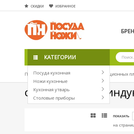
СКИДКИ
ИЗБРАННОЕ
БРЕ
КАТЕГОРИИ
Посуда кухонная
Посуда кухонная
Посуда для индукционных п
Ножи кухонные
сковороды для инд
Кухонная утварь
Столовые приборы
ПОКАЗАТЬ
на страни