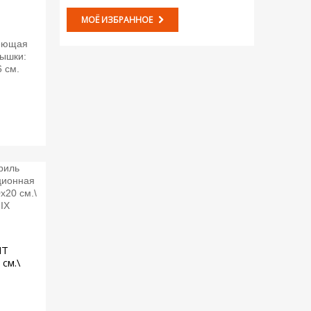
МОЁ ИЗБРАННОЕ
.
еющая
рышки:
6 см.
MT
см.\
.