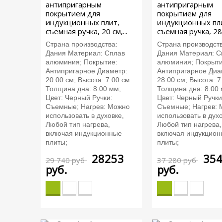
антипригарным
антипригарным
покрытием для
покрытием для
индукционных плит,
индукционных пл
съемная ручка, 20 см,...
съемная ручка, 28 с
Страна производства:
Страна производств
Дания Материал: Сплав
Дания Материал: С
алюминия; Покрытие:
алюминия; Покрыти
Антипригарное Диаметр:
Антипригарное Диа
20.00 см; Высота: 7.00 см
28.00 см; Высота: 7
Толщина дна: 8.00 мм;
Толщина дна: 8.00 
Цвет: Черный Ручки:
Цвет: Черный Ручки
Съемные; Нагрев: Можно
Съемные; Нагрев:
использовать в духовке,
использовать в духо
Любой тип нагрева,
Любой тип нагрева,
включая индукционные
включая индукцион
плиты;
плиты;
28253
35
29 740 руб
37 280 руб
руб.
руб.