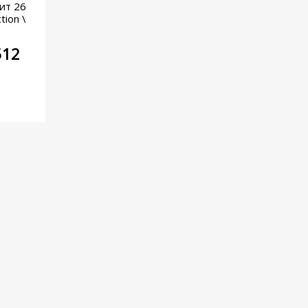
ит 26
tion \
512