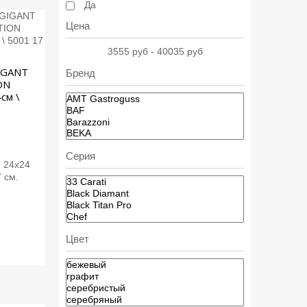
Да
Цена
3555 руб - 40035 руб
IGANT
Бренд
ON
см \
.
Серия
 24х24
 см.
Цвет