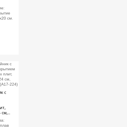
ие:
рытие
х20 см.
к с
ит,
см,...
ва:
Сплав