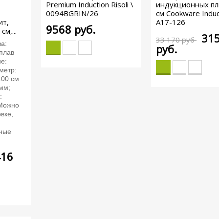
Premium Induction Risoli \
индукционных пл
0094BGRIN/26
см Cookware Induc
ит,
A17-126
9568
руб.
м,...
31
33 170 руб
а:
руб.
плав
е:
метр:
.00 см
мм;
:
 Можно
вке,
ные
416