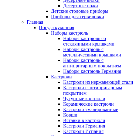
Десертные вилки
Десертные ножи
Детские столовые приборы
Приборы для сервировки
Главная
Посуда кухонная
Наборы кастрюль
Наборы кастрюль со
стеклянными крышками
Наборы кастрюль с
металлическими крышками
Наборы кастрюль с
антипригарным покрытием
Наборы кастрюль Германия
Кастрюли
Кастрюли из нержавеющей стали
Кастрюли с антипригарным
покрытием
Чугунные кастрюли
Керамические кастрюли
Кастрюли эмалированные
Ковши
Вставки в кастрюли
Кастрюли Германия
Кастрюли Испания