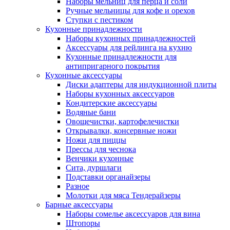
Наборы мельниц для перца и соли
Ручные мельницы для кофе и орехов
Ступки с пестиком
Кухонные принадлежности
Наборы кухонных принадлежностей
Аксессуары для рейлинга на кухню
Кухонные принадлежности для
антипригарного покрытия
Кухонные аксессуары
Диски адаптеры для индукционной плиты
Наборы кухонных аксессуаров
Кондитерские аксессуары
Водяные бани
Овощечистки, картофелечистки
Открывалки, консервные ножи
Ножи для пиццы
Прессы для чеснока
Венчики кухонные
Сита, дуршлаги
Подставки органайзеры
Разное
Молотки для мяса Тендерайзеры
Барные аксессуары
Наборы сомелье аксессуаров для вина
Штопоры