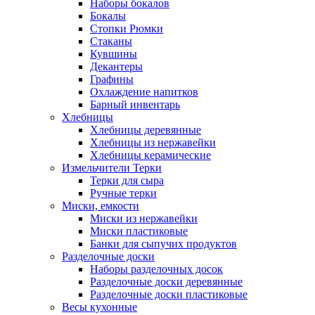
Наборы бокалов
Бокалы
Стопки Рюмки
Стаканы
Кувшины
Декантеры
Графины
Охлаждение напитков
Барный инвентарь
Хлебницы
Хлебницы деревянные
Хлебницы из нержавейки
Хлебницы керамические
Измельчители Терки
Терки для сыра
Ручные терки
Миски, емкости
Миски из нержавейки
Миски пластиковые
Банки для сыпучих продуктов
Разделочные доски
Наборы разделочных досок
Разделочные доски деревянные
Разделочные доски пластиковые
Весы кухонные