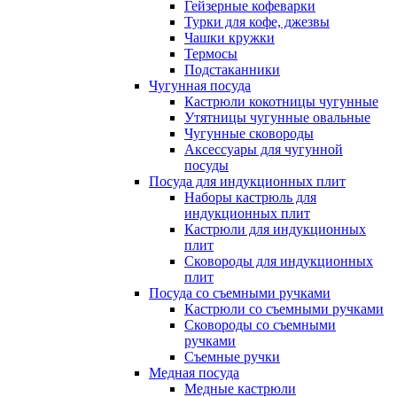
Гейзерные кофеварки
Турки для кофе, джезвы
Чашки кружки
Термосы
Подстаканники
Чугунная посуда
Кастрюли кокотницы чугунные
Утятницы чугунные овальные
Чугунные сковороды
Аксессуары для чугунной
посуды
Посуда для индукционных плит
Наборы кастрюль для
индукционных плит
Кастрюли для индукционных
плит
Сковороды для индукционных
плит
Посуда со съемными ручками
Кастрюли со съемными ручками
Сковороды со съемными
ручками
Съемные ручки
Медная посуда
Медные кастрюли