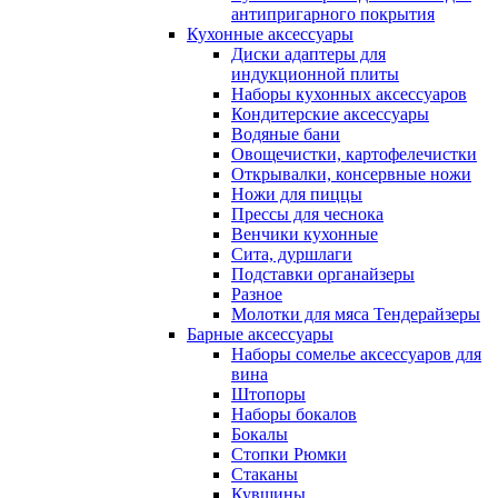
антипригарного покрытия
Кухонные аксессуары
Диски адаптеры для
индукционной плиты
Наборы кухонных аксессуаров
Кондитерские аксессуары
Водяные бани
Овощечистки, картофелечистки
Открывалки, консервные ножи
Ножи для пиццы
Прессы для чеснока
Венчики кухонные
Сита, дуршлаги
Подставки органайзеры
Разное
Молотки для мяса Тендерайзеры
Барные аксессуары
Наборы сомелье аксессуаров для
вина
Штопоры
Наборы бокалов
Бокалы
Стопки Рюмки
Стаканы
Кувшины