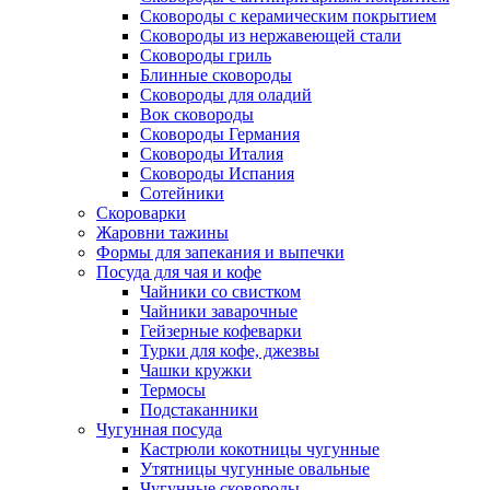
Сковороды с керамическим покрытием
Сковороды из нержавеющей стали
Сковороды гриль
Блинные сковороды
Сковороды для оладий
Вок сковороды
Сковороды Германия
Сковороды Италия
Сковороды Испания
Сотейники
Скороварки
Жаровни тажины
Формы для запекания и выпечки
Посуда для чая и кофе
Чайники со свистком
Чайники заварочные
Гейзерные кофеварки
Турки для кофе, джезвы
Чашки кружки
Термосы
Подстаканники
Чугунная посуда
Кастрюли кокотницы чугунные
Утятницы чугунные овальные
Чугунные сковороды