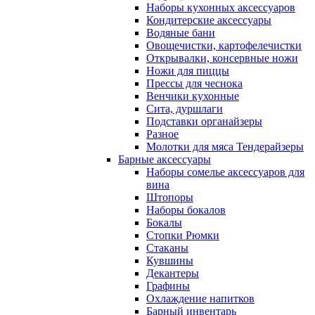
Наборы кухонных аксессуаров
Кондитерские аксессуары
Водяные бани
Овощечистки, картофелечистки
Открывалки, консервные ножи
Ножи для пиццы
Прессы для чеснока
Венчики кухонные
Сита, дуршлаги
Подставки органайзеры
Разное
Молотки для мяса Тендерайзеры
Барные аксессуары
Наборы сомелье аксессуаров для
вина
Штопоры
Наборы бокалов
Бокалы
Стопки Рюмки
Стаканы
Кувшины
Декантеры
Графины
Охлаждение напитков
Барный инвентарь