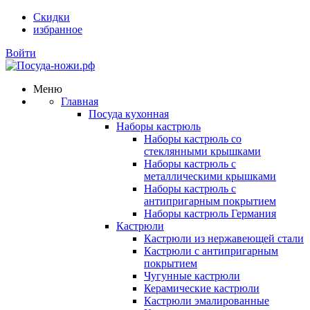
Скидки
избранное
Войти
Меню
Главная
Посуда кухонная
Наборы кастрюль
Наборы кастрюль со
стеклянными крышками
Наборы кастрюль с
металлическими крышками
Наборы кастрюль с
антипригарным покрытием
Наборы кастрюль Германия
Кастрюли
Кастрюли из нержавеющей стали
Кастрюли с антипригарным
покрытием
Чугунные кастрюли
Керамические кастрюли
Кастрюли эмалированные