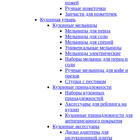
ножей
Ручные ножеточки
Запчасти для ножеточек
Кухонная утварь
Кухонные мельницы
Мельницы для перца
Мельницы для соли
Мельницы для специй
Универсальные мельницы
Мельницы электрические
Наборы мельниц для перца и
соли
Ручные мельницы для кофе и
орехов
Ступки с пестиком
Кухонные принадлежности
Наборы кухонных
принадлежностей
Аксессуары для рейлинга на
кухню
Кухонные принадлежности для
антипригарного покрытия
Кухонные аксессуары
Диски адаптеры для
индукционной плиты