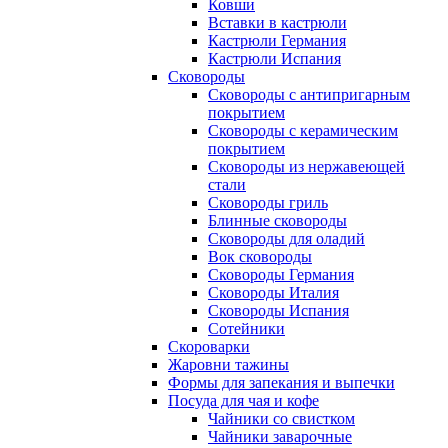
Ковши
Вставки в кастрюли
Кастрюли Германия
Кастрюли Испания
Сковороды
Сковороды с антипригарным
покрытием
Сковороды с керамическим
покрытием
Сковороды из нержавеющей
стали
Сковороды гриль
Блинные сковороды
Сковороды для оладий
Вок сковороды
Сковороды Германия
Сковороды Италия
Сковороды Испания
Сотейники
Скороварки
Жаровни тажины
Формы для запекания и выпечки
Посуда для чая и кофе
Чайники со свистком
Чайники заварочные