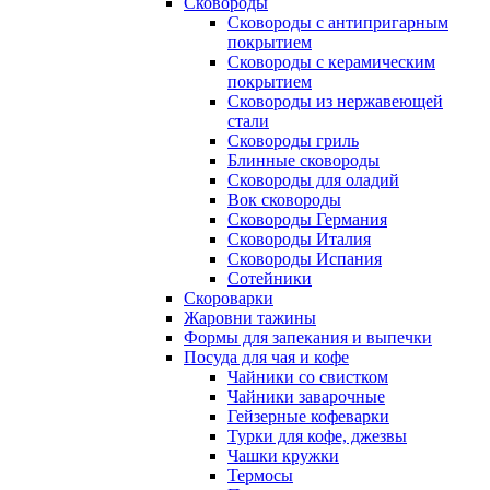
Сковороды
Сковороды с антипригарным
покрытием
Сковороды с керамическим
покрытием
Сковороды из нержавеющей
стали
Сковороды гриль
Блинные сковороды
Сковороды для оладий
Вок сковороды
Сковороды Германия
Сковороды Италия
Сковороды Испания
Сотейники
Скороварки
Жаровни тажины
Формы для запекания и выпечки
Посуда для чая и кофе
Чайники со свистком
Чайники заварочные
Гейзерные кофеварки
Турки для кофе, джезвы
Чашки кружки
Термосы