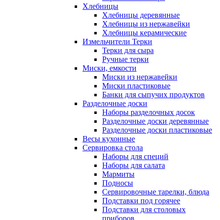
Хлебницы
Хлебницы деревянные
Хлебницы из нержавейки
Хлебницы керамические
Измельчители Терки
Терки для сыра
Ручные терки
Миски, емкости
Миски из нержавейки
Миски пластиковые
Банки для сыпучих продуктов
Разделочные доски
Наборы разделочных досок
Разделочные доски деревянные
Разделочные доски пластиковые
Весы кухонные
Сервировка стола
Наборы для специй
Наборы для салата
Мармиты
Подносы
Сервировочные тарелки, блюда
Подставки под горячее
Подставки для столовых
приборов