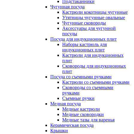
Подстаканники
Чугунная посуда
Кастрюли кокотницы чугунные
Утятницы чугунные овальные
Чугунные сковороды
Аксессуары для чугунной
посуды
Посуда для индукционных плит
Наборы кастрюль для
индукционных плит
Кастрюли для индукционных
плит
Сковороды для индукционных
плит
Посуда со съемными ручками
Кастрюли со съемными ручками
Сковороды со съемными
ручками
Съемные ручки
Медная посуда
Медные кастрюли
Медные сковородки
Медные тазы для варенья
Керамическая посуда
Крышки