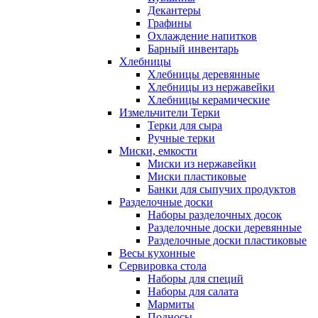
Декантеры
Графины
Охлаждение напитков
Барный инвентарь
Хлебницы
Хлебницы деревянные
Хлебницы из нержавейки
Хлебницы керамические
Измельчители Терки
Терки для сыра
Ручные терки
Миски, емкости
Миски из нержавейки
Миски пластиковые
Банки для сыпучих продуктов
Разделочные доски
Наборы разделочных досок
Разделочные доски деревянные
Разделочные доски пластиковые
Весы кухонные
Сервировка стола
Наборы для специй
Наборы для салата
Мармиты
Подносы