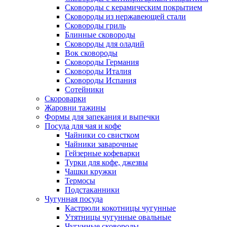
Сковороды с керамическим покрытием
Сковороды из нержавеющей стали
Сковороды гриль
Блинные сковороды
Сковороды для оладий
Вок сковороды
Сковороды Германия
Сковороды Италия
Сковороды Испания
Сотейники
Скороварки
Жаровни тажины
Формы для запекания и выпечки
Посуда для чая и кофе
Чайники со свистком
Чайники заварочные
Гейзерные кофеварки
Турки для кофе, джезвы
Чашки кружки
Термосы
Подстаканники
Чугунная посуда
Кастрюли кокотницы чугунные
Утятницы чугунные овальные
Чугунные сковороды