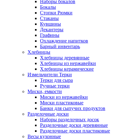
Наборы бокалов
Бокалы
Стопки Рюмки
Стаканы
Кувшины
Декантеры
Графины
Охлаждение напитков
Барный инвентарь
Хлебницы
Хлебницы деревянные
Хлебницы из нержавейки
Хлебницы керамические
Измельчители Терки
Терки для сыра
Ручные терки
Миски, емкости
Миски из нержавейки
Миски пластиковые
Банки для сыпучих продуктов
Разделочные доски
Наборы разделочных досок
Разделочные доски деревянные
Разделочные доски пластиковые
Весы кухонные