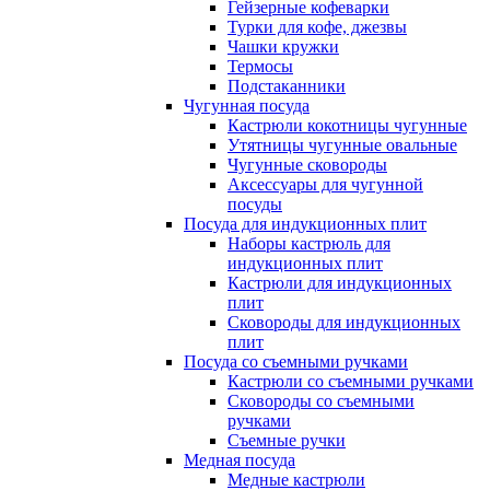
Гейзерные кофеварки
Турки для кофе, джезвы
Чашки кружки
Термосы
Подстаканники
Чугунная посуда
Кастрюли кокотницы чугунные
Утятницы чугунные овальные
Чугунные сковороды
Аксессуары для чугунной
посуды
Посуда для индукционных плит
Наборы кастрюль для
индукционных плит
Кастрюли для индукционных
плит
Сковороды для индукционных
плит
Посуда со съемными ручками
Кастрюли со съемными ручками
Сковороды со съемными
ручками
Съемные ручки
Медная посуда
Медные кастрюли