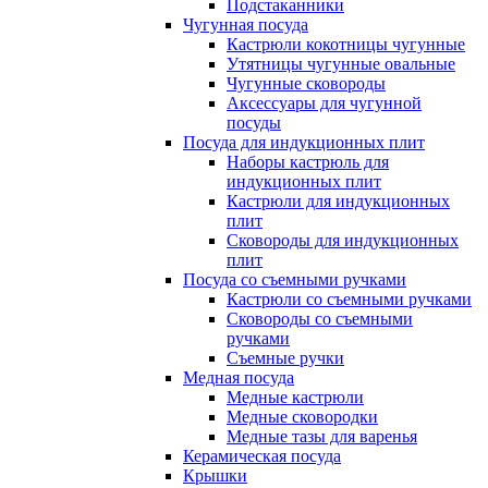
Подстаканники
Чугунная посуда
Кастрюли кокотницы чугунные
Утятницы чугунные овальные
Чугунные сковороды
Аксессуары для чугунной
посуды
Посуда для индукционных плит
Наборы кастрюль для
индукционных плит
Кастрюли для индукционных
плит
Сковороды для индукционных
плит
Посуда со съемными ручками
Кастрюли со съемными ручками
Сковороды со съемными
ручками
Съемные ручки
Медная посуда
Медные кастрюли
Медные сковородки
Медные тазы для варенья
Керамическая посуда
Крышки