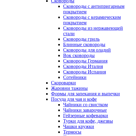
Сковороды
Сковороды с антипригарным
покрытием
Сковороды с керамическим
покрытием
Сковороды из нержавеющей
стали
Сковороды гриль
Блинные сковороды
Сковороды для оладий
Вок сковороды
Сковороды Германия
Сковороды Италия
Сковороды Испания
Сотейники
Скороварки
Жаровни тажины
Формы для запекания и выпечки
Посуда для чая и кофе
Чайники со свистком
Чайники заварочные
Гейзерные кофеварки
Турки для кофе, джезвы
Чашки кружки
Термосы