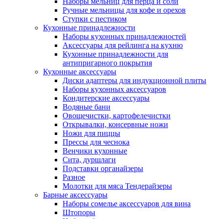
Наборы мельниц для перца и соли
Ручные мельницы для кофе и орехов
Ступки с пестиком
Кухонные принадлежности
Наборы кухонных принадлежностей
Аксессуары для рейлинга на кухню
Кухонные принадлежности для
антипригарного покрытия
Кухонные аксессуары
Диски адаптеры для индукционной плиты
Наборы кухонных аксессуаров
Кондитерские аксессуары
Водяные бани
Овощечистки, картофелечистки
Открывалки, консервные ножи
Ножи для пиццы
Прессы для чеснока
Венчики кухонные
Сита, дуршлаги
Подставки органайзеры
Разное
Молотки для мяса Тендерайзеры
Барные аксессуары
Наборы сомелье аксессуаров для вина
Штопоры