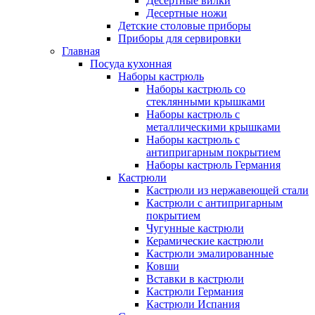
Десертные вилки
Десертные ножи
Детские столовые приборы
Приборы для сервировки
Главная
Посуда кухонная
Наборы кастрюль
Наборы кастрюль со
стеклянными крышками
Наборы кастрюль с
металлическими крышками
Наборы кастрюль с
антипригарным покрытием
Наборы кастрюль Германия
Кастрюли
Кастрюли из нержавеющей стали
Кастрюли с антипригарным
покрытием
Чугунные кастрюли
Керамические кастрюли
Кастрюли эмалированные
Ковши
Вставки в кастрюли
Кастрюли Германия
Кастрюли Испания