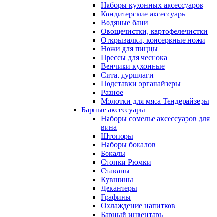
Наборы кухонных аксессуаров
Кондитерские аксессуары
Водяные бани
Овощечистки, картофелечистки
Открывалки, консервные ножи
Ножи для пиццы
Прессы для чеснока
Венчики кухонные
Сита, дуршлаги
Подставки органайзеры
Разное
Молотки для мяса Тендерайзеры
Барные аксессуары
Наборы сомелье аксессуаров для
вина
Штопоры
Наборы бокалов
Бокалы
Стопки Рюмки
Стаканы
Кувшины
Декантеры
Графины
Охлаждение напитков
Барный инвентарь