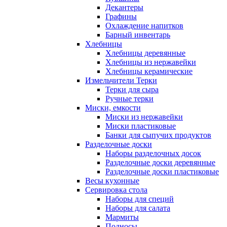
Декантеры
Графины
Охлаждение напитков
Барный инвентарь
Хлебницы
Хлебницы деревянные
Хлебницы из нержавейки
Хлебницы керамические
Измельчители Терки
Терки для сыра
Ручные терки
Миски, емкости
Миски из нержавейки
Миски пластиковые
Банки для сыпучих продуктов
Разделочные доски
Наборы разделочных досок
Разделочные доски деревянные
Разделочные доски пластиковые
Весы кухонные
Сервировка стола
Наборы для специй
Наборы для салата
Мармиты
Подносы