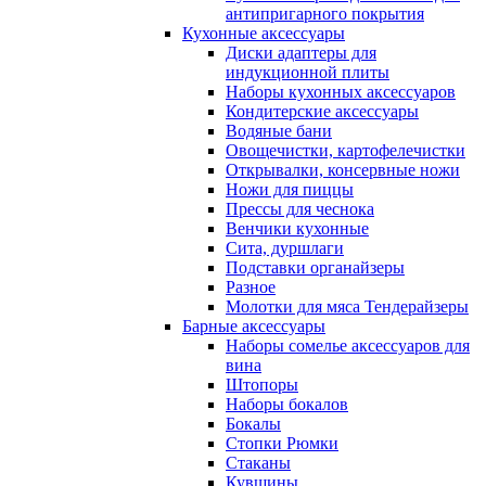
антипригарного покрытия
Кухонные аксессуары
Диски адаптеры для
индукционной плиты
Наборы кухонных аксессуаров
Кондитерские аксессуары
Водяные бани
Овощечистки, картофелечистки
Открывалки, консервные ножи
Ножи для пиццы
Прессы для чеснока
Венчики кухонные
Сита, дуршлаги
Подставки органайзеры
Разное
Молотки для мяса Тендерайзеры
Барные аксессуары
Наборы сомелье аксессуаров для
вина
Штопоры
Наборы бокалов
Бокалы
Стопки Рюмки
Стаканы
Кувшины