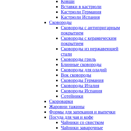
Ковши
Вставки в кастрюли
Кастрюли Германия
Кастрюли Испания
Сковороды
Сковороды с антипригарным
покрытием
Сковороды с керамическим
покрытием
Сковороды из нержавеющей
стали
Сковороды гриль
Блинные сковороды
Сковороды для оладий
Вок сковороды
Сковороды Германия
Сковороды Италия
Сковороды Испания
Сотейники
Скороварки
Жаровни тажины
Формы для запекания и выпечки
Посуда для чая и кофе
Чайники со свистком
Чайники заварочные