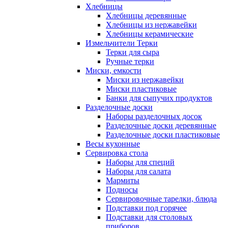
Хлебницы
Хлебницы деревянные
Хлебницы из нержавейки
Хлебницы керамические
Измельчители Терки
Терки для сыра
Ручные терки
Миски, емкости
Миски из нержавейки
Миски пластиковые
Банки для сыпучих продуктов
Разделочные доски
Наборы разделочных досок
Разделочные доски деревянные
Разделочные доски пластиковые
Весы кухонные
Сервировка стола
Наборы для специй
Наборы для салата
Мармиты
Подносы
Сервировочные тарелки, блюда
Подставки под горячее
Подставки для столовых
приборов