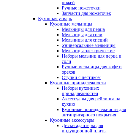
ножей
Ручные ножеточки
Запчасти для ножеточек
Кухонная утварь
Кухонные мельницы
Мельницы для перца
Мельницы для соли
Мельницы для специй
Универсальные мельницы
Мельницы электрические
Наборы мельниц для перца и
соли
Ручные мельницы для кофе и
орехов
Ступки с пестиком
Кухонные принадлежности
Наборы кухонных
принадлежностей
Аксессуары для рейлинга на
кухню
Кухонные принадлежности для
антипригарного покрытия
Кухонные аксессуары
Диски адаптеры для
индукционной плиты