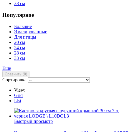
33 см
Популярное
Большие
Эмалированные
Для птицы
20 см
24 см
28 см
33 см
Еще
Сравнить (
0
)
Сортировка
View:
Grid
List
Быстрый просмотр