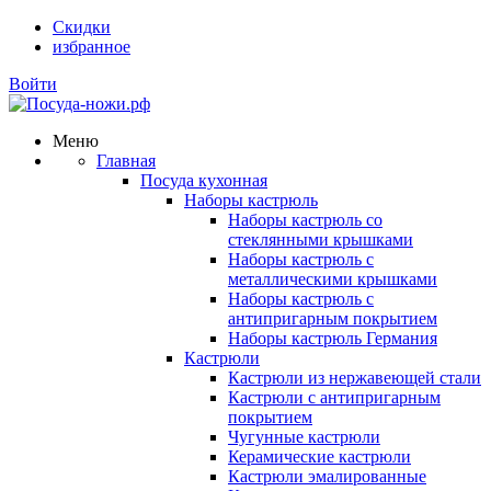
Скидки
избранное
Войти
Меню
Главная
Посуда кухонная
Наборы кастрюль
Наборы кастрюль со
стеклянными крышками
Наборы кастрюль с
металлическими крышками
Наборы кастрюль с
антипригарным покрытием
Наборы кастрюль Германия
Кастрюли
Кастрюли из нержавеющей стали
Кастрюли с антипригарным
покрытием
Чугунные кастрюли
Керамические кастрюли
Кастрюли эмалированные