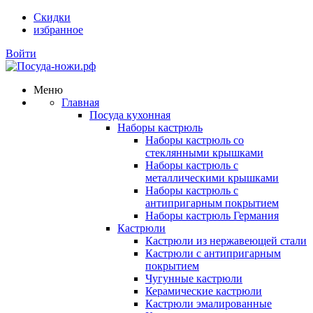
Скидки
избранное
Войти
Меню
Главная
Посуда кухонная
Наборы кастрюль
Наборы кастрюль со
стеклянными крышками
Наборы кастрюль с
металлическими крышками
Наборы кастрюль с
антипригарным покрытием
Наборы кастрюль Германия
Кастрюли
Кастрюли из нержавеющей стали
Кастрюли с антипригарным
покрытием
Чугунные кастрюли
Керамические кастрюли
Кастрюли эмалированные