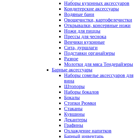
Наборы кухонных аксессуаров
Кондитерские аксессуары
Водяные бани
Овощечистки, картофелечистки
Открывалки, консервные ножи
Ножи для пиццы
Прессы для чеснока
Венчики кухонные
Сита, дуршлаги
Подставки органайзеры
Разное
Молотки для мяса Тендерайзеры
Барные аксессуары
Наборы сомелье аксессуаров для
вина
Штопоры
Наборы бокалов
Бокалы
Стопки Рюмки
Стаканы
Кувшины
Декантеры
Графины
Охлаждение напитков
Барный инвентарь