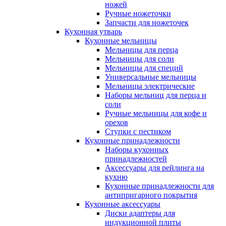
ножей
Ручные ножеточки
Запчасти для ножеточек
Кухонная утварь
Кухонные мельницы
Мельницы для перца
Мельницы для соли
Мельницы для специй
Универсальные мельницы
Мельницы электрические
Наборы мельниц для перца и
соли
Ручные мельницы для кофе и
орехов
Ступки с пестиком
Кухонные принадлежности
Наборы кухонных
принадлежностей
Аксессуары для рейлинга на
кухню
Кухонные принадлежности для
антипригарного покрытия
Кухонные аксессуары
Диски адаптеры для
индукционной плиты