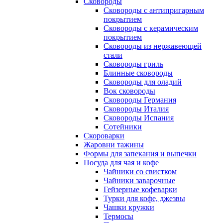
Сковороды
Сковороды с антипригарным
покрытием
Сковороды с керамическим
покрытием
Сковороды из нержавеющей
стали
Сковороды гриль
Блинные сковороды
Сковороды для оладий
Вок сковороды
Сковороды Германия
Сковороды Италия
Сковороды Испания
Сотейники
Скороварки
Жаровни тажины
Формы для запекания и выпечки
Посуда для чая и кофе
Чайники со свистком
Чайники заварочные
Гейзерные кофеварки
Турки для кофе, джезвы
Чашки кружки
Термосы