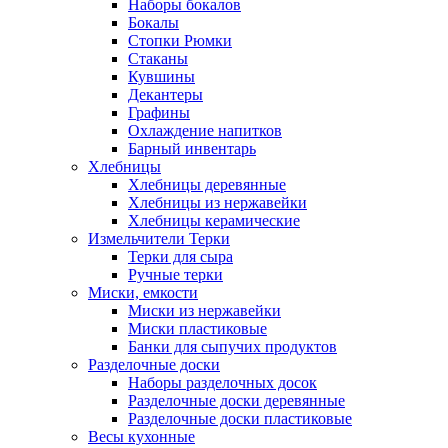
Наборы бокалов
Бокалы
Стопки Рюмки
Стаканы
Кувшины
Декантеры
Графины
Охлаждение напитков
Барный инвентарь
Хлебницы
Хлебницы деревянные
Хлебницы из нержавейки
Хлебницы керамические
Измельчители Терки
Терки для сыра
Ручные терки
Миски, емкости
Миски из нержавейки
Миски пластиковые
Банки для сыпучих продуктов
Разделочные доски
Наборы разделочных досок
Разделочные доски деревянные
Разделочные доски пластиковые
Весы кухонные