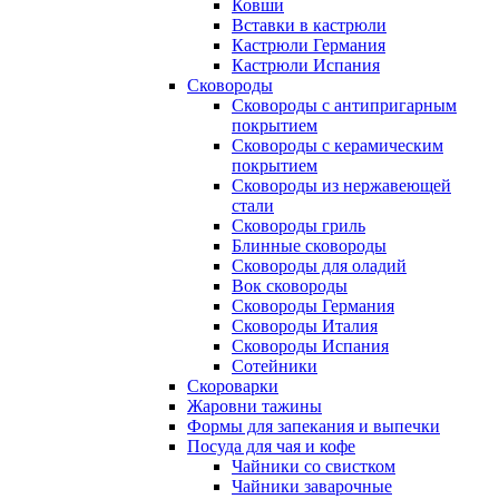
Ковши
Вставки в кастрюли
Кастрюли Германия
Кастрюли Испания
Сковороды
Сковороды с антипригарным
покрытием
Сковороды с керамическим
покрытием
Сковороды из нержавеющей
стали
Сковороды гриль
Блинные сковороды
Сковороды для оладий
Вок сковороды
Сковороды Германия
Сковороды Италия
Сковороды Испания
Сотейники
Скороварки
Жаровни тажины
Формы для запекания и выпечки
Посуда для чая и кофе
Чайники со свистком
Чайники заварочные