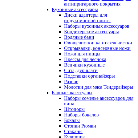
антипригарного покрытия
Кухонные аксессуары
Диски адаптеры для
индукционной плиты
Наборы кухонных аксессуаров
Кондитерские аксессуары
Водяные бани
Овощечистки, картофелечистки
Открывалки, консервные ножи
Ножи для пиццы
Прессы для чеснока
Венчики кухонные
Сита, дуршлаги
Подставки органайзеры
Разное
Молотки для мяса Тендерайзеры
Барные аксессуары
Наборы сомелье аксессуаров для
вина
Штопоры
Наборы бокалов
Бокалы
Стопки Рюмки
Стаканы
Кувшины