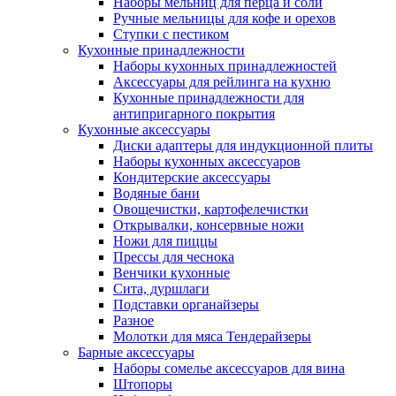
Наборы мельниц для перца и соли
Ручные мельницы для кофе и орехов
Ступки с пестиком
Кухонные принадлежности
Наборы кухонных принадлежностей
Аксессуары для рейлинга на кухню
Кухонные принадлежности для
антипригарного покрытия
Кухонные аксессуары
Диски адаптеры для индукционной плиты
Наборы кухонных аксессуаров
Кондитерские аксессуары
Водяные бани
Овощечистки, картофелечистки
Открывалки, консервные ножи
Ножи для пиццы
Прессы для чеснока
Венчики кухонные
Сита, дуршлаги
Подставки органайзеры
Разное
Молотки для мяса Тендерайзеры
Барные аксессуары
Наборы сомелье аксессуаров для вина
Штопоры