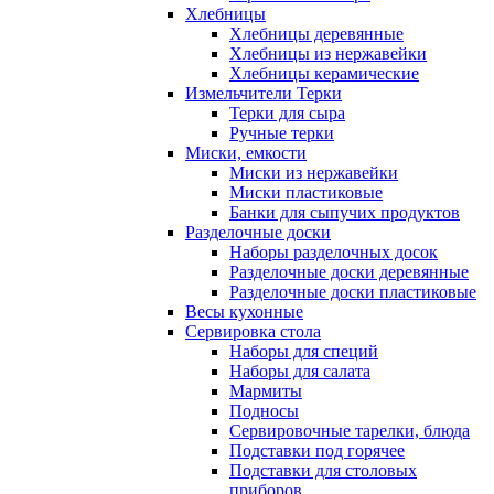
Хлебницы
Хлебницы деревянные
Хлебницы из нержавейки
Хлебницы керамические
Измельчители Терки
Терки для сыра
Ручные терки
Миски, емкости
Миски из нержавейки
Миски пластиковые
Банки для сыпучих продуктов
Разделочные доски
Наборы разделочных досок
Разделочные доски деревянные
Разделочные доски пластиковые
Весы кухонные
Сервировка стола
Наборы для специй
Наборы для салата
Мармиты
Подносы
Сервировочные тарелки, блюда
Подставки под горячее
Подставки для столовых
приборов