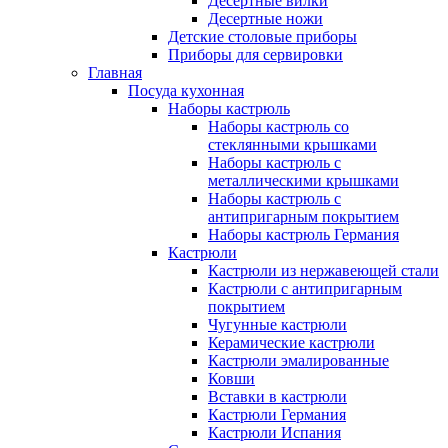
Десертные вилки
Десертные ножи
Детские столовые приборы
Приборы для сервировки
Главная
Посуда кухонная
Наборы кастрюль
Наборы кастрюль со
стеклянными крышками
Наборы кастрюль с
металлическими крышками
Наборы кастрюль с
антипригарным покрытием
Наборы кастрюль Германия
Кастрюли
Кастрюли из нержавеющей стали
Кастрюли с антипригарным
покрытием
Чугунные кастрюли
Керамические кастрюли
Кастрюли эмалированные
Ковши
Вставки в кастрюли
Кастрюли Германия
Кастрюли Испания