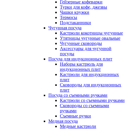
Гейзерные кофеварки
Турки для кофе, джезвы
Чашки кружки
Термосы
Подстаканники
Чугунная посуда
Кастрюли кокотницы чугунные
Утятницы чугунные овальные
Чугунные сковороды
Аксессуары для чугунной
посуды
Посуда для индукционных плит
Наборы кастрюль для
индукционных плит
Кастрюли для индукционных
плит
Сковороды для индукционных
плит
Посуда со съемными ручками
Кастрюли со съемными ручками
Сковороды со съемными
ручками
Съемные ручки
Медная посуда
Медные кастрюли