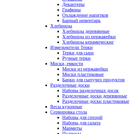
Декантеры
Графины
Охлаждение напитков
Барный инвентарь
Хлебницы
Хлебницы деревянные
Хлебницы из нержавейки
Хлебницы керамические
Измельчители Терки
Терки для сыра
Ручные терки
Миски, емкости
Миски из нержавейки
Миски пластиковые
Банки для сыпучих продуктов
Разделочные доски
Наборы разделочных досок
Разделочные доски деревянные
Разделочные доски пластиковые
Весы кухонные
Сервировка стола
Наборы для специй
Наборы для салата
Мармиты
Подносы