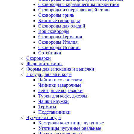
Сковороды с керамическим покрытием
Сковороды из нержавеющей стали
Сковороды гриль
Блинные сковороды
Сковороды для оладий
Вок сковороды
Сковороды Германия
Сковороды Италия
Сковороды Испания
Сотейники
Скороварки
Жаровни тажины
Формы для запекания и выпечки
Посуда для чая и кофе
Чайники со свистком
Чайники заварочные
Гейзерные кофеварки
Турки для кофе, джезвы
Чашки кружки
Термосы
Подстаканники
Чугунная посуда
Кастрюли кокотницы чугунные
Утятницы чугунные овальные
Чугунные сковороды