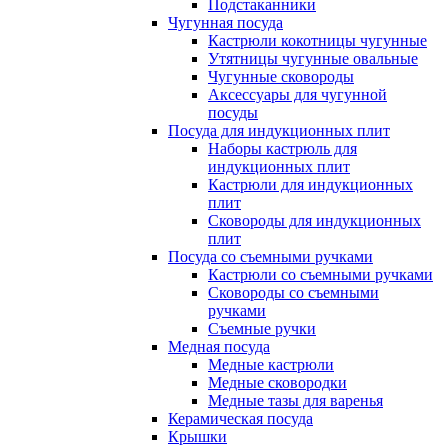
Подстаканники
Чугунная посуда
Кастрюли кокотницы чугунные
Утятницы чугунные овальные
Чугунные сковороды
Аксессуары для чугунной
посуды
Посуда для индукционных плит
Наборы кастрюль для
индукционных плит
Кастрюли для индукционных
плит
Сковороды для индукционных
плит
Посуда со съемными ручками
Кастрюли со съемными ручками
Сковороды со съемными
ручками
Съемные ручки
Медная посуда
Медные кастрюли
Медные сковородки
Медные тазы для варенья
Керамическая посуда
Крышки