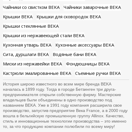
Чайники со свистком BEKA
Чайники заварочные BEKA
Крышки BEKA
Крышки для сковородок BEKA
Крышки стеклянные BEKA
Крышки из нержавеющей стали BEKA
Кухонная утварь BEKA
Кухонные аксессуары BEKA
Сита, дуршлаги BEKA
Водяные бани BEKA
Миски из нержавейки BEKA
Фондюшницы BEKA
Кастрюли эмалированные BEKA
Съемные ручки BEKA
История широко известного во всем мире бренда BEKA
началась в 1899 году. Тогда в городе Бетзинген три друга-
предпринимателя открыли собственную фирму. Мастерские
владельцев были объединены в одно производство под
названием BEKA. Уже в 1991 году компания расширила свое
производство, запустив предприятие Века France, а в 2000 году
вошла в бельгийскую промышленную группу Allinox. Качество,
стиль и инновационные технологии производства – это именно
то, за что продукцию компании полюбили по всему миру!