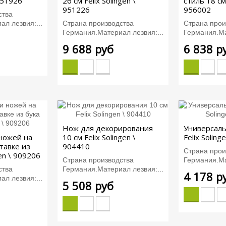
 951926
26 см Felix Solingen \
стиль 18 см 
951226
956002
ства
л лезвия:...
Страна производства
Страна прои
Германия.Материал лезвия:...
Германия.Ма
9 688 руб
6 838 р
Нож для декорирования
Универсаль
 ножей на
10 см Felix Solingen \
Felix Soling
тавке из
904410
Страна прои
gen \ 909206
Страна производства
Германия.Ма
ства
Германия.Материал лезвия:...
4 178 р
л лезвия:...
5 508 руб