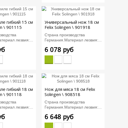
ле гибкий 15 см
Универсальный нож 18 см
en \ 901115
Felix Solingen \ 901918
зводства
Страна производства
териал лезвия:...
Германия.Материал лезвия:...
уб
6 078 руб
ле гибкий 18 см
Нож для мяса 18 см Felix
en \ 901118
Solingen \ 908518
зводства
Страна производства
териал лезвия:...
Германия.Материал лезвия:...
уб
6 648 руб