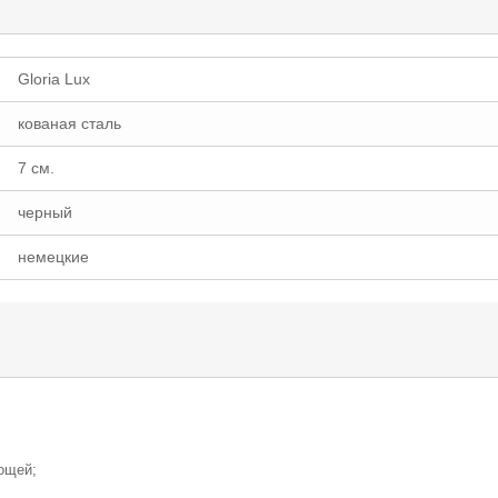
Gloria Lux
кованая сталь
7 см.
черный
немецкие
ощей;