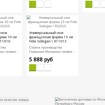
 нож
Универсальный нож
рма 10 см
французская форма 13 см
 911010
Felix Solingen \ 911013
ства
Страна производства
л лезвия:...
Германия.Материал лезвия:...
5 888 руб