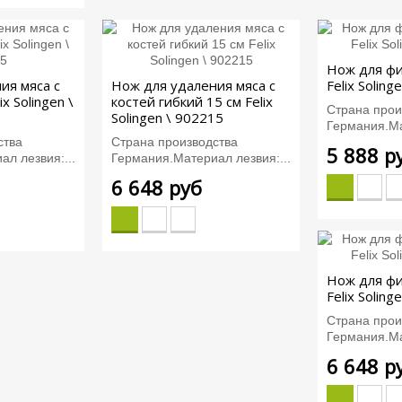
Нож для фи
ия мяса с
Нож для удаления мяса с
Felix Soling
ix Solingen \
костей гибкий 15 см Felix
Страна прои
Solingen \ 902215
Германия.Ма
ства
Страна производства
5 888 р
л лезвия:...
Германия.Материал лезвия:...
6 648 руб
Нож для фи
Felix Soling
Страна прои
Германия.Ма
6 648 р