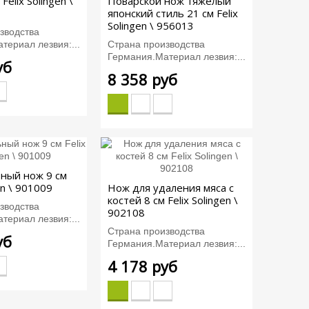
Felix Solingen \
Поварской нож тяжелый
японский стиль 21 см Felix
Solingen \ 956013
зводства
териал лезвия:...
Страна производства
Германия.Материал лезвия:...
уб
8 358 руб
ный нож 9 см
en \ 901009
Нож для удаления мяса с
костей 8 см Felix Solingen \
зводства
902108
териал лезвия:...
Страна производства
уб
Германия.Материал лезвия:...
4 178 руб