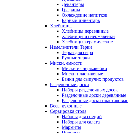
Декантеры
Графины
Охлаждение напитков
Барный инвентарь
Хлебницы
Хлебницы деревянные
Хлебницы из нержавейки
Хлебницы керамические
Измельчители Терки
Терки для сыра
Ручные терки
Миски, емкости
Миски из нержавейки
Миски пластиковые
Банки для сыпучих продуктов
Разделочные доски
Наборы разделочных досок
Разделочные доски деревянные
Разделочные доски пластиковые
Весы кухонные
Сервировка стола
Наборы для специй
Наборы для салата
Мармиты
Подносы