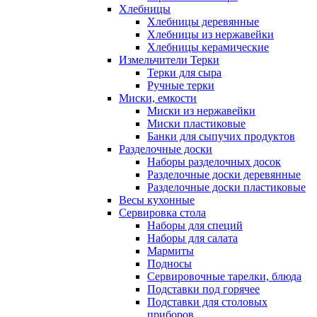
Хлебницы
Хлебницы деревянные
Хлебницы из нержавейки
Хлебницы керамические
Измельчители Терки
Терки для сыра
Ручные терки
Миски, емкости
Миски из нержавейки
Миски пластиковые
Банки для сыпучих продуктов
Разделочные доски
Наборы разделочных досок
Разделочные доски деревянные
Разделочные доски пластиковые
Весы кухонные
Сервировка стола
Наборы для специй
Наборы для салата
Мармиты
Подносы
Сервировочные тарелки, блюда
Подставки под горячее
Подставки для столовых
приборов