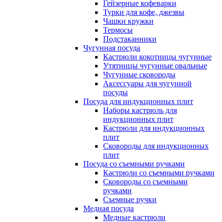
Гейзерные кофеварки
Турки для кофе, джезвы
Чашки кружки
Термосы
Подстаканники
Чугунная посуда
Кастрюли кокотницы чугунные
Утятницы чугунные овальные
Чугунные сковороды
Аксессуары для чугунной
посуды
Посуда для индукционных плит
Наборы кастрюль для
индукционных плит
Кастрюли для индукционных
плит
Сковороды для индукционных
плит
Посуда со съемными ручками
Кастрюли со съемными ручками
Сковороды со съемными
ручками
Съемные ручки
Медная посуда
Медные кастрюли