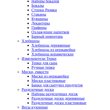
Наборы бокалов
Бокалы
Стопки Рюмки
Стаканы
Кувшины
Декантеры
Графины
Охлаждение напитков
Барный инвентарь
Хлебницы
Хлебницы деревянные
Хлебницы из нержавейки
Хлебницы керамические
Измельчители Терки
Терки для сыра
Ручные терки
Миски, емкости
Миски из нержавейки
Миски пластиковые
Банки для сыпучих продуктов
Разделочные доски
Наборы разделочных досок
Разделочные доски деревянные
Разделочные доски пластиковые
Весы кухонные