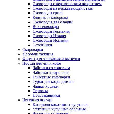
Сковороды с керамическим покрытием
Сковороды из нержавеющей стали
Сковороды гриль
Блинные сковороды
Сковороды для оладий
Вок сковороды
Сковороды Германия
Сковороды Италия
Сковороды Испания
Сотейники
Скороварки
Жаровни тажины
Формы для запекания и выпечки
Посуда для чая и кофе
Чайники со свистком
Чайники заварочные
Гейзерные кофеварки
Турки для кофе, джезвы
Чашки кружки
Термосы
Подстаканники
Чугунная посуда
Кастрюли кокотницы чугунные
Утятницы чугунные овальные
Чугунные сковороды