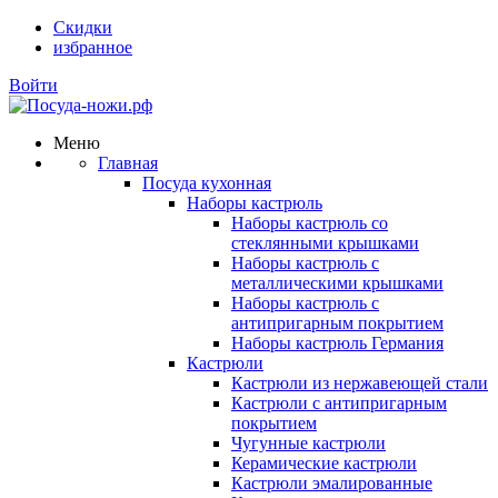
Скидки
избранное
Войти
Меню
Главная
Посуда кухонная
Наборы кастрюль
Наборы кастрюль со
стеклянными крышками
Наборы кастрюль с
металлическими крышками
Наборы кастрюль с
антипригарным покрытием
Наборы кастрюль Германия
Кастрюли
Кастрюли из нержавеющей стали
Кастрюли с антипригарным
покрытием
Чугунные кастрюли
Керамические кастрюли
Кастрюли эмалированные