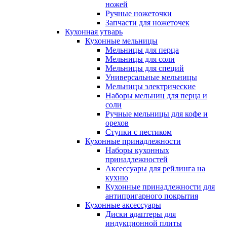
ножей
Ручные ножеточки
Запчасти для ножеточек
Кухонная утварь
Кухонные мельницы
Мельницы для перца
Мельницы для соли
Мельницы для специй
Универсальные мельницы
Мельницы электрические
Наборы мельниц для перца и
соли
Ручные мельницы для кофе и
орехов
Ступки с пестиком
Кухонные принадлежности
Наборы кухонных
принадлежностей
Аксессуары для рейлинга на
кухню
Кухонные принадлежности для
антипригарного покрытия
Кухонные аксессуары
Диски адаптеры для
индукционной плиты