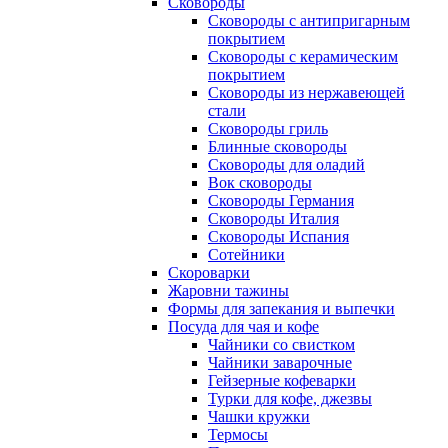
Сковороды
Сковороды с антипригарным
покрытием
Сковороды с керамическим
покрытием
Сковороды из нержавеющей
стали
Сковороды гриль
Блинные сковороды
Сковороды для оладий
Вок сковороды
Сковороды Германия
Сковороды Италия
Сковороды Испания
Сотейники
Скороварки
Жаровни тажины
Формы для запекания и выпечки
Посуда для чая и кофе
Чайники со свистком
Чайники заварочные
Гейзерные кофеварки
Турки для кофе, джезвы
Чашки кружки
Термосы