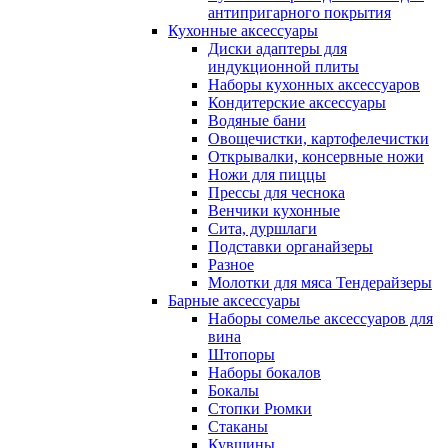
антипригарного покрытия
Кухонные аксессуары
Диски адаптеры для
индукционной плиты
Наборы кухонных аксессуаров
Кондитерские аксессуары
Водяные бани
Овощечистки, картофелечистки
Открывалки, консервные ножи
Ножи для пиццы
Прессы для чеснока
Венчики кухонные
Сита, дуршлаги
Подставки органайзеры
Разное
Молотки для мяса Тендерайзеры
Барные аксессуары
Наборы сомелье аксессуаров для
вина
Штопоры
Наборы бокалов
Бокалы
Стопки Рюмки
Стаканы
Кувшины