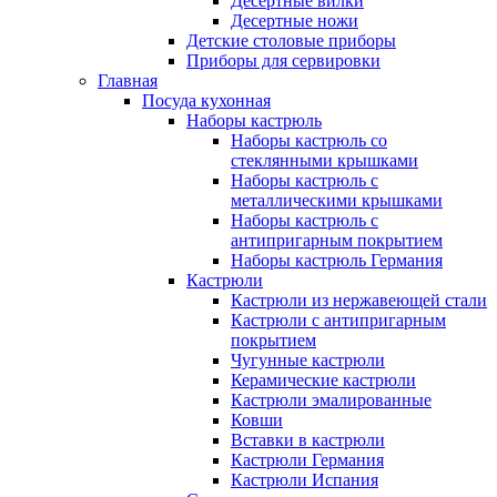
Десертные вилки
Десертные ножи
Детские столовые приборы
Приборы для сервировки
Главная
Посуда кухонная
Наборы кастрюль
Наборы кастрюль со
стеклянными крышками
Наборы кастрюль с
металлическими крышками
Наборы кастрюль с
антипригарным покрытием
Наборы кастрюль Германия
Кастрюли
Кастрюли из нержавеющей стали
Кастрюли с антипригарным
покрытием
Чугунные кастрюли
Керамические кастрюли
Кастрюли эмалированные
Ковши
Вставки в кастрюли
Кастрюли Германия
Кастрюли Испания