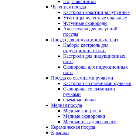
Подстаканники
Чугунная посуда
Кастрюли кокотницы чугунные
Утятницы чугунные овальные
Чугунные сковороды
Аксессуары для чугунной
посуды
Посуда для индукционных плит
Наборы кастрюль для
индукционных плит
Кастрюли для индукционных
плит
Сковороды для индукционных
плит
Посуда со съемными ручками
Кастрюли со съемными ручками
Сковороды со съемными
ручками
Съемные ручки
Медная посуда
Медные кастрюли
Медные сковородки
Медные тазы для варенья
Керамическая посуда
Крышки