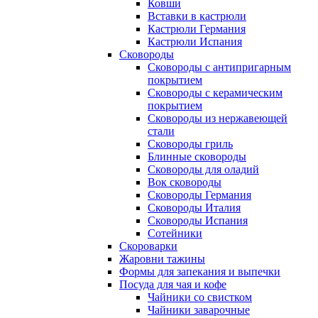
Ковши
Вставки в кастрюли
Кастрюли Германия
Кастрюли Испания
Сковороды
Сковороды с антипригарным
покрытием
Сковороды с керамическим
покрытием
Сковороды из нержавеющей
стали
Сковороды гриль
Блинные сковороды
Сковороды для оладий
Вок сковороды
Сковороды Германия
Сковороды Италия
Сковороды Испания
Сотейники
Скороварки
Жаровни тажины
Формы для запекания и выпечки
Посуда для чая и кофе
Чайники со свистком
Чайники заварочные