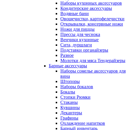
Наборы кухонных аксессуаров
Кондитерские аксессуары
Водяные бани
Овощечистки, картофелечистки
Открывалки, консервные ножи
Ножи для пиццы
Прессы для чеснока
Венчики кухонные
Сита, дуршлаги
Подставки органайзеры
Разное
Молотки для мяса Тендерайзеры
Барные аксессуары
Наборы сомелье аксессуаров для
вина
Штопоры
Наборы бокалов
Бокалы
Стопки Рюмки
Стаканы
Кувшины
Декантеры
Графины
Охлаждение напитков
Барный инвентарь