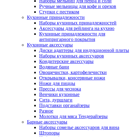
Наборы мельниц для перца и соли
Ручные мельницы для кофе и орехов
Ступки с пестиком
Кухонные принадлежности
Наборы кухонных принадлежностей
Аксессуары для рейлинга на кухню
Кухонные принадлежности для
антипригарного покрытия
Кухонные аксессуары
Диски адаптеры для индукционной плиты
Наборы кухонных аксессуаров
Кондитерские аксессуары
Водяные бани
Овощечистки, картофелечистки
Открывалки, консервные ножи
Ножи для пиццы
Прессы для чеснока
Венчики кухонные
Сита, дуршлаги
Подставки органайзеры
Разное
Молотки для мяса Тендерайзеры
Барные аксессуары
Наборы сомелье аксессуаров для вина
Штопоры