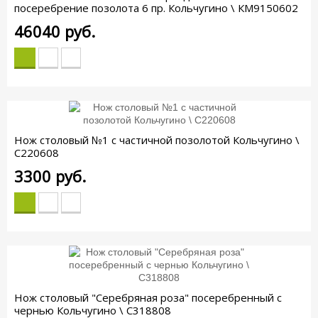
посеребрение позолота 6 пр. Кольчугино \ КМ9150602
46040
руб.
Нож столовый №1 с частичной позолотой Кольчугино \
С220608
3300
руб.
Нож столовый "Серебряная роза" посеребренный с
чернью Кольчугино \ С318808