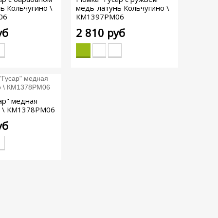
ь Кольчугино \
медь-латунь Кольчугино \
06
КМ1397РМ06
уб
2 810 руб
ар" медная
о \ КМ1378РМ06
уб