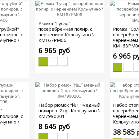
Рюмка "Гусар"
трубкой"
посеребренная полир. с
Рюмка "Сол
полиров. с
чернением Кольчугино \
посеребрен
чугино \
КМ167РМ06
чернением 
КМ168РМ0
6 965 руб
6 965 р
Набор рюмок "№1" медный
Набор стоп
"
полиров. 2 пр. Кольчугино \
посеребрен
полиров. с
КМ7990201
чернением 
чугино \
Кольчугино
8 645 руб
38 585 