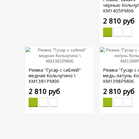
чернью Кольчуг
КМ1405РМ06
2 810 руб
Рюмка "Гусар с саблей"
Рюмка "Гусар с 
медная Кольчугино \
медь-латунь Ко
КМ1381РМ06
КМ1398РМ06
2 810 руб
2 810 руб