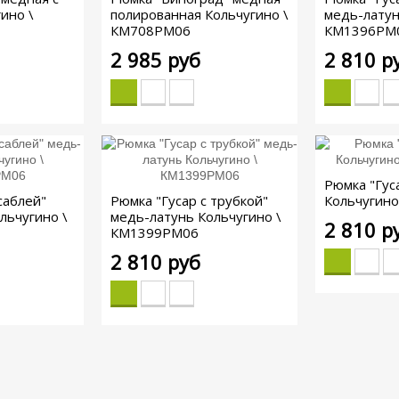
ино \
полированная Кольчугино \
медь-латун
КМ708РМ06
КМ1396РМ
2 985 руб
2 810 р
Рюмка "Гус
саблей"
Рюмка "Гусар с трубкой"
Кольчугин
льчугино \
медь-латунь Кольчугино \
2 810 р
КМ1399РМ06
2 810 руб