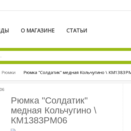
НДЫ
О МАГАЗИНЕ
СТАТЬИ
и Рюмки
Рюмка "Солдатик" медная Кольчугино \ КМ1383Р
Рюмка "Солдатик"
медная Кольчугино \
КМ1383РМ06