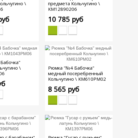
ольчугино \
предмета Кольчугино \
06
КМ12890206
руб
10 785 руб
Бабочка"
ьчугино \
Рюмка "№4 Бабочка"
06
медный посеребренный
Кольчугино \ КМ610РМ02
уб
8 565 руб
ар с барабаном"
Рюмка "Гусар с ружьем"