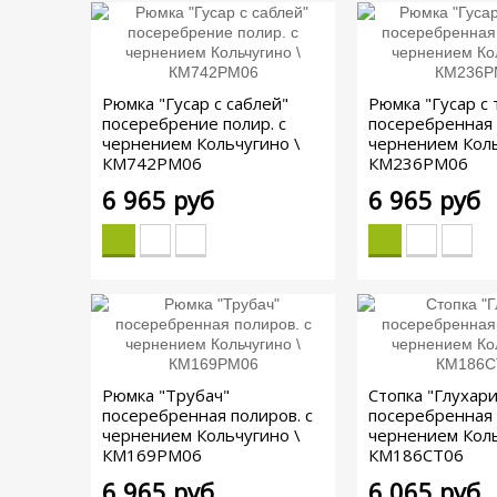
Рюмка "Гусар с саблей"
Рюмка "Гусар с 
посеребрение полир. с
посеребренная 
чернением Кольчугино \
чернением Коль
КМ742РМ06
КМ236РМ06
6 965 руб
6 965 руб
Рюмка "Трубач"
Стопка "Глухари
посеребренная полиров. с
посеребренная 
чернением Кольчугино \
чернением Коль
КМ169РМ06
КМ186СТ06
6 965 руб
6 065 руб