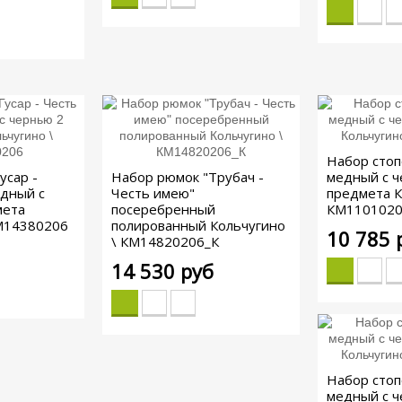
Набор стоп
усар -
Набор рюмок "Трубач -
медный с ч
едный с
Честь имею"
предмета К
мета
посеребренный
КМ110102
КМ14380206
полированный Кольчугино
10 785 
\ КМ14820206_К
14 530 руб
Набор стоп
медный с ч