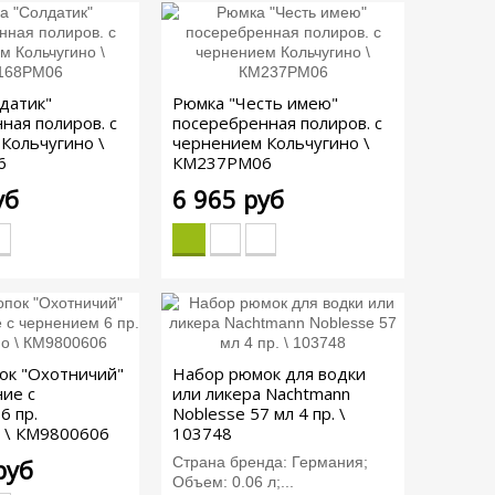
датик"
Рюмка "Честь имею"
ная полиров. с
посеребренная полиров. с
Кольчугино \
чернением Кольчугино \
6
КМ237РМ06
уб
6 965 руб
ок "Охотничий"
Набор рюмок для водки
ие с
или ликера Nachtmann
6 пр.
Noblesse 57 мл 4 пр. \
 \ КМ9800606
103748
руб
Страна бренда: Германия;
Объем: 0.06 л;...