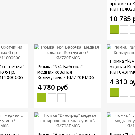
предмета К
КМ110402
10 785 
Рюмка "№4 
Охотничий"
Рюмка "№4 Бабочка"
медная Кол
ю 6 пр.
медная кованая
КМ1043РМ
КМ11000606
Кольчугино \ КМ720РМ06
4 310 р
4 780 руб
 медная с
Рюмка "Виноград" медная
Рюмка "Гус