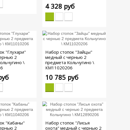
4 328 руб
ок "Глухари"
Набор стопок "Зайцы"
ернью 2
медный с чернью 2
ольчугино \
предмета Кольчугино \
06
КМ11020206
руб
10 785 руб
ок "Кабаны"
Набор стопок "Лисья
ернью 2
охота" медный с чернью 2