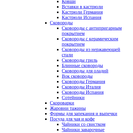
Ковши
Вставки в кастрюли
Кастрюли Германия
Кастрюли Испания
Сковороды
Сковороды с антипригарным
покрытием
Сковороды с керамическим
покрытием
Сковороды из нержавеющей
стали
Сковороды гриль
Блинные сковороды
Сковороды для оладий
Вок сковороды
Сковороды Германия
Сковороды Италия
Сковороды Испания
Сотейники
Скороварки
Жаровни тажины
Формы для запекания и выпечки
Посуда для чая и кофе
Чайники со свистком
Чайники заварочные