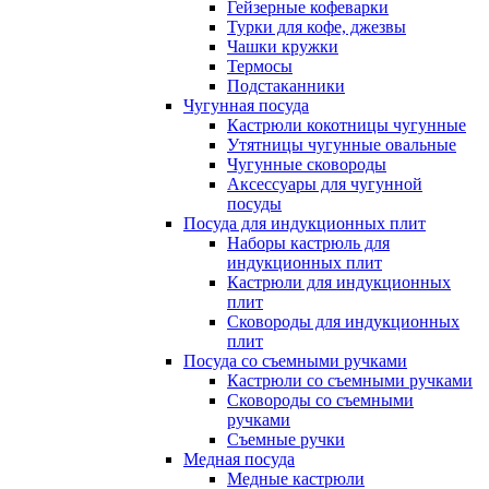
Гейзерные кофеварки
Турки для кофе, джезвы
Чашки кружки
Термосы
Подстаканники
Чугунная посуда
Кастрюли кокотницы чугунные
Утятницы чугунные овальные
Чугунные сковороды
Аксессуары для чугунной
посуды
Посуда для индукционных плит
Наборы кастрюль для
индукционных плит
Кастрюли для индукционных
плит
Сковороды для индукционных
плит
Посуда со съемными ручками
Кастрюли со съемными ручками
Сковороды со съемными
ручками
Съемные ручки
Медная посуда
Медные кастрюли