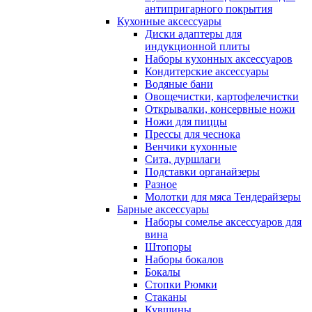
антипригарного покрытия
Кухонные аксессуары
Диски адаптеры для
индукционной плиты
Наборы кухонных аксессуаров
Кондитерские аксессуары
Водяные бани
Овощечистки, картофелечистки
Открывалки, консервные ножи
Ножи для пиццы
Прессы для чеснока
Венчики кухонные
Сита, дуршлаги
Подставки органайзеры
Разное
Молотки для мяса Тендерайзеры
Барные аксессуары
Наборы сомелье аксессуаров для
вина
Штопоры
Наборы бокалов
Бокалы
Стопки Рюмки
Стаканы
Кувшины