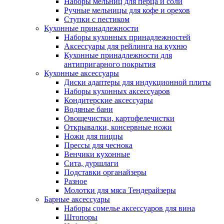
Наборы мельниц для перца и соли
Ручные мельницы для кофе и орехов
Ступки с пестиком
Кухонные принадлежности
Наборы кухонных принадлежностей
Аксессуары для рейлинга на кухню
Кухонные принадлежности для
антипригарного покрытия
Кухонные аксессуары
Диски адаптеры для индукционной плиты
Наборы кухонных аксессуаров
Кондитерские аксессуары
Водяные бани
Овощечистки, картофелечистки
Открывалки, консервные ножи
Ножи для пиццы
Прессы для чеснока
Венчики кухонные
Сита, дуршлаги
Подставки органайзеры
Разное
Молотки для мяса Тендерайзеры
Барные аксессуары
Наборы сомелье аксессуаров для вина
Штопоры