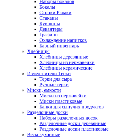
Наборы бокалов
Бокалы
Стопки Рюмки
Стаканы
Кувшины
Декантеры
Графины
Охлаждение напитков
Барный инвентарь
Хлебницы
Хлебницы деревянные
Хлебницы из нержавейки
Хлебницы керамические
Измельчители Терки
Терки для сыра
Ручные терки
Миски, емкости
Миски из нержавейки
Миски пластиковые
Банки для сыпучих продуктов
Разделочные доски
Наборы разделочных досок
Разделочные доски деревянные
Разделочные доски пластиковые
Весы кухонные