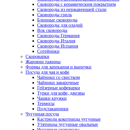
Сковороды с керамическим покрытием
Сковороды из нержавеющей стали
Сковороды гриль
Блинные сковороды
Сковороды для оладий
Вок сковороды
Сковороды Германия
Сковороды Италия
Сковороды Испания
Сотейники
Скороварки
Жаровни тажины
Формы для запекания и выпечки
Посуда для чая и кофе
Чайники со свистком
Чайники заварочные
Гейзерные кофеварки
Турки для кофе, джезвы
Чашки кружки
Термосы
Подстаканники
Чугунная посуда
Кастрюли кокотницы чугунные
Утятницы чугунные овальные
Чугунные сковороды