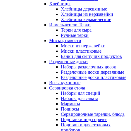
Хлебницы
Хлебницы деревянные
Хлебницы из нержавейки
Хлебницы керамические
Измельчители Терки
Терки для сыра
Ручные терки
Миски, емкости
Миски из нержавейки
Миски пластиковые
Банки для сыпучих продуктов
Разделочные доски
Наборы разделочных досок
Разделочные доски деревянные
Разделочные доски пластиковые
Весы кухонные
Сервировка стола
Наборы для специй
Наборы для салата
Мармиты
Подносы
Сервировочные тарелки, блюда
Подставки под горячее
Подставки для столовых
приборов