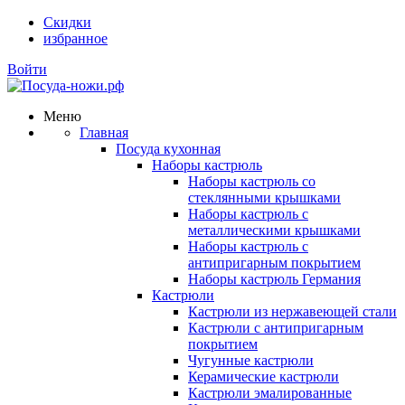
Скидки
избранное
Войти
Меню
Главная
Посуда кухонная
Наборы кастрюль
Наборы кастрюль со
стеклянными крышками
Наборы кастрюль с
металлическими крышками
Наборы кастрюль с
антипригарным покрытием
Наборы кастрюль Германия
Кастрюли
Кастрюли из нержавеющей стали
Кастрюли с антипригарным
покрытием
Чугунные кастрюли
Керамические кастрюли
Кастрюли эмалированные