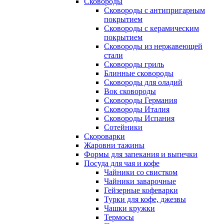
Сковороды
Сковороды с антипригарным
покрытием
Сковороды с керамическим
покрытием
Сковороды из нержавеющей
стали
Сковороды гриль
Блинные сковороды
Сковороды для оладий
Вок сковороды
Сковороды Германия
Сковороды Италия
Сковороды Испания
Сотейники
Скороварки
Жаровни тажины
Формы для запекания и выпечки
Посуда для чая и кофе
Чайники со свистком
Чайники заварочные
Гейзерные кофеварки
Турки для кофе, джезвы
Чашки кружки
Термосы