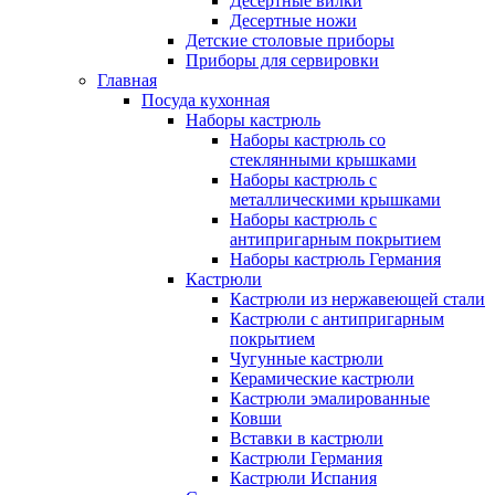
Десертные вилки
Десертные ножи
Детские столовые приборы
Приборы для сервировки
Главная
Посуда кухонная
Наборы кастрюль
Наборы кастрюль со
стеклянными крышками
Наборы кастрюль с
металлическими крышками
Наборы кастрюль с
антипригарным покрытием
Наборы кастрюль Германия
Кастрюли
Кастрюли из нержавеющей стали
Кастрюли с антипригарным
покрытием
Чугунные кастрюли
Керамические кастрюли
Кастрюли эмалированные
Ковши
Вставки в кастрюли
Кастрюли Германия
Кастрюли Испания