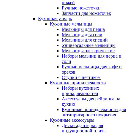
ножей
Ручные ножеточки
Запчасти для ножеточек
Кухонная утварь
Кухонные мельницы
Мельницы для перца
Мельницы для соли
Мельницы для специй
Универсальные мельницы
Мельницы электрические
Наборы мельниц для перца и
соли
Ручные мельницы для кофе и
орехов
Ступки с пестиком
Кухонные принадлежности
Наборы кухонных
принадлежностей
Аксессуары для рейлинга на
кухню
Кухонные принадлежности для
антипригарного покрытия
Кухонные аксессуары
Диски адаптеры для
индукционной плиты