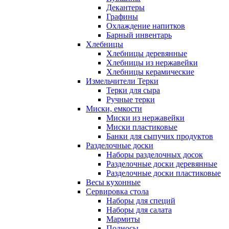
Декантеры
Графины
Охлаждение напитков
Барный инвентарь
Хлебницы
Хлебницы деревянные
Хлебницы из нержавейки
Хлебницы керамические
Измельчители Терки
Терки для сыра
Ручные терки
Миски, емкости
Миски из нержавейки
Миски пластиковые
Банки для сыпучих продуктов
Разделочные доски
Наборы разделочных досок
Разделочные доски деревянные
Разделочные доски пластиковые
Весы кухонные
Сервировка стола
Наборы для специй
Наборы для салата
Мармиты
Подносы