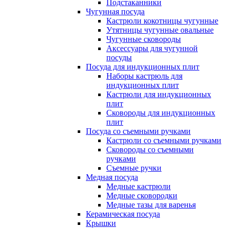
Подстаканники
Чугунная посуда
Кастрюли кокотницы чугунные
Утятницы чугунные овальные
Чугунные сковороды
Аксессуары для чугунной
посуды
Посуда для индукционных плит
Наборы кастрюль для
индукционных плит
Кастрюли для индукционных
плит
Сковороды для индукционных
плит
Посуда со съемными ручками
Кастрюли со съемными ручками
Сковороды со съемными
ручками
Съемные ручки
Медная посуда
Медные кастрюли
Медные сковородки
Медные тазы для варенья
Керамическая посуда
Крышки