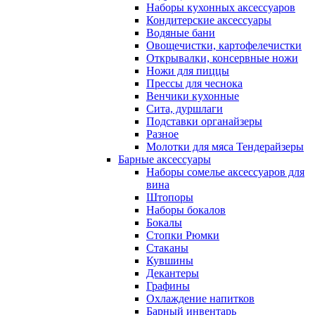
Наборы кухонных аксессуаров
Кондитерские аксессуары
Водяные бани
Овощечистки, картофелечистки
Открывалки, консервные ножи
Ножи для пиццы
Прессы для чеснока
Венчики кухонные
Сита, дуршлаги
Подставки органайзеры
Разное
Молотки для мяса Тендерайзеры
Барные аксессуары
Наборы сомелье аксессуаров для
вина
Штопоры
Наборы бокалов
Бокалы
Стопки Рюмки
Стаканы
Кувшины
Декантеры
Графины
Охлаждение напитков
Барный инвентарь