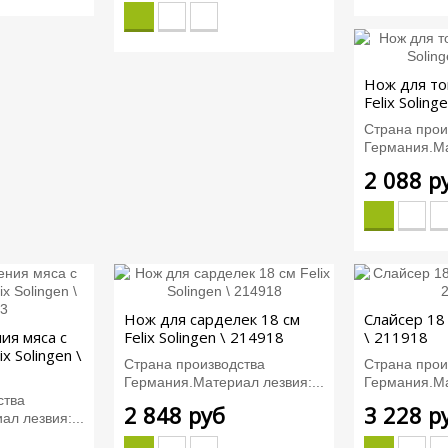
Нож для то
Felix Soling
Страна прои
Германия.Ма
2 088 р
Нож для сарделек 18 см
Слайсер 18 
ия мяса с
Felix Solingen \ 214918
\ 211918
ix Solingen \
Страна производства
Страна прои
Германия.Материал лезвия:...
Германия.Ма
ства
2 848 руб
3 228 р
л лезвия:...