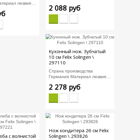
териал лезвия:...
2 088 руб
уб
Кухонный нож. Зубчатый
10 см Felix Solingen \
297110
Страна производства
Германия.Материал лезвия:...
2 278 руб
Нож кондитера 26 см Felix
еба с волнистой
Solingen \ 293826