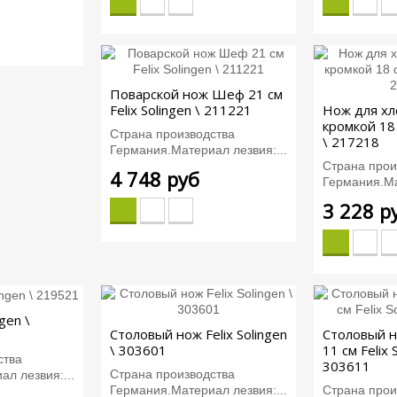
Поварской нож Шеф 21 см
Felix Solingen \ 211221
Нож для хл
кромкой 18 
Страна производства
\ 217218
Германия.Материал лезвия:...
Страна прои
4 748 руб
Германия.Ма
3 228 р
gen \
Столовый нож Felix Solingen
Столовый н
\ 303601
11 см Felix 
ства
303611
Страна производства
л лезвия:...
Германия.Материал лезвия:...
Страна прои