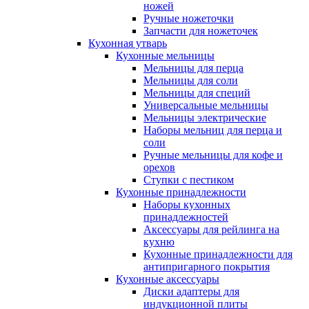
ножей
Ручные ножеточки
Запчасти для ножеточек
Кухонная утварь
Кухонные мельницы
Мельницы для перца
Мельницы для соли
Мельницы для специй
Универсальные мельницы
Мельницы электрические
Наборы мельниц для перца и
соли
Ручные мельницы для кофе и
орехов
Ступки с пестиком
Кухонные принадлежности
Наборы кухонных
принадлежностей
Аксессуары для рейлинга на
кухню
Кухонные принадлежности для
антипригарного покрытия
Кухонные аксессуары
Диски адаптеры для
индукционной плиты