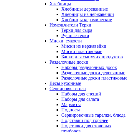
Хлебницы
Хлебницы деревянные
Хлебницы из нержавейки
Хлебницы керамические
Измельчители Терки
Терки для сыра
Ручные терки
Миски, емкости
Миски из нержавейки
Миски пластиковые
Банки для сыпучих продуктов
Разделочные доски
Наборы разделочных досок
Разделочные доски деревянные
Разделочные доски пластиковые
Весы кухонные
Сервировка стола
Наборы для специй
Наборы для салата
Мармиты
Подносы
Сервировочные тарелки, блюда
Подставки под горячее
Подставки для столовых
приборов