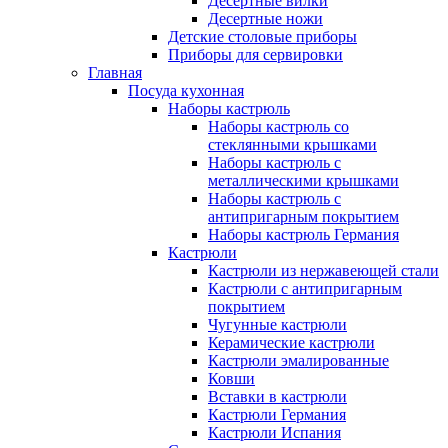
Десертные вилки
Десертные ножи
Детские столовые приборы
Приборы для сервировки
Главная
Посуда кухонная
Наборы кастрюль
Наборы кастрюль со
стеклянными крышками
Наборы кастрюль с
металлическими крышками
Наборы кастрюль с
антипригарным покрытием
Наборы кастрюль Германия
Кастрюли
Кастрюли из нержавеющей стали
Кастрюли с антипригарным
покрытием
Чугунные кастрюли
Керамические кастрюли
Кастрюли эмалированные
Ковши
Вставки в кастрюли
Кастрюли Германия
Кастрюли Испания