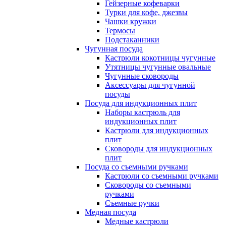
Гейзерные кофеварки
Турки для кофе, джезвы
Чашки кружки
Термосы
Подстаканники
Чугунная посуда
Кастрюли кокотницы чугунные
Утятницы чугунные овальные
Чугунные сковороды
Аксессуары для чугунной
посуды
Посуда для индукционных плит
Наборы кастрюль для
индукционных плит
Кастрюли для индукционных
плит
Сковороды для индукционных
плит
Посуда со съемными ручками
Кастрюли со съемными ручками
Сковороды со съемными
ручками
Съемные ручки
Медная посуда
Медные кастрюли