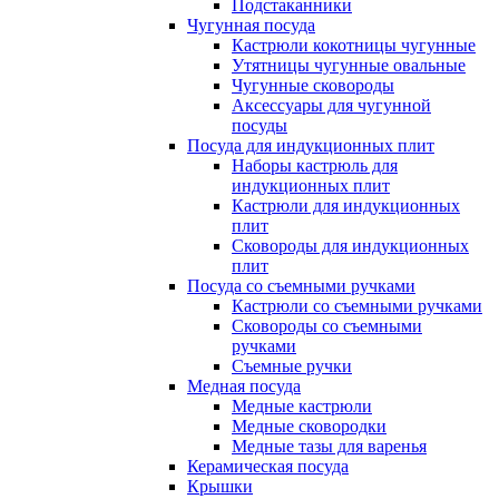
Подстаканники
Чугунная посуда
Кастрюли кокотницы чугунные
Утятницы чугунные овальные
Чугунные сковороды
Аксессуары для чугунной
посуды
Посуда для индукционных плит
Наборы кастрюль для
индукционных плит
Кастрюли для индукционных
плит
Сковороды для индукционных
плит
Посуда со съемными ручками
Кастрюли со съемными ручками
Сковороды со съемными
ручками
Съемные ручки
Медная посуда
Медные кастрюли
Медные сковородки
Медные тазы для варенья
Керамическая посуда
Крышки