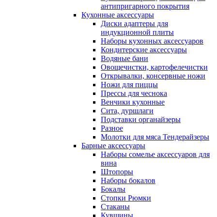
антипригарного покрытия
Кухонные аксессуары
Диски адаптеры для
индукционной плиты
Наборы кухонных аксессуаров
Кондитерские аксессуары
Водяные бани
Овощечистки, картофелечистки
Открывалки, консервные ножи
Ножи для пиццы
Прессы для чеснока
Венчики кухонные
Сита, дуршлаги
Подставки органайзеры
Разное
Молотки для мяса Тендерайзеры
Барные аксессуары
Наборы сомелье аксессуаров для
вина
Штопоры
Наборы бокалов
Бокалы
Стопки Рюмки
Стаканы
Кувшины