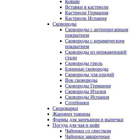
Ковши
Вставки в кастрюли
Кастрюли Германия
Кастрюли Испания
Сковороды
Сковороды с антипригарным
покрытием
Сковороды с керамическим
покрытием
Сковороды из нержавеющей
стали
Сковороды гриль
Блинные сковороды
Сковороды для оладий
Вок сковороды
Сковороды Германия
Сковороды Италия
Сковороды Испания
Сотейники
Скороварки
Жаровни тажины
Формы для запекания и выпечки
Посуда для чая и кофе
Чайники со свистком
Чайники заварочные