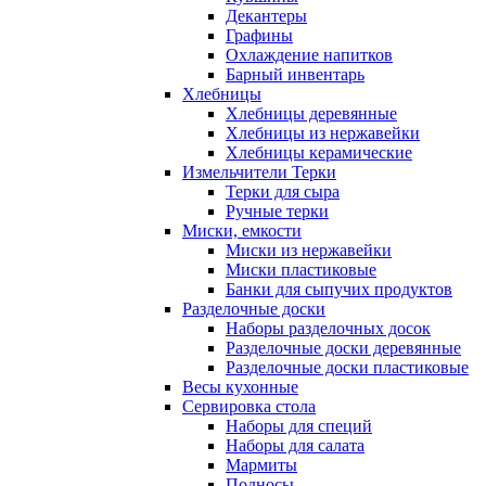
Декантеры
Графины
Охлаждение напитков
Барный инвентарь
Хлебницы
Хлебницы деревянные
Хлебницы из нержавейки
Хлебницы керамические
Измельчители Терки
Терки для сыра
Ручные терки
Миски, емкости
Миски из нержавейки
Миски пластиковые
Банки для сыпучих продуктов
Разделочные доски
Наборы разделочных досок
Разделочные доски деревянные
Разделочные доски пластиковые
Весы кухонные
Сервировка стола
Наборы для специй
Наборы для салата
Мармиты
Подносы