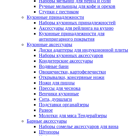
Наборы мельниц для перца и соли
Ручные мельницы для кофе и орехов
Ступки с пестиком
Кухонные принадлежности
Наборы кухонных принадлежностей
Аксессуары для рейлинга на кухню
Кухонные принадлежности для
антипригарного покрытия
Кухонные аксессуары
Диски адаптеры для индукционной плиты
Наборы кухонных аксессуаров
Кондитерские аксессуары
Водяные бани
Овощечистки, картофелечистки
Открывалки, консервные ножи
Ножи для пиццы
Прессы для чеснока
Венчики кухонные
Сита, дуршлаги
Подставки органайзеры
Разное
Молотки для мяса Тендерайзеры
Барные аксессуары
Наборы сомелье аксессуаров для вина
Штопоры