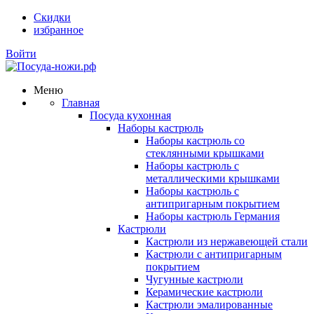
Скидки
избранное
Войти
Меню
Главная
Посуда кухонная
Наборы кастрюль
Наборы кастрюль со
стеклянными крышками
Наборы кастрюль с
металлическими крышками
Наборы кастрюль с
антипригарным покрытием
Наборы кастрюль Германия
Кастрюли
Кастрюли из нержавеющей стали
Кастрюли с антипригарным
покрытием
Чугунные кастрюли
Керамические кастрюли
Кастрюли эмалированные