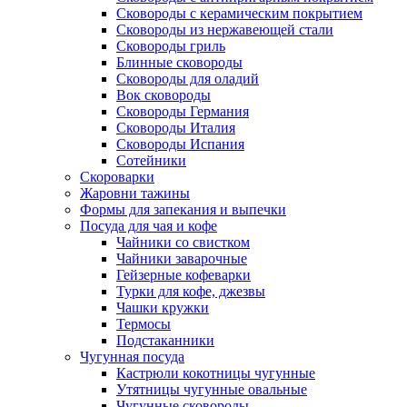
Сковороды с керамическим покрытием
Сковороды из нержавеющей стали
Сковороды гриль
Блинные сковороды
Сковороды для оладий
Вок сковороды
Сковороды Германия
Сковороды Италия
Сковороды Испания
Сотейники
Скороварки
Жаровни тажины
Формы для запекания и выпечки
Посуда для чая и кофе
Чайники со свистком
Чайники заварочные
Гейзерные кофеварки
Турки для кофе, джезвы
Чашки кружки
Термосы
Подстаканники
Чугунная посуда
Кастрюли кокотницы чугунные
Утятницы чугунные овальные
Чугунные сковороды