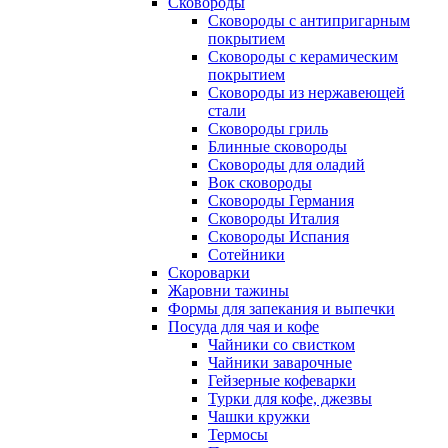
Сковороды
Сковороды с антипригарным
покрытием
Сковороды с керамическим
покрытием
Сковороды из нержавеющей
стали
Сковороды гриль
Блинные сковороды
Сковороды для оладий
Вок сковороды
Сковороды Германия
Сковороды Италия
Сковороды Испания
Сотейники
Скороварки
Жаровни тажины
Формы для запекания и выпечки
Посуда для чая и кофе
Чайники со свистком
Чайники заварочные
Гейзерные кофеварки
Турки для кофе, джезвы
Чашки кружки
Термосы