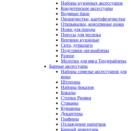
Наборы кухонных аксессуаров
Кондитерские аксессуары
Водяные бани
Овощечистки, картофелечистки
Открывалки, консервные ножи
Ножи для пиццы
Прессы для чеснока
Венчики кухонные
Сита, дуршлаги
Подставки органайзеры
Разное
Молотки для мяса Тендерайзеры
Барные аксессуары
Наборы сомелье аксессуаров для
вина
Штопоры
Наборы бокалов
Бокалы
Стопки Рюмки
Стаканы
Кувшины
Декантеры
Графины
Охлаждение напитков
Барный инвентарь