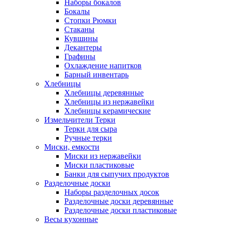
Наборы бокалов
Бокалы
Стопки Рюмки
Стаканы
Кувшины
Декантеры
Графины
Охлаждение напитков
Барный инвентарь
Хлебницы
Хлебницы деревянные
Хлебницы из нержавейки
Хлебницы керамические
Измельчители Терки
Терки для сыра
Ручные терки
Миски, емкости
Миски из нержавейки
Миски пластиковые
Банки для сыпучих продуктов
Разделочные доски
Наборы разделочных досок
Разделочные доски деревянные
Разделочные доски пластиковые
Весы кухонные