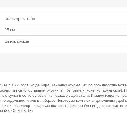
сталь прокатная
25 см.
швейцарские
тсчет с 1884 года, когда Карл Эльзенер открыл цех по производству нож
 разных типов (спортивные, охотничьи, бытовые и, конечно, армейские)
ные ручки и острые лезвия из нержавеющей стали. Каждое изделие прох
 по отдельности или в наборах. Некоторые комплекты дополнены удобн
я пищи, например, поварские ножницы, приспособления для заточки, што
я (X50 Cr Mo V 15);