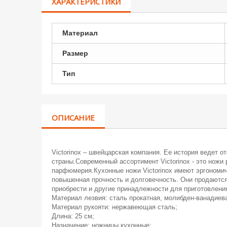
ХАРАКТЕРИСТИКИ
Материал
Размер
Тип
ОПИСАНИЕ
Victorinox – швейцарская компания. Ее история ведет о
страны.Современный ассортимент Victorinox - это ножи
парфюмерия.Кухонные ножи Victorinox имеют эргономич
повышенная прочность и долговечность. Они продаются
приобрести и другие принадлежности для приготовлени
Материал лезвия: сталь прокатная, молибден-ванадиева
Материал рукояти: нержавеющая сталь;
Длина: 25 см;
Назначение: ножницы кухонные;