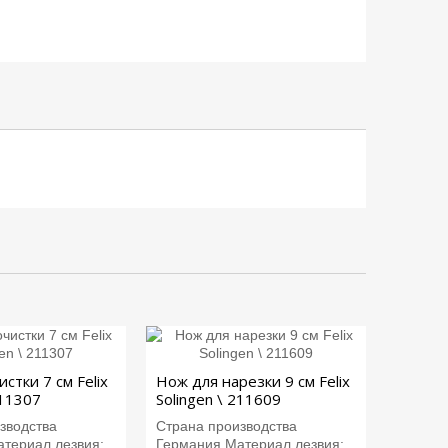
стки 7 см Felix
Нож для нарезки 9 см Felix
211307
Solingen \ 211609
зводства
Страна производства
териал лезвия:...
Германия.Материал лезвия:...