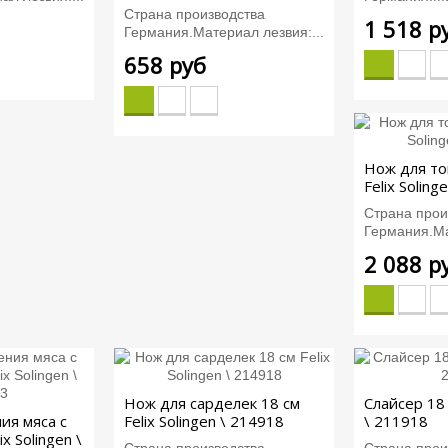
Страна производства
1 518 р
Германия.Материал лезвия:...
658 руб
Нож для то
Felix Soling
Страна прои
Германия.Ма
2 088 р
Нож для сарделек 18 см
Слайсер 18 
ия мяса с
Felix Solingen \ 214918
\ 211918
ix Solingen \
Страна производства
Страна прои