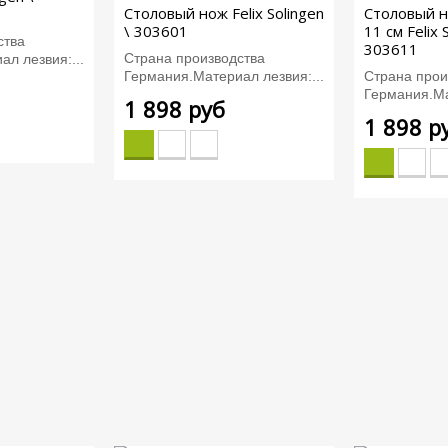
Столовый нож Felix Solingen
Столовый н
\ 303601
11 см Felix 
ства
303611
Страна производства
л лезвия:...
Германия.Материал лезвия:...
Страна прои
Германия.Ма
1 898 руб
1 898 р