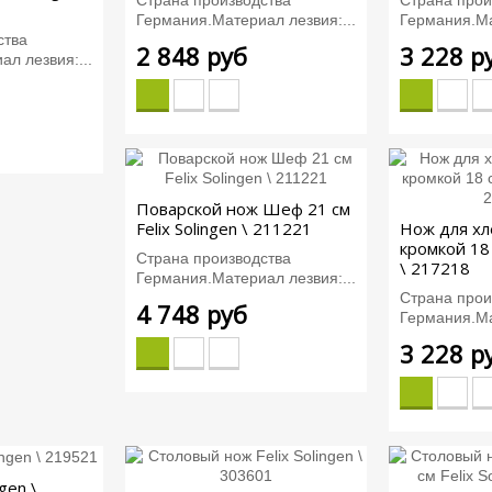
Германия.Материал лезвия:...
Германия.Ма
ства
2 848 руб
3 228 р
л лезвия:...
Поварской нож Шеф 21 см
Felix Solingen \ 211221
Нож для хл
кромкой 18 
Страна производства
\ 217218
Германия.Материал лезвия:...
Страна прои
4 748 руб
Германия.Ма
3 228 р
gen \