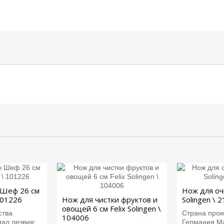
 Шеф 26 см
Нож для очи
 101226
Нож для чистки фруктов и
Solingen \ 
овощей 6 см Felix Solingen \
ства
Страна прои
104006
л лезвия:...
Германия.Ма