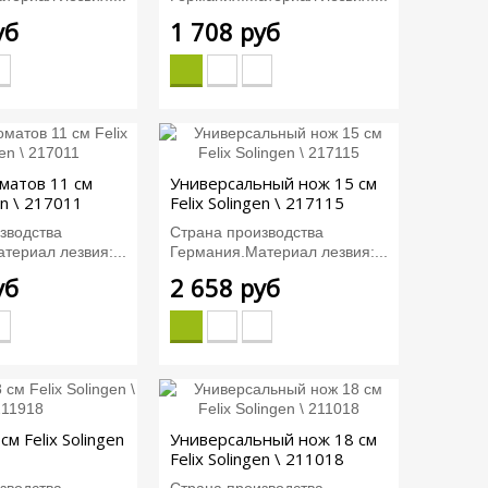
уб
1 708 руб
матов 11 см
Универсальный нож 15 см
en \ 217011
Felix Solingen \ 217115
зводства
Страна производства
териал лезвия:...
Германия.Материал лезвия:...
уб
2 658 руб
см Felix Solingen
Универсальный нож 18 см
Felix Solingen \ 211018
зводства
Страна производства