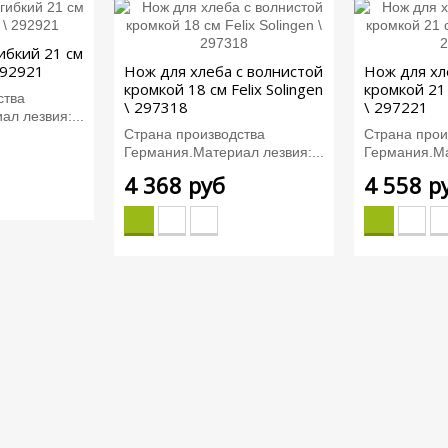
ибкий 21 см
 292921
Нож для хлеба с волнистой
Нож для хл
кромкой 18 см Felix Solingen
кромкой 21 
ства
\ 297318
\ 297221
л лезвия:...
Страна производства
Страна прои
Германия.Материал лезвия:...
Германия.Ма
4 368 руб
4 558 р