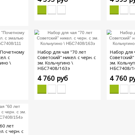
"Почетному
Набор для чая "70 лет
Набор для 
ел. с
Советский" никел. с черн. с
Советский" 
ино \
эм. Кольчугино \
эм. Кольчуг
НБС7408/163э
НБС7408/1
4 760 руб
4 760 р
60 лет
. с черн. с