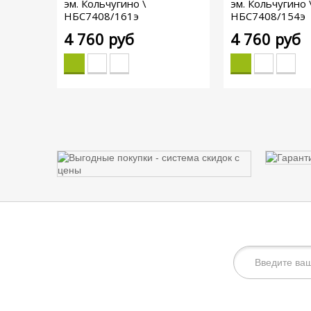
эм. Кольчугино \
эм. Кольчугино 
НБС7408/161э
НБС7408/154э
4 760 руб
4 760 руб