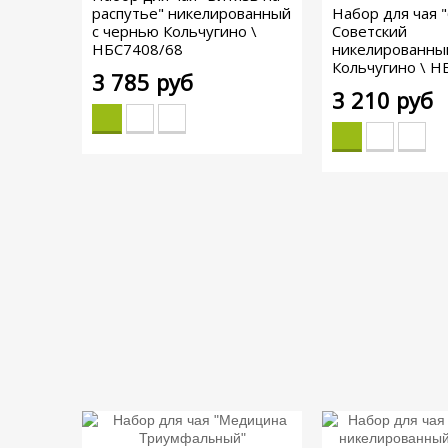
распутье" никелированный
Набор для чая "
с чернью Кольчугино \
Советский
НБС7408/68
никелированны
Кольчугино \ Н
3 785 руб
3 210 руб