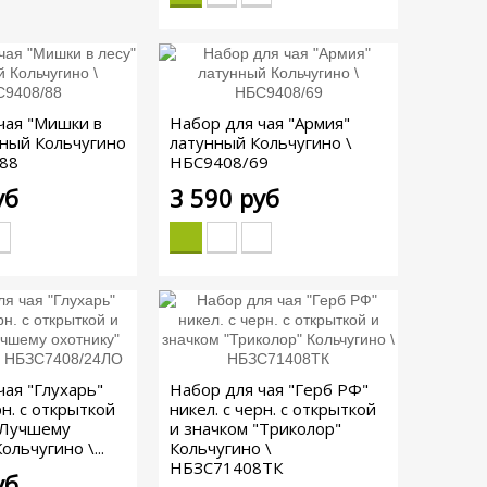
чая "Мишки в
Набор для чая "Армия"
нный Кольчугино
латунный Кольчугино \
/88
НБС9408/69
уб
3 590 руб
чая "Глухарь"
Набор для чая "Герб РФ"
рн. с открыткой
никел. с черн. с открыткой
"Лучшему
и значком "Триколор"
ольчугино \...
Кольчугино \
НБЗС71408ТК
уб