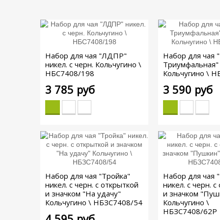
Набор для чая "ЛДПР"
Набор для чая 
никел. с черн. Кольчугино \
Триумфальная"
НБС7408/198
Кольчугино \ Н
3 785 руб
3 590 руб
Набор для чая "Тройка"
Набор для чая 
никел. с черн. с открыткой
никел. с черн. 
и значком "На удачу"
и значком "Пуш
Кольчугино \ НБЗС7408/54
Кольчугино \
НБЗС7408/62Р
4 595 руб