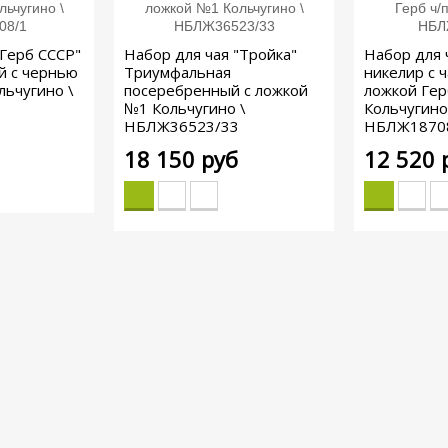
"Герб СССР"
Набор для чая "Тройка"
Набор для 
й с чернью
Триумфальная
никелир с ча
льчугино \
посеребренный с ложкой
ложкой Гер
№1 Кольчугино \
Кольчугино
НБЛЖ36523/33
НБЛЖ1870
18 150 руб
12 520 