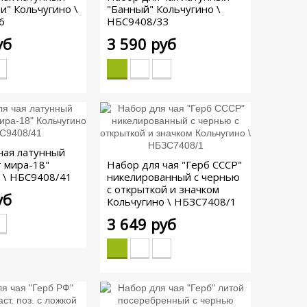
и" Кольчугино \
"Банный" Кольчугино \
6
НБС9408/33
уб
3 590 руб
чая латунный
 мира-18"
Набор для чая "Герб СССР"
 \ НБС9408/41
никелированный с чернью
с открыткой и значком
уб
Кольчугино \ НБЗС7408/1
3 649 руб