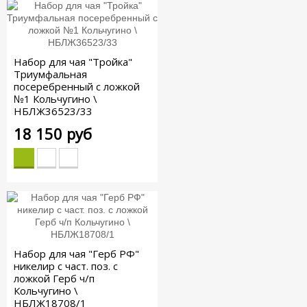
Набор для чая "Тройка"
Триумфальная
посеребренный с ложкой
№1 Кольчугино \
НБЛЖ36523/33
18 150 руб
Набор для чая "Герб РФ"
никелир с част. поз. с
ложкой Герб ч/п
Кольчугино \
НБЛЖ18708/1