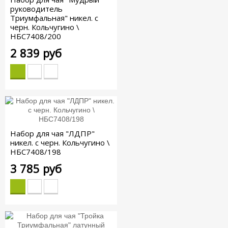
руководитель
Триумфальная" никел. с
черн. Кольчугино \
НБС7408/200
2 839 руб
Набор для чая "ЛДПР"
никел. с черн. Кольчугино \
НБС7408/198
3 785 руб