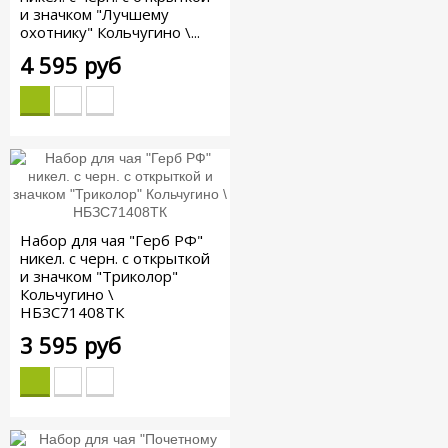
и значком "Лучшему
охотнику" Кольчугино \...
4 595 руб
Набор для чая "Герб РФ"
никел. с черн. с открыткой
и значком "Триколор"
Кольчугино \
НБЗС71408ТК
3 595 руб