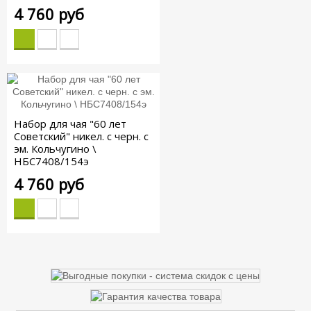
4 760 руб
Набор для чая "60 лет
Советский" никел. с черн. с
эм. Кольчугино \
НБС7408/154э
4 760 руб