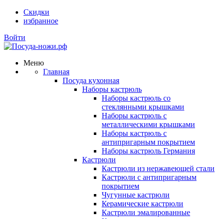
Скидки
избранное
Войти
Меню
Главная
Посуда кухонная
Наборы кастрюль
Наборы кастрюль со
стеклянными крышками
Наборы кастрюль с
металлическими крышками
Наборы кастрюль с
антипригарным покрытием
Наборы кастрюль Германия
Кастрюли
Кастрюли из нержавеющей стали
Кастрюли с антипригарным
покрытием
Чугунные кастрюли
Керамические кастрюли
Кастрюли эмалированные