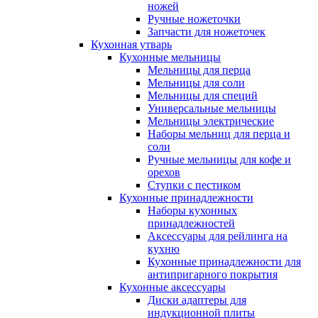
ножей
Ручные ножеточки
Запчасти для ножеточек
Кухонная утварь
Кухонные мельницы
Мельницы для перца
Мельницы для соли
Мельницы для специй
Универсальные мельницы
Мельницы электрические
Наборы мельниц для перца и
соли
Ручные мельницы для кофе и
орехов
Ступки с пестиком
Кухонные принадлежности
Наборы кухонных
принадлежностей
Аксессуары для рейлинга на
кухню
Кухонные принадлежности для
антипригарного покрытия
Кухонные аксессуары
Диски адаптеры для
индукционной плиты