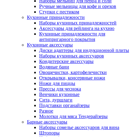
Наборы мельниц для перца и соли
Ручные мельницы для кофе и орехов
Ступки с пестиком
Кухонные принадлежности
Наборы кухонных принадлежностей
Аксессуары для рейлинга на кухню
Кухонные принадлежности для
антипригарного покрытия
Кухонные аксессуары
Диски адаптеры для индукционной плиты
Наборы кухонных аксессуаров
Кондитерские аксессуары
Водяные бани
Овощечистки, картофелечистки
Открывалки, консервные ножи
Ножи для пиццы
Прессы для чеснока
Венчики кухонные
Сита, дуршлаги
Подставки органайзеры
Разное
Молотки для мяса Тендерайзеры
Барные аксессуары
Наборы сомелье аксессуаров для вина
Штопоры