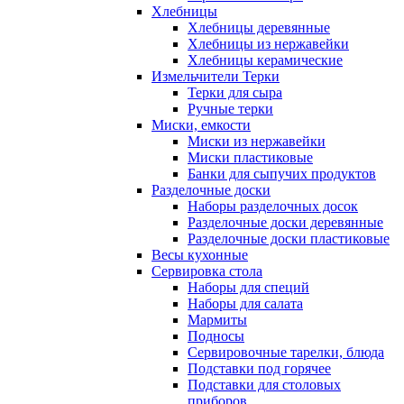
Хлебницы
Хлебницы деревянные
Хлебницы из нержавейки
Хлебницы керамические
Измельчители Терки
Терки для сыра
Ручные терки
Миски, емкости
Миски из нержавейки
Миски пластиковые
Банки для сыпучих продуктов
Разделочные доски
Наборы разделочных досок
Разделочные доски деревянные
Разделочные доски пластиковые
Весы кухонные
Сервировка стола
Наборы для специй
Наборы для салата
Мармиты
Подносы
Сервировочные тарелки, блюда
Подставки под горячее
Подставки для столовых
приборов