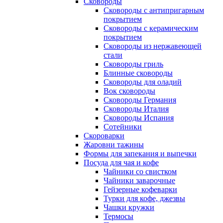
Сковороды
Сковороды с антипригарным
покрытием
Сковороды с керамическим
покрытием
Сковороды из нержавеющей
стали
Сковороды гриль
Блинные сковороды
Сковороды для оладий
Вок сковороды
Сковороды Германия
Сковороды Италия
Сковороды Испания
Сотейники
Скороварки
Жаровни тажины
Формы для запекания и выпечки
Посуда для чая и кофе
Чайники со свистком
Чайники заварочные
Гейзерные кофеварки
Турки для кофе, джезвы
Чашки кружки
Термосы