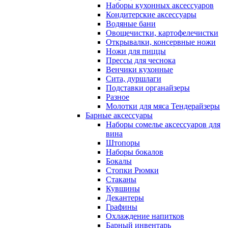
Наборы кухонных аксессуаров
Кондитерские аксессуары
Водяные бани
Овощечистки, картофелечистки
Открывалки, консервные ножи
Ножи для пиццы
Прессы для чеснока
Венчики кухонные
Сита, дуршлаги
Подставки органайзеры
Разное
Молотки для мяса Тендерайзеры
Барные аксессуары
Наборы сомелье аксессуаров для
вина
Штопоры
Наборы бокалов
Бокалы
Стопки Рюмки
Стаканы
Кувшины
Декантеры
Графины
Охлаждение напитков
Барный инвентарь