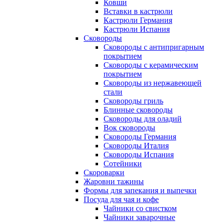
Ковши
Вставки в кастрюли
Кастрюли Германия
Кастрюли Испания
Сковороды
Сковороды с антипригарным
покрытием
Сковороды с керамическим
покрытием
Сковороды из нержавеющей
стали
Сковороды гриль
Блинные сковороды
Сковороды для оладий
Вок сковороды
Сковороды Германия
Сковороды Италия
Сковороды Испания
Сотейники
Скороварки
Жаровни тажины
Формы для запекания и выпечки
Посуда для чая и кофе
Чайники со свистком
Чайники заварочные