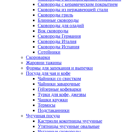
Сковороды с керамическим покрытием
Сковороды из нержавеющей стали
Сковороды гриль
Блинные сковороды
Сковороды для оладий
Вок сковороды
Сковороды Германия
Сковороды Италия
Сковороды Испания
Сотейники
Скороварки
Жаровни тажины
Формы для запекания и выпечки
Посуда для чая и кофе
Чайники со свистком
Чайники заварочные
Гейзерные кофеварки
Турки для кофе, джезвы
Чашки кружки
Термосы
Подстаканники
Чугунная посуда
Кастрюли кокотницы чугунные
Утятницы чугунные овальные
Чугунные сковороды