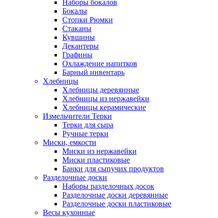
Наборы бокалов
Бокалы
Стопки Рюмки
Стаканы
Кувшины
Декантеры
Графины
Охлаждение напитков
Барный инвентарь
Хлебницы
Хлебницы деревянные
Хлебницы из нержавейки
Хлебницы керамические
Измельчители Терки
Терки для сыра
Ручные терки
Миски, емкости
Миски из нержавейки
Миски пластиковые
Банки для сыпучих продуктов
Разделочные доски
Наборы разделочных досок
Разделочные доски деревянные
Разделочные доски пластиковые
Весы кухонные