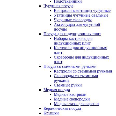
Подстаканники
Чугунная посуда
Кастрюли кокотницы чугунные
Утятницы чугунные овальные
Чугунные сковороды
Аксессуары для чугунной
посуды
Посуда для индукционных плит
Наборы кастрюль для
индукционных плит
Кастрюли для индукционных
плит
Сковороды для индукционных
плит
Посуда со съемными ручками
Кастрюли со съемными ручками
Сковороды со съемными
ручками
Съемные ручки
Медная посуда
Медные кастрюли
Медные сковородки
Медные тазы для варенья
Керамическая посуда
Крышки