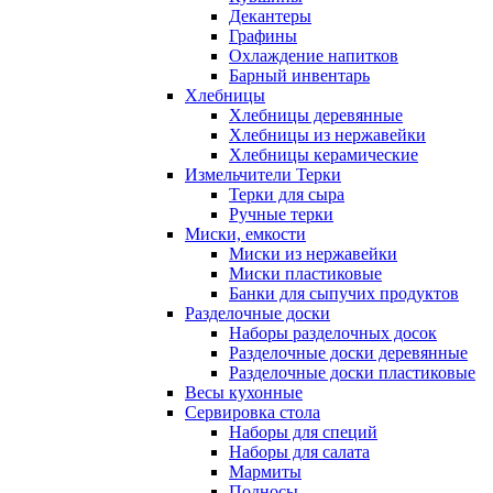
Декантеры
Графины
Охлаждение напитков
Барный инвентарь
Хлебницы
Хлебницы деревянные
Хлебницы из нержавейки
Хлебницы керамические
Измельчители Терки
Терки для сыра
Ручные терки
Миски, емкости
Миски из нержавейки
Миски пластиковые
Банки для сыпучих продуктов
Разделочные доски
Наборы разделочных досок
Разделочные доски деревянные
Разделочные доски пластиковые
Весы кухонные
Сервировка стола
Наборы для специй
Наборы для салата
Мармиты
Подносы