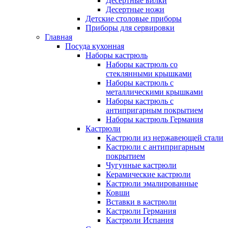
Десертные вилки
Десертные ножи
Детские столовые приборы
Приборы для сервировки
Главная
Посуда кухонная
Наборы кастрюль
Наборы кастрюль со
стеклянными крышками
Наборы кастрюль с
металлическими крышками
Наборы кастрюль с
антипригарным покрытием
Наборы кастрюль Германия
Кастрюли
Кастрюли из нержавеющей стали
Кастрюли с антипригарным
покрытием
Чугунные кастрюли
Керамические кастрюли
Кастрюли эмалированные
Ковши
Вставки в кастрюли
Кастрюли Германия
Кастрюли Испания