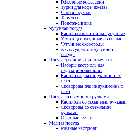
Гейзерные кофеварки
Турки для кофе, джезвы
Чашки кружки
Термосы
Подстаканники
Чугунная посуда
Кастрюли кокотницы чугунные
Утятницы чугунные овальные
Чугунные сковороды
Аксессуары для чугунной
посуды
Посуда для индукционных плит
Наборы кастрюль для
индукционных плит
Кастрюли для индукционных
плит
Сковороды для индукционных
плит
Посуда со съемными ручками
Кастрюли со съемными ручками
Сковороды со съемными
ручками
Съемные ручки
Медная посуда
Медные кастрюли