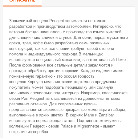
Знаменитый концерн Peugeot занимается не только
разработкой и производством автомобилей. Интересно, что
история бренда начиналась с производства измельчителей
для специй - мельничек и ступок. Для соли, перца, мускатного
ореха, трав, кофе было разработано семь различных
конструкций, так как все специи требуют своей степени
помола и индивидуального подхода.В мельницах
используется специальный механизм, запатентованный Пежо.
После формования все стальные детали закаляются и
проходят обработку против коррозии. Каждое изделие имеет
пожизненную гарантию - это особая гордость
концерна.Корпуса мельниц также тщательно продуманы:
покупатель может подобрать перцемолку или соляную
мельничку специально под интерьер. Например, классическая
серия Pari Peugeot изготавливается из древесины четырех
различных оттенков. Для современных кухонь
предназначаются акриловые прозрачные мельницы и наборы,
выполненные в ярких цветах. В сериях Mahe и Zanzibar
используется нержавеющая сталь. Подлинные жемчужины
коллекции Peugeot - серии Palace и Mignonnette - имеют
покрытие из серебра.