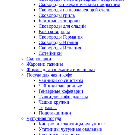
Сковороды с керамическим покрытием
Сковороды из нержавеющей стали
Сковороды гриль
Блинные сковороды
Сковороды для оладий
Вок сковороды
Сковороды Германия
Сковороды Италия
Сковороды Испания
Сотейники
Скороварки
Жаровни тажины
Формы для запекания и выпечки
Посуда для чая и кофе
Чайники со свистком
Чайники заварочные
Гейзерные кофеварки
Турки для кофе, джезвы
Чашки кружки
Термосы
Подстаканники
Чугунная посуда
Кастрюли кокотницы чугунные
Утятницы чугунные овальные
Чугунные сковороды