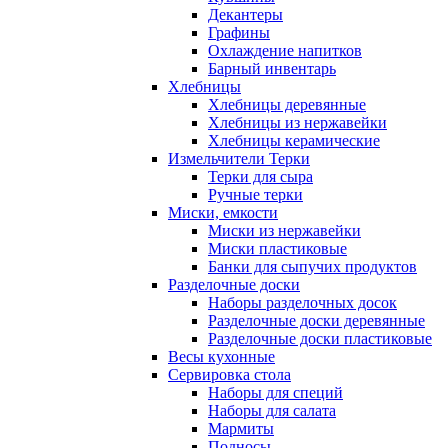
Декантеры
Графины
Охлаждение напитков
Барный инвентарь
Хлебницы
Хлебницы деревянные
Хлебницы из нержавейки
Хлебницы керамические
Измельчители Терки
Терки для сыра
Ручные терки
Миски, емкости
Миски из нержавейки
Миски пластиковые
Банки для сыпучих продуктов
Разделочные доски
Наборы разделочных досок
Разделочные доски деревянные
Разделочные доски пластиковые
Весы кухонные
Сервировка стола
Наборы для специй
Наборы для салата
Мармиты
Подносы