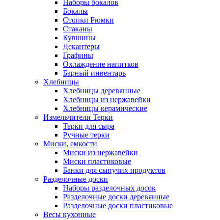
Наборы бокалов
Бокалы
Стопки Рюмки
Стаканы
Кувшины
Декантеры
Графины
Охлаждение напитков
Барный инвентарь
Хлебницы
Хлебницы деревянные
Хлебницы из нержавейки
Хлебницы керамические
Измельчители Терки
Терки для сыра
Ручные терки
Миски, емкости
Миски из нержавейки
Миски пластиковые
Банки для сыпучих продуктов
Разделочные доски
Наборы разделочных досок
Разделочные доски деревянные
Разделочные доски пластиковые
Весы кухонные