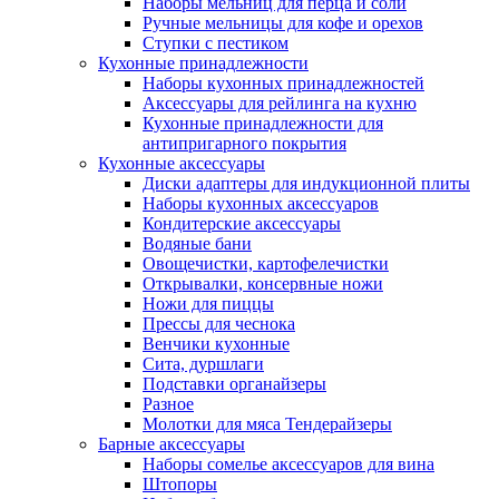
Наборы мельниц для перца и соли
Ручные мельницы для кофе и орехов
Ступки с пестиком
Кухонные принадлежности
Наборы кухонных принадлежностей
Аксессуары для рейлинга на кухню
Кухонные принадлежности для
антипригарного покрытия
Кухонные аксессуары
Диски адаптеры для индукционной плиты
Наборы кухонных аксессуаров
Кондитерские аксессуары
Водяные бани
Овощечистки, картофелечистки
Открывалки, консервные ножи
Ножи для пиццы
Прессы для чеснока
Венчики кухонные
Сита, дуршлаги
Подставки органайзеры
Разное
Молотки для мяса Тендерайзеры
Барные аксессуары
Наборы сомелье аксессуаров для вина
Штопоры