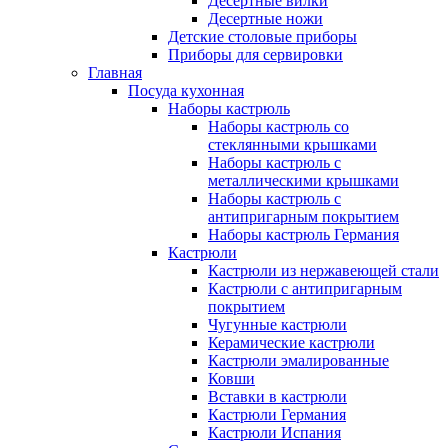
Десертные вилки
Десертные ножи
Детские столовые приборы
Приборы для сервировки
Главная
Посуда кухонная
Наборы кастрюль
Наборы кастрюль со
стеклянными крышками
Наборы кастрюль с
металлическими крышками
Наборы кастрюль с
антипригарным покрытием
Наборы кастрюль Германия
Кастрюли
Кастрюли из нержавеющей стали
Кастрюли с антипригарным
покрытием
Чугунные кастрюли
Керамические кастрюли
Кастрюли эмалированные
Ковши
Вставки в кастрюли
Кастрюли Германия
Кастрюли Испания