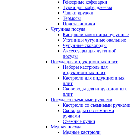
Гейзерные кофеварки
Турки для кофе, джезвы
Чашки кружки
Термосы
Подстаканники
Чугунная посуда
Кастрюли кокотницы чугунные
Утятницы чугунные овальные
Чугунные сковороды
Аксессуары для чугунной
посуды
Посуда для индукционных плит
Наборы кастрюль для
индукционных плит
Кастрюли для индукционных
плит
Сковороды для индукционных
плит
Посуда со съемными ручками
Кастрюли со съемными ручками
Сковороды со съемными
ручками
Съемные ручки
Медная посуда
Медные кастрюли