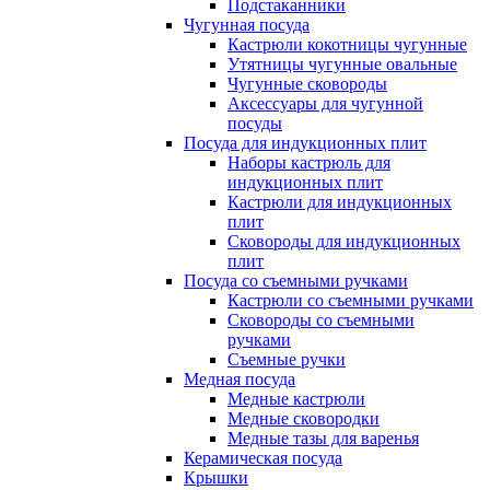
Подстаканники
Чугунная посуда
Кастрюли кокотницы чугунные
Утятницы чугунные овальные
Чугунные сковороды
Аксессуары для чугунной
посуды
Посуда для индукционных плит
Наборы кастрюль для
индукционных плит
Кастрюли для индукционных
плит
Сковороды для индукционных
плит
Посуда со съемными ручками
Кастрюли со съемными ручками
Сковороды со съемными
ручками
Съемные ручки
Медная посуда
Медные кастрюли
Медные сковородки
Медные тазы для варенья
Керамическая посуда
Крышки