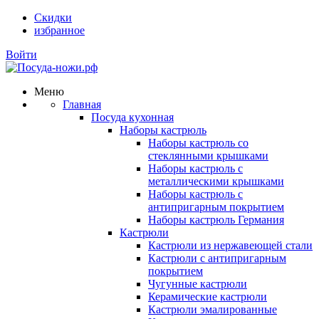
Скидки
избранное
Войти
Меню
Главная
Посуда кухонная
Наборы кастрюль
Наборы кастрюль со
стеклянными крышками
Наборы кастрюль с
металлическими крышками
Наборы кастрюль с
антипригарным покрытием
Наборы кастрюль Германия
Кастрюли
Кастрюли из нержавеющей стали
Кастрюли с антипригарным
покрытием
Чугунные кастрюли
Керамические кастрюли
Кастрюли эмалированные