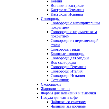
Ковши
Вставки в кастрюли
Кастрюли Германия
Кастрюли Испания
Сковороды
Сковороды с антипригарным
покрытием
Сковороды с керамическим
покрытием
Сковороды из нержавеющей
стали
Сковороды гриль
Блинные сковороды
Сковороды для оладий
Вок сковороды
Сковороды Германия
Сковороды Италия
Сковороды Испания
Сотейники
Скороварки
Жаровни тажины
Формы для запекания и выпечки
Посуда для чая и кофе
Чайники со свистком
Чайники заварочные