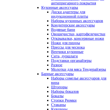
антипригарного покрытия
Кухонные аксессуары
Диски адаптеры для
индукционной плиты
Наборы кухонных аксессуаров
Кондитерские аксессуары
Водяные бани
Овощечистки, картофелечистки
Открывалки, консервные ножи
Ножи для пиццы
Прессы для чеснока
Венчики кухонные
Сита, дуршлаги
Подставки органайзеры
Разное
Молотки для мяса Тендерайзеры
Барные аксессуары
Наборы сомелье аксессуаров для
вина
Штопоры
Наборы бокалов
Бокалы
Стопки Рюмки
Стаканы
Кувшины