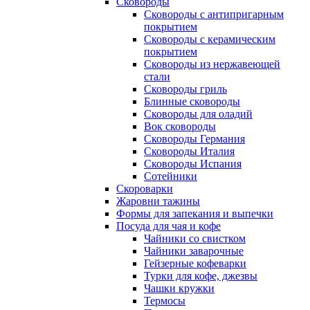
Сковороды
Сковороды с антипригарным
покрытием
Сковороды с керамическим
покрытием
Сковороды из нержавеющей
стали
Сковороды гриль
Блинные сковороды
Сковороды для оладий
Вок сковороды
Сковороды Германия
Сковороды Италия
Сковороды Испания
Сотейники
Скороварки
Жаровни тажины
Формы для запекания и выпечки
Посуда для чая и кофе
Чайники со свистком
Чайники заварочные
Гейзерные кофеварки
Турки для кофе, джезвы
Чашки кружки
Термосы