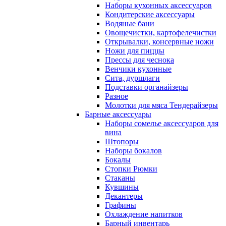
Наборы кухонных аксессуаров
Кондитерские аксессуары
Водяные бани
Овощечистки, картофелечистки
Открывалки, консервные ножи
Ножи для пиццы
Прессы для чеснока
Венчики кухонные
Сита, дуршлаги
Подставки органайзеры
Разное
Молотки для мяса Тендерайзеры
Барные аксессуары
Наборы сомелье аксессуаров для
вина
Штопоры
Наборы бокалов
Бокалы
Стопки Рюмки
Стаканы
Кувшины
Декантеры
Графины
Охлаждение напитков
Барный инвентарь