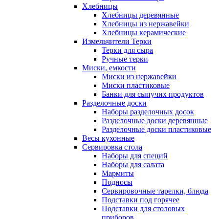
Хлебницы
Хлебницы деревянные
Хлебницы из нержавейки
Хлебницы керамические
Измельчители Терки
Терки для сыра
Ручные терки
Миски, емкости
Миски из нержавейки
Миски пластиковые
Банки для сыпучих продуктов
Разделочные доски
Наборы разделочных досок
Разделочные доски деревянные
Разделочные доски пластиковые
Весы кухонные
Сервировка стола
Наборы для специй
Наборы для салата
Мармиты
Подносы
Сервировочные тарелки, блюда
Подставки под горячее
Подставки для столовых
приборов