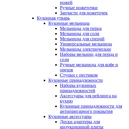
ножей
Ручные ножеточки
Запчасти для ножеточек
Кухонная утварь
Кухонные мельницы
Мельницы для перца
Мельницы для соли
Мельницы для специй
Универсальные мельницы
Мельницы электрические
Наборы мельниц для перца и
соли
Ручные мельницы для кофе и
орехов
Ступки с пестиком
Кухонные принадлежности
Наборы кухонных
принадлежностей
Аксессуары для рейлинга на
кухню
Кухонные принадлежности для
антипригарного покрытия
Кухонные аксессуары
Диски адаптеры для
индукционной плиты