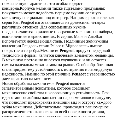
пожизненную гарантию - это особая гордость
концерна.Корпуса мельниц также тщательно продуманы:
покупатель может подобрать перцемолку или соляную
мельничку специально под интерьер. Например, классическая
серия Pari Peugeot изготавливается из древесины четырех
различных оттенков. Для современных кухонь
предназначаются акриловые прозрачные мельницы и наборы,
выполненные в ярких цветах. В сериях Mahe и Zanzibar
используется нержавеющая сталь. Подлинные жемчужины
коллекции Peugeot - серии Palace и Mignonnette - имеют
покрытие из серебра.Механизм
Peugeot
, продукт передовой
технологии фирмы, является ключевым элементом мельницы.
В механизм постоянно вносятся улучшения, и он остается
самым надежным механизмом на рынке. Особо обработанная
сталь придает ему устойчивость к истиранию и легендарную
надежность. Именно по этой причине
Peugeot
с уверенностью
дает гарантию на механизм.
Новая обработка механизмов Peugeot является
запатентованным покрытием, которое соединяет
механические свойства и коррозионную устойчивость. Речь
идет о многослойном напылении паров металлов в вакууме,
что позволяет предохранять внешний вид и остроту каждого
зубца механизма. Действительно, происходит равномерное
распределение тонкого слоя по всей поверхности детали,
гарантирующее оптимальную защиту и исключительную