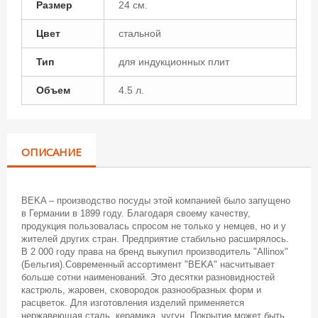
Размер
24 см.
Цвет
стальной
Тип
для индукционных плит
Объем
4.5 л.
ОПИСАНИЕ
BEKA – производство посуды этой компанией было запущено
в Германии в 1899 году. Благодаря своему качеству,
продукция пользовалась спросом не только у немцев, но и у
жителей других стран. Предприятие стабильно расширялось.
В 2 000 году права на бренд выкупил производитель "Allinox"
(Бельгия).Современный ассортимент "BEKA" насчитывает
больше сотни наименований. Это десятки разновидностей
кастрюль, жаровен, сковородок разнообразных форм и
расцветок. Для изготовления изделий применяется
нержавеющая сталь, керамика, чугун. Покрытие может быть