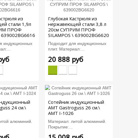
астрюля из
Глубокая Кастрюля из
ей стали 1,9л
нержавеющей стали 3,8 л
РИМ ПРОФ
20см СУПРИМ ПРОФ
\ 639002BG6616
SILAMPOS \ 639002BG6620
я индукционных
Подходит для индукционных
ал:...
плит. Материал:...
руб
20 888 руб
индукционный
Сотейник индукционный
guss 24 см.\
AMT Gastroguss 26 см.\
AMT I-1026
итой алюминий.
Материал: литой алюминий.
Покрытие:...
руб
15 008 руб