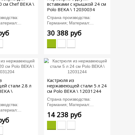
 см Chef BEKA \
вставками с крышкой 24 см
Polo BEKA \ 12030034
зводства:
Страна производства:
атериал:...
Германия; Материал:...
руб
30 388 руб
з
Кастрюля из
й стали 2.8 л
нержавеющей стали 5 л 24
BEKA \
см Polo BEKA \ 12031244
Страна производства:
зводства:
Германия; Материал:...
атериал:...
14 238 руб
руб