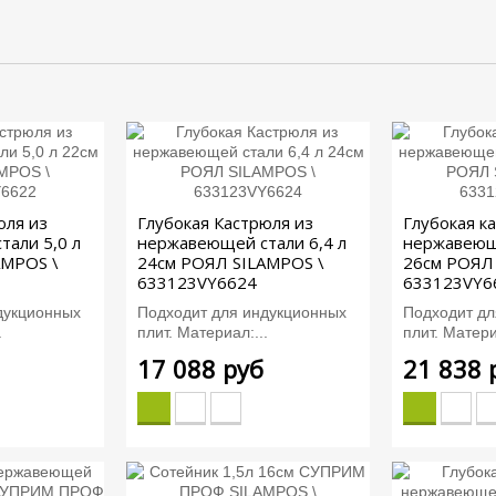
юля из
Глубокая Кастрюля из
Глубокая к
али 5,0 л
нержавеющей стали 6,4 л
нержавеюще
AMPOS \
24см РОЯЛ SILAMPOS \
26см РОЯЛ
633123VY6624
633123VY6
дукционных
Подходит для индукционных
Подходит дл
.
плит. Материал:...
плит. Матери
17 088 руб
21 838 