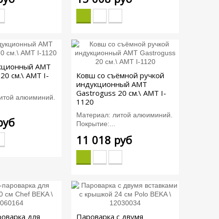
кционный AMT
20 см.\ AMT I-
Ковш со съёмной ручкой
индукционный AMT
Gastroguss 20 см.\ AMT I-
итой алюиминий.
1120
Материал: литой алюиминий.
руб
Покрытие:...
11 018 руб
роварка для
Пароварка с двумя