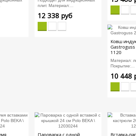
.
плит. Материал:...
12 338 руб
Ковш инду
Gastroguss 
1120
Материал: л
Покрытие:...
10 448 
умя
Пароварка с одной
Вставка-па