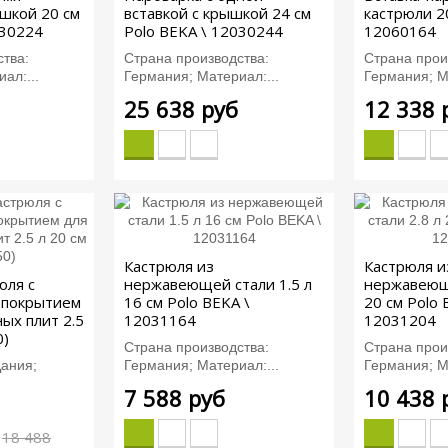
ышкой 20 см
вставкой с крышкой 24 см
кастрюли 20
030224
Polo BEKA \ 12030244
12060164
тва:
Страна производства:
Страна прои
ал:...
Германия; Материал:...
Германия; М
25 638 руб
12 338 
Кастрюля из
Кастрюля и
юля с
нержавеющей стали 1.5 л
нержавеюще
 покрытием
16 см Polo BEKA \
20 см Polo 
ых плит 2.5
12031164
12031204
0)
Страна производства:
Страна прои
Дания;
Германия; Материал:...
Германия; М
7 588 руб
10 438 
18 488