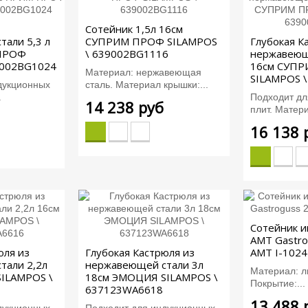
Сотейник 1,5л 16см
али 5,3 л
СУПРИМ ПРОФ SILAMPOS
Глубокая К
ПРОФ
\ 639002BG1116
нержавеющ
9002BG1024
16см СУП
Материал: нержавеющая
SILAMPOS 
дукционных
сталь. Материал крышки:...
.
Подходит дл
14 238 руб
плит. Матери
16 138 
Сотейник 
AMT Gastro
юля из
Глубокая Кастрюля из
AMT I-1024
тали 2,2л
нержавеющей стали 3л
Материал: л
ILAMPOS \
18см ЭМОЦИЯ SILAMPOS \
Покрытие:...
637123WA6618
13 488 
дукционных
Подходит для индукционных