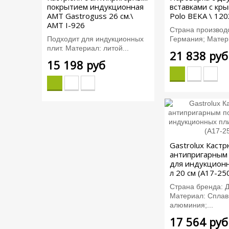
покрытием индукционная
вставками с кр
AMT Gastroguss 26 см.\
Polo BEKA \ 12
AMT I-926
Страна производс
Подходит для индукционных
Германия; Матери
плит. Материал: литой...
21 838 руб
15 198 руб
Gastrolux Кастр
антипригарным
для индукционн
л 20 см (A17-25
Страна бренда: 
Материал: Сплав
алюминия;...
17 564 руб