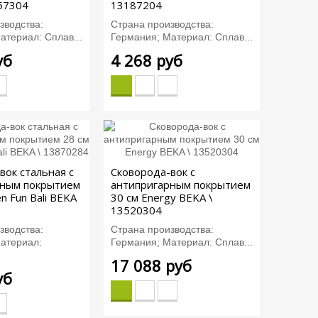
57304
13187204
зводства:
Страна производства:
атериал: Сплав...
Германия; Материал: Сплав...
уб
4 268 руб
вок стальная с
Сковорода-вок с
рным покрытием
антипригарным покрытием
en Fun Bali BEKA
30 см Energy BEKA \
13520304
зводства:
Страна производства:
атериал:
Германия; Материал: Сплав...
17 088 руб
уб