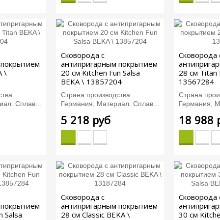
Сковорода с
Сковорода 
 покрытием
антипригарным покрытием
антиприга
 \
20 см Kitchen Fun Salsa
28 см Titan
BEKA \ 13857204
13567284
тва:
Страна производства:
Страна прои
ал: Сплав...
Германия; Материал: Сплав...
Германия; М
5 218 руб
18 988 
Сковорода с
Сковорода 
 покрытием
антипригарным покрытием
антиприга
n Salsa
28 см Classic BEKA \
30 см Kitche