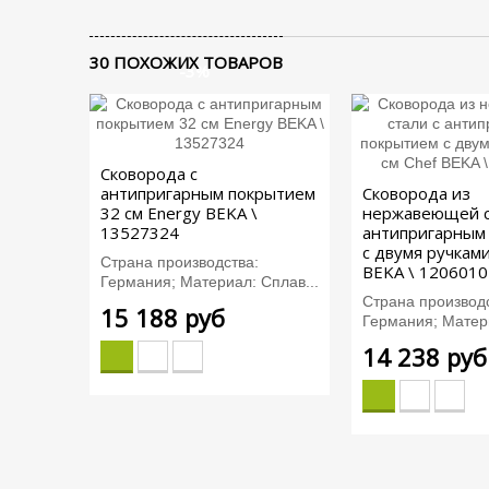
30 ПОХОЖИХ ТОВАРОВ
-3%
Сковорода с
антипригарным покрытием
Сковорода из
32 см Energy BEKA \
нержавеющей с
13527324
антипригарным
с двумя ручками
Страна производства:
BEKA \ 1206010
Германия; Материал: Сплав...
Страна производс
15 188 руб
Германия; Матери
14 238 руб