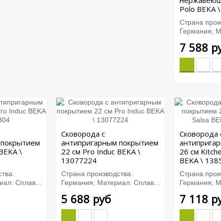
нержавеющ
Polo BEKA 
Страна прои
Германия; М
7 588 р
Сковорода с
Сковорода 
 покрытием
антипригарным покрытием
антиприга
 BEKA \
22 см Pro Induc BEKA \
26 см Kitche
13077224
BEKA \ 138
тва:
Страна производства:
Страна прои
ал: Сплав...
Германия; Материал: Сплав...
Германия; М
5 688 руб
7 118 р