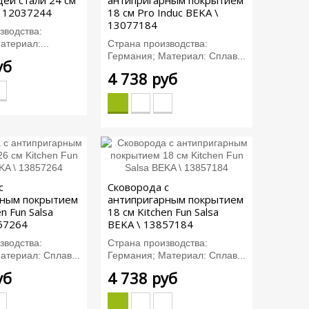
ей стали 24 см
антипригарным покрытием
\ 12037244
18 см Pro Induc BEKA \
13077184
зводства:
атериал:...
Страна производства:
Германия; Материал: Сплав...
уб
4 738 руб
с
Сковорода с
рным покрытием
антипригарным покрытием
n Fun Salsa
18 см Kitchen Fun Salsa
57264
BEKA \ 13857184
зводства:
Страна производства:
атериал: Сплав...
Германия; Материал: Сплав...
уб
4 738 руб