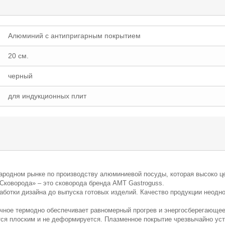
Алюминий с антипригарным покрытием
20 см.
черный
для индукционных плит
родном рынке по производству алюминиевой посуды, которая высоко це
Сковорода» – это сковорода бренда АМТ Gastroguss.
работки дизайна до выпуска готовых изделий. Качество продукции неод
чное термодно обеспечивает равномерный прогрев и энергосберегающее 
тся плоским и не деформируется. Плазменное покрытие чрезвычайно ус