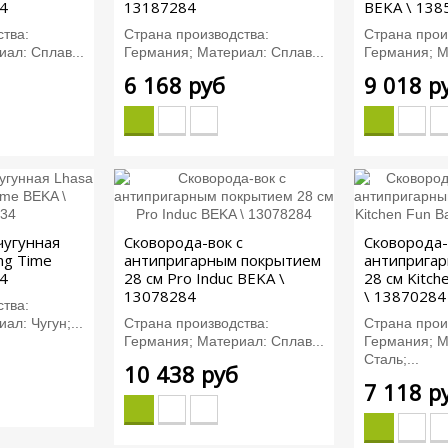
4
13187284
BEKA \ 138
тва:
Страна производства:
Страна прои
ал: Сплав...
Германия; Материал: Сплав...
Германия; М
6 168 руб
9 018 р
чугунная
Сковорода-вок с
Сковорода-
ing Time
антипригарным покрытием
антиприга
4
28 см Pro Induc BEKA \
28 см Kitch
13078284
\ 13870284
тва:
ал: Чугун;...
Страна производства:
Страна прои
Германия; Материал: Сплав...
Германия; М
Сталь;...
10 438 руб
7 118 р