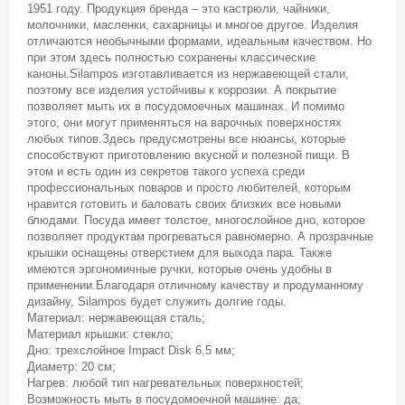
1951 году. Продукция бренда – это кастрюли, чайники,
молочники, масленки, сахарницы и многое другое. Изделия
отличаются необычными формами, идеальным качеством. Но
при этом здесь полностью сохранены классические
каноны.Silampos изготавливается из нержавеющей стали,
поэтому все изделия устойчивы к коррозии. А покрытие
позволяет мыть их в посудомоечных машинах. И помимо
этого, они могут применяться на варочных поверхностях
любых типов.Здесь предусмотрены все нюансы, которые
способствуют приготовлению вкусной и полезной пищи. В
этом и есть один из секретов такого успеха среди
профессиональных поваров и просто любителей, которым
нравится готовить и баловать своих близких все новыми
блюдами. Посуда имеет толстое, многослойное дно, которое
позволяет продуктам прогреваться равномерно. А прозрачные
крышки оснащены отверстием для выхода пара. Также
имеются эргономичные ручки, которые очень удобны в
применении.Благодаря отличному качеству и продуманному
дизайну, Silampos будет служить долгие годы.
Материал: нержавеющая сталь;
Материал крышки: стекло;
Дно: трехслойное Impact Disk 6,5 мм;
Диаметр: 20 см;
Нагрев: любой тип нагревательных поверхностей;
Возможность мыть в посудомоечной машине: да;