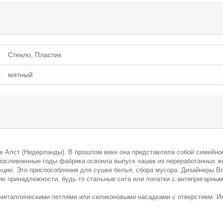
Стекло, Пластик
мятный
оде Алст (Нидерланды). В прошлом веке она представляла собой семейно
 послевоенные годы фабрика освоила выпуск чашек из переработанных ж
кции. Это приспособления для сушки белья, сбора мусора. Дизайнеры Br
кие принадлежности, будь то стальные сита или лопатки с антипригарны
металлическими петлями или силиконовыми насадками с отверстием. Их