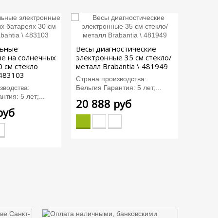
Весы к
льные
Весы диагностические
12264
е на солнечных
электронные 35 см стекло/
Страна 
0 см стекло
металл Brabantia \ 481949
Материа
 483103
Страна производства:
11 3
зводства:
Бельгия Гарантия: 5 лет;...
нтия: 5 лет;...
20 888 руб
руб