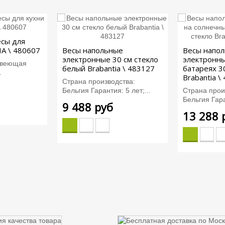
есы для
A \ 480607
Весы напольные
Весы напо
электронные 30 см стекло
электронны
авеющая
белый Brabantia \ 483127
батареях 3
.
Brabantia \
Страна производства:
Бельгия Гарантия: 5 лет;...
Страна прои
Бельгия Гара
9 488 руб
13 288 