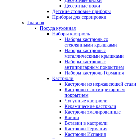
Десертные вилки
Десертные ножи
Детские столовые приборы
Приборы для сервировки
Главная
Посуда кухонная
Наборы кастрюль
Наборы кастрюль со
стеклянными крышками
Наборы кастрюль с
металлическими крышками
Наборы кастрюль с
антипригарным покрытием
Наборы кастрюль Германия
Кастрюли
Кастрюли из нержавеющей стали
Кастрюли с антипригарным
покрытием
Чугунные кастрюли
Керамические кастрюли
Кастрюли эмалированные
Ковши
Вставки в кастрюли
Кастрюли Германия
Кастрюли Испания