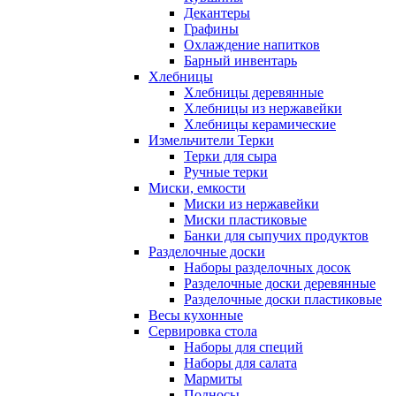
Декантеры
Графины
Охлаждение напитков
Барный инвентарь
Хлебницы
Хлебницы деревянные
Хлебницы из нержавейки
Хлебницы керамические
Измельчители Терки
Терки для сыра
Ручные терки
Миски, емкости
Миски из нержавейки
Миски пластиковые
Банки для сыпучих продуктов
Разделочные доски
Наборы разделочных досок
Разделочные доски деревянные
Разделочные доски пластиковые
Весы кухонные
Сервировка стола
Наборы для специй
Наборы для салата
Мармиты
Подносы