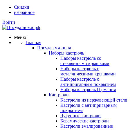
Скидки
избранное
Войти
Меню
Главная
Посуда кухонная
Наборы кастрюль
Наборы кастрюль со
стеклянными крышками
Наборы кастрюль с
металлическими крышками
Наборы кастрюль с
антипригарным покрытием
Наборы кастрюль Германия
Кастрюли
Кастрюли из нержавеющей стали
Кастрюли с антипригарным
покрытием
Чугунные кастрюли
Керамические кастрюли
Кастрюли эмалированные