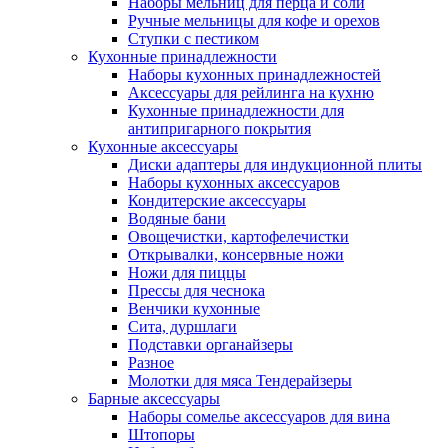
Наборы мельниц для перца и соли
Ручные мельницы для кофе и орехов
Ступки с пестиком
Кухонные принадлежности
Наборы кухонных принадлежностей
Аксессуары для рейлинга на кухню
Кухонные принадлежности для
антипригарного покрытия
Кухонные аксессуары
Диски адаптеры для индукционной плиты
Наборы кухонных аксессуаров
Кондитерские аксессуары
Водяные бани
Овощечистки, картофелечистки
Открывалки, консервные ножи
Ножи для пиццы
Прессы для чеснока
Венчики кухонные
Сита, дуршлаги
Подставки органайзеры
Разное
Молотки для мяса Тендерайзеры
Барные аксессуары
Наборы сомелье аксессуаров для вина
Штопоры