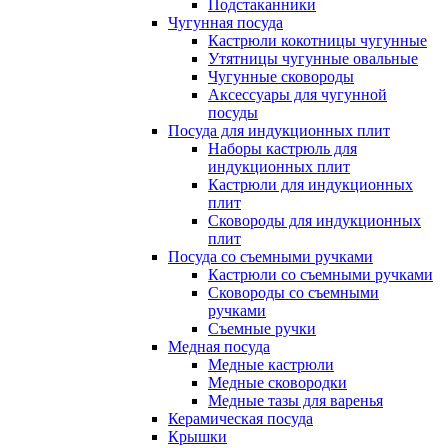
Подстаканники
Чугунная посуда
Кастрюли кокотницы чугунные
Утятницы чугунные овальные
Чугунные сковороды
Аксессуары для чугунной
посуды
Посуда для индукционных плит
Наборы кастрюль для
индукционных плит
Кастрюли для индукционных
плит
Сковороды для индукционных
плит
Посуда со съемными ручками
Кастрюли со съемными ручками
Сковороды со съемными
ручками
Съемные ручки
Медная посуда
Медные кастрюли
Медные сковородки
Медные тазы для варенья
Керамическая посуда
Крышки