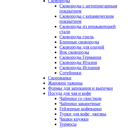
Сковороды
Сковороды с антипригарным
покрытием
Сковороды с керамическим
покрытием
Сковороды из нержавеющей
стали
Сковороды гриль
Блинные сковороды
Сковороды для оладий
Вок сковороды
Сковороды Германия
Сковороды Италия
Сковороды Испания
Сотейники
Скороварки
Жаровни тажины
Формы для запекания и выпечки
Посуда для чая и кофе
Чайники со свистком
Чайники заварочные
Гейзерные кофеварки
Турки для кофе, джезвы
Чашки кружки
Термосы