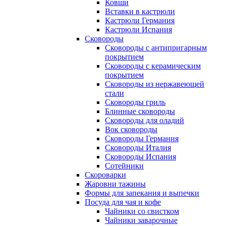
Ковши
Вставки в кастрюли
Кастрюли Германия
Кастрюли Испания
Сковороды
Сковороды с антипригарным
покрытием
Сковороды с керамическим
покрытием
Сковороды из нержавеющей
стали
Сковороды гриль
Блинные сковороды
Сковороды для оладий
Вок сковороды
Сковороды Германия
Сковороды Италия
Сковороды Испания
Сотейники
Скороварки
Жаровни тажины
Формы для запекания и выпечки
Посуда для чая и кофе
Чайники со свистком
Чайники заварочные