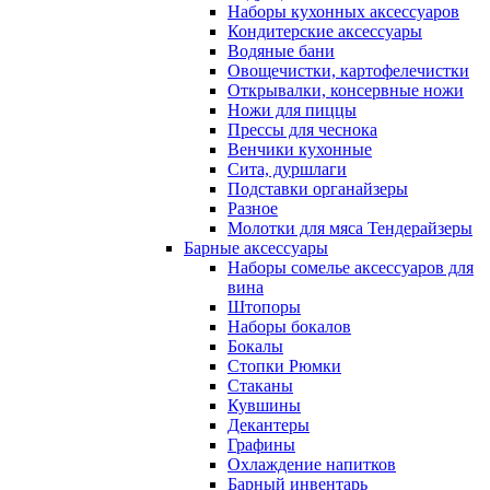
Наборы кухонных аксессуаров
Кондитерские аксессуары
Водяные бани
Овощечистки, картофелечистки
Открывалки, консервные ножи
Ножи для пиццы
Прессы для чеснока
Венчики кухонные
Сита, дуршлаги
Подставки органайзеры
Разное
Молотки для мяса Тендерайзеры
Барные аксессуары
Наборы сомелье аксессуаров для
вина
Штопоры
Наборы бокалов
Бокалы
Стопки Рюмки
Стаканы
Кувшины
Декантеры
Графины
Охлаждение напитков
Барный инвентарь