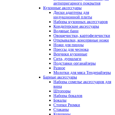
антипригарного покрытия
Кухонные аксессуары
Диски адаптеры для
индукционной плиты
Наборы кухонных аксессуаров
Кондитерские аксессуары
Водяные бани
Овощечистки, картофелечистки
Открывалки, консервные ножи
Ножи для пиццы
Прессы для чеснока
Венчики кухонные
Сита, дуршлаги
Подставки органайзеры
Разное
Молотки для мяса Тендерайзеры
Барные аксессуары
Наборы сомелье аксессуаров для
вина
Штопоры
Наборы бокалов
Бокалы
Стопки Рюмки
Стаканы
Кувшины