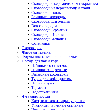
Сковороды с керамическим покрытием
Сковороды из нержавеющей стали
Сковороды гриль
Блинные сковороды
Сковороды для оладий
Вок сковороды
Сковороды Германия
Сковороды Италия
Сковороды Испания
Сотейники
Скороварки
Жаровни тажины
Формы для запекания и выпечки
Посуда для чая и кофе
Чайники со свистком
Чайники заварочные
Гейзерные кофеварки
Турки для кофе, джезвы
Чашки кружки
Термосы
Подстаканники
Чугунная посуда
Кастрюли кокотницы чугунные
Утятницы чугунные овальные
Чугунные сковороды