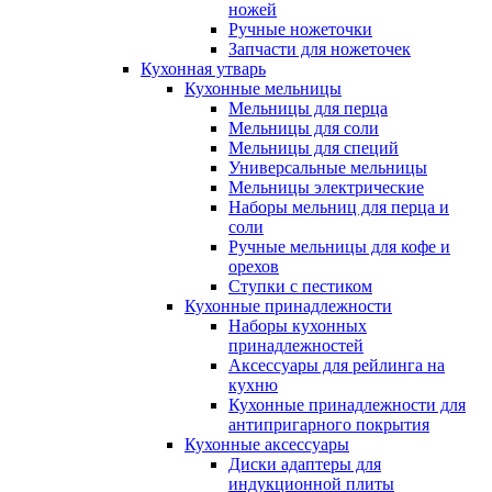
ножей
Ручные ножеточки
Запчасти для ножеточек
Кухонная утварь
Кухонные мельницы
Мельницы для перца
Мельницы для соли
Мельницы для специй
Универсальные мельницы
Мельницы электрические
Наборы мельниц для перца и
соли
Ручные мельницы для кофе и
орехов
Ступки с пестиком
Кухонные принадлежности
Наборы кухонных
принадлежностей
Аксессуары для рейлинга на
кухню
Кухонные принадлежности для
антипригарного покрытия
Кухонные аксессуары
Диски адаптеры для
индукционной плиты