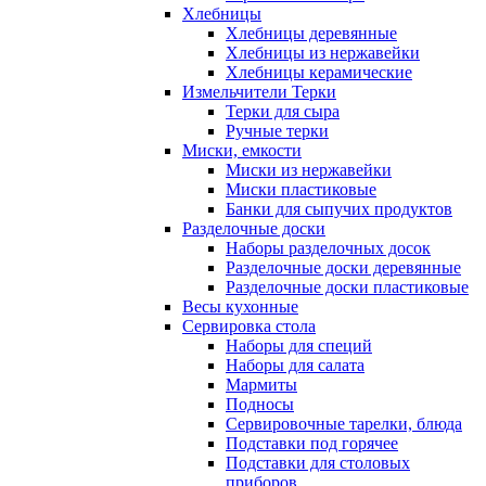
Хлебницы
Хлебницы деревянные
Хлебницы из нержавейки
Хлебницы керамические
Измельчители Терки
Терки для сыра
Ручные терки
Миски, емкости
Миски из нержавейки
Миски пластиковые
Банки для сыпучих продуктов
Разделочные доски
Наборы разделочных досок
Разделочные доски деревянные
Разделочные доски пластиковые
Весы кухонные
Сервировка стола
Наборы для специй
Наборы для салата
Мармиты
Подносы
Сервировочные тарелки, блюда
Подставки под горячее
Подставки для столовых
приборов