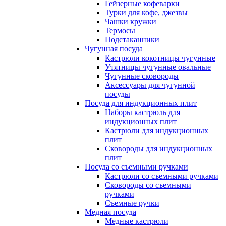
Гейзерные кофеварки
Турки для кофе, джезвы
Чашки кружки
Термосы
Подстаканники
Чугунная посуда
Кастрюли кокотницы чугунные
Утятницы чугунные овальные
Чугунные сковороды
Аксессуары для чугунной
посуды
Посуда для индукционных плит
Наборы кастрюль для
индукционных плит
Кастрюли для индукционных
плит
Сковороды для индукционных
плит
Посуда со съемными ручками
Кастрюли со съемными ручками
Сковороды со съемными
ручками
Съемные ручки
Медная посуда
Медные кастрюли