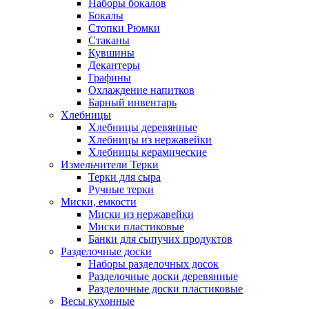
Наборы бокалов
Бокалы
Стопки Рюмки
Стаканы
Кувшины
Декантеры
Графины
Охлаждение напитков
Барный инвентарь
Хлебницы
Хлебницы деревянные
Хлебницы из нержавейки
Хлебницы керамические
Измельчители Терки
Терки для сыра
Ручные терки
Миски, емкости
Миски из нержавейки
Миски пластиковые
Банки для сыпучих продуктов
Разделочные доски
Наборы разделочных досок
Разделочные доски деревянные
Разделочные доски пластиковые
Весы кухонные