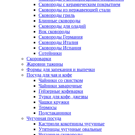
Сковороды с керамическим покрытием
Сковороды из нержавеющей стали
Сковороды гриль
Блинные сковороды
Сковороды для оладий
Вок сковороды
Сковороды Германия
Сковороды Италия
Сковороды Испания
Сотейники
Скороварки
Жаровни тажины
Формы для запекания и выпечки
Посуда для чая и кофе
Чайники со свистком
Чайники заварочные
Гейзерные кофеварки
Турки для кофе, джезвы
Чашки кружки
Термосы
Подстаканники
Чугунная посуда
Кастрюли кокотницы чугунные
Утятницы чугунные овальные
Чугунные сковороды