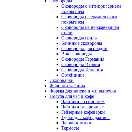
Сковороды
Сковороды с антипригарным
покрытием
Сковороды с керамическим
покрытием
Сковороды из нержавеющей
стали
Сковороды гриль
Блинные сковороды
Сковороды для оладий
Вок сковороды
Сковороды Германия
Сковороды Италия
Сковороды Испания
Сотейники
Скороварки
Жаровни тажины
Формы для запекания и выпечки
Посуда для чая и кофе
Чайники со свистком
Чайники заварочные
Гейзерные кофеварки
Турки для кофе, джезвы
Чашки кружки
Термосы