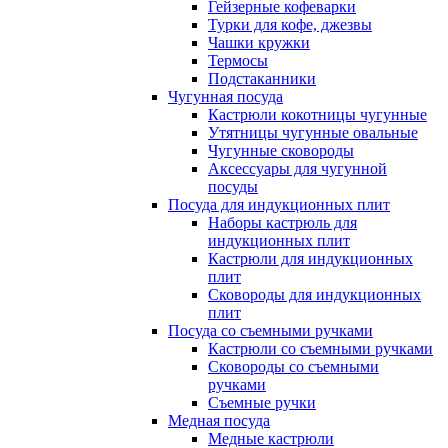
Гейзерные кофеварки
Турки для кофе, джезвы
Чашки кружки
Термосы
Подстаканники
Чугунная посуда
Кастрюли кокотницы чугунные
Утятницы чугунные овальные
Чугунные сковороды
Аксессуары для чугунной
посуды
Посуда для индукционных плит
Наборы кастрюль для
индукционных плит
Кастрюли для индукционных
плит
Сковороды для индукционных
плит
Посуда со съемными ручками
Кастрюли со съемными ручками
Сковороды со съемными
ручками
Съемные ручки
Медная посуда
Медные кастрюли