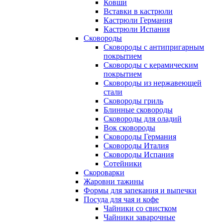
Ковши
Вставки в кастрюли
Кастрюли Германия
Кастрюли Испания
Сковороды
Сковороды с антипригарным
покрытием
Сковороды с керамическим
покрытием
Сковороды из нержавеющей
стали
Сковороды гриль
Блинные сковороды
Сковороды для оладий
Вок сковороды
Сковороды Германия
Сковороды Италия
Сковороды Испания
Сотейники
Скороварки
Жаровни тажины
Формы для запекания и выпечки
Посуда для чая и кофе
Чайники со свистком
Чайники заварочные