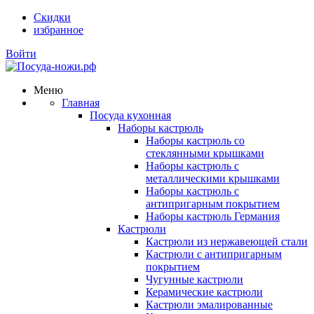
Скидки
избранное
Войти
Меню
Главная
Посуда кухонная
Наборы кастрюль
Наборы кастрюль со
стеклянными крышками
Наборы кастрюль с
металлическими крышками
Наборы кастрюль с
антипригарным покрытием
Наборы кастрюль Германия
Кастрюли
Кастрюли из нержавеющей стали
Кастрюли с антипригарным
покрытием
Чугунные кастрюли
Керамические кастрюли
Кастрюли эмалированные