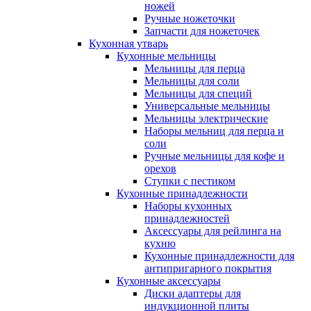
ножей
Ручные ножеточки
Запчасти для ножеточек
Кухонная утварь
Кухонные мельницы
Мельницы для перца
Мельницы для соли
Мельницы для специй
Универсальные мельницы
Мельницы электрические
Наборы мельниц для перца и
соли
Ручные мельницы для кофе и
орехов
Ступки с пестиком
Кухонные принадлежности
Наборы кухонных
принадлежностей
Аксессуары для рейлинга на
кухню
Кухонные принадлежности для
антипригарного покрытия
Кухонные аксессуары
Диски адаптеры для
индукционной плиты