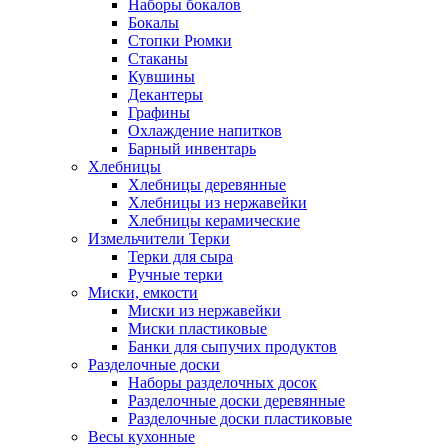
Наборы бокалов
Бокалы
Стопки Рюмки
Стаканы
Кувшины
Декантеры
Графины
Охлаждение напитков
Барный инвентарь
Хлебницы
Хлебницы деревянные
Хлебницы из нержавейки
Хлебницы керамические
Измельчители Терки
Терки для сыра
Ручные терки
Миски, емкости
Миски из нержавейки
Миски пластиковые
Банки для сыпучих продуктов
Разделочные доски
Наборы разделочных досок
Разделочные доски деревянные
Разделочные доски пластиковые
Весы кухонные