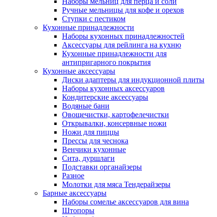
Наборы мельниц для перца и соли
Ручные мельницы для кофе и орехов
Ступки с пестиком
Кухонные принадлежности
Наборы кухонных принадлежностей
Аксессуары для рейлинга на кухню
Кухонные принадлежности для
антипригарного покрытия
Кухонные аксессуары
Диски адаптеры для индукционной плиты
Наборы кухонных аксессуаров
Кондитерские аксессуары
Водяные бани
Овощечистки, картофелечистки
Открывалки, консервные ножи
Ножи для пиццы
Прессы для чеснока
Венчики кухонные
Сита, дуршлаги
Подставки органайзеры
Разное
Молотки для мяса Тендерайзеры
Барные аксессуары
Наборы сомелье аксессуаров для вина
Штопоры