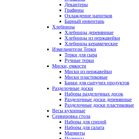
Декантеры
Графины
Охлаждение напитков
Барный инвентарь
Хлебницы
Хлебницы деревянные
Хлебницы из нержавейки
Хлебницы керамические
Измельчители Терки
Терки для сыра
Ручные терки
Миски, емкости
Миски из нержавейки
Миски пластиковые
Банки для сыпучих продуктов
Разделочные доски
Наборы разделочных досок
Разделочные доски деревянные
Разделочные доски пластиковые
Весы кухонные
Сервировка стола
Наборы для специй
Наборы для салата
Мармиты
Подносы