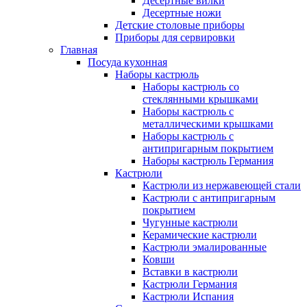
Десертные вилки
Десертные ножи
Детские столовые приборы
Приборы для сервировки
Главная
Посуда кухонная
Наборы кастрюль
Наборы кастрюль со
стеклянными крышками
Наборы кастрюль с
металлическими крышками
Наборы кастрюль с
антипригарным покрытием
Наборы кастрюль Германия
Кастрюли
Кастрюли из нержавеющей стали
Кастрюли с антипригарным
покрытием
Чугунные кастрюли
Керамические кастрюли
Кастрюли эмалированные
Ковши
Вставки в кастрюли
Кастрюли Германия
Кастрюли Испания