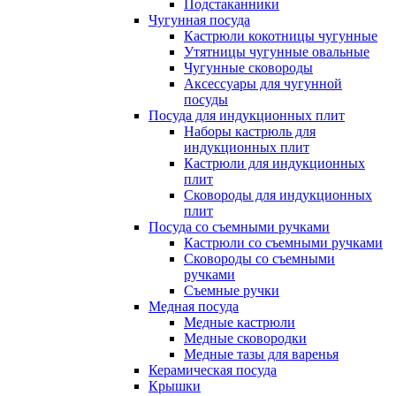
Подстаканники
Чугунная посуда
Кастрюли кокотницы чугунные
Утятницы чугунные овальные
Чугунные сковороды
Аксессуары для чугунной
посуды
Посуда для индукционных плит
Наборы кастрюль для
индукционных плит
Кастрюли для индукционных
плит
Сковороды для индукционных
плит
Посуда со съемными ручками
Кастрюли со съемными ручками
Сковороды со съемными
ручками
Съемные ручки
Медная посуда
Медные кастрюли
Медные сковородки
Медные тазы для варенья
Керамическая посуда
Крышки