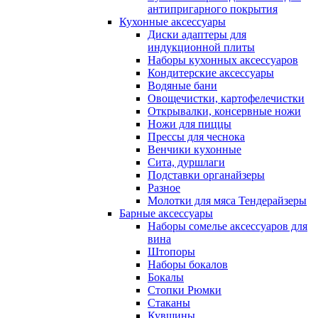
антипригарного покрытия
Кухонные аксессуары
Диски адаптеры для
индукционной плиты
Наборы кухонных аксессуаров
Кондитерские аксессуары
Водяные бани
Овощечистки, картофелечистки
Открывалки, консервные ножи
Ножи для пиццы
Прессы для чеснока
Венчики кухонные
Сита, дуршлаги
Подставки органайзеры
Разное
Молотки для мяса Тендерайзеры
Барные аксессуары
Наборы сомелье аксессуаров для
вина
Штопоры
Наборы бокалов
Бокалы
Стопки Рюмки
Стаканы
Кувшины