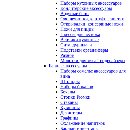
Наборы кухонных аксессуаров
Кондитерские аксессуары
Водяные бани
Овощечистки, картофелечистки
Открывалки, консервные ножи
Ножи для пиццы
Прессы для чеснока
Венчики кухонные
Сита, дуршлаги
Подставки органайзеры
Разное
Молотки для мяса Тендерайзеры
Барные аксессуары
Наборы сомелье аксессуаров для
вина
Штопоры
Наборы бокалов
Бокалы
Стопки Рюмки
Стаканы
Кувшины
Декантеры
Графины
Охлаждение напитков
Барный инвентарь