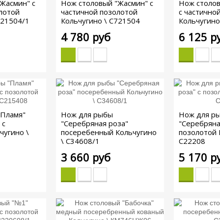
Жасмин" с
Нож столовый "Жасмин" с
Нож столо
лотой
частичной позолотой
с частично
721504/1
Кольчугино \ С721504
Кольчугино
4 780 руб
6 125 р
"Пламя"
Нож для рыбы
Нож для р
 с
"Серебряная роза"
"Серебряна
чугино \
посеребенный Кольчугино
позолотой 
\ С34608/1
С22208
3 660 руб
5 170 р