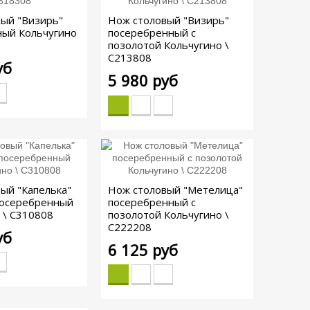
ый "Визирь"
Нож столовый "Визирь"
ный Кольчугино
посеребренный с
позолотой Кольчугино \
С213808
уб
5 980 руб
ый "Капелька"
Нож столовый "Метелица"
посеребренный
посеребренный с
 \ С310808
позолотой Кольчугино \
С222208
уб
6 125 руб