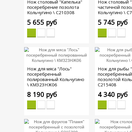
Нож столовый "Капелька"
Нож столовый "
посеребрение позолота
частичной позо
Кольчугино \ С210308
Кольчугино \ С
5 655 руб
5 745 руб
Нож для мяса "Лось"
Нож для рыбы 
посеребренный
посеребренный
полированный Кольчугино
позолотой Коль
\ КМ323НЖ06
С215408
8 190 руб
4 340 руб