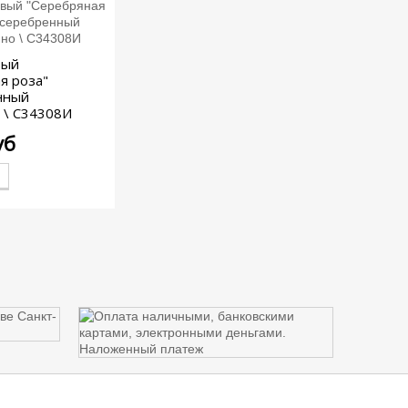
вый
я роза"
нный
 \ С34308И
уб