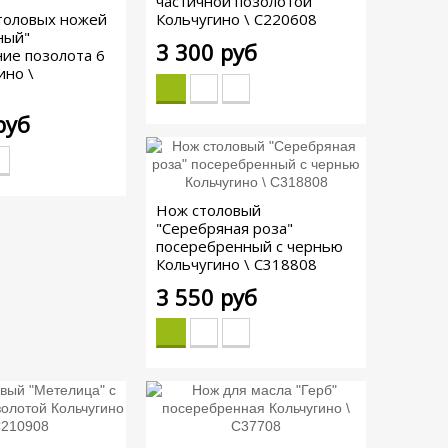
частичной позолотой
толовых ножей
Кольчугино \ С220608
ный"
3 300 руб
ие позолота 6
ино \
2
руб
Нож столовый
"Серебряная роза"
посеребренный с чернью
Кольчугино \ С318808
3 550 руб