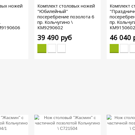
овых ножей
Комплект столовых ножей
Комплект с
"Юбилейный"
"Празднич
посеребрение позолота 6
посеребрен
.
пр. Кольчугино \
пр. Кольчуг
КМ9190606
КМ9290602
КМ915060
39 490 руб
46 040 