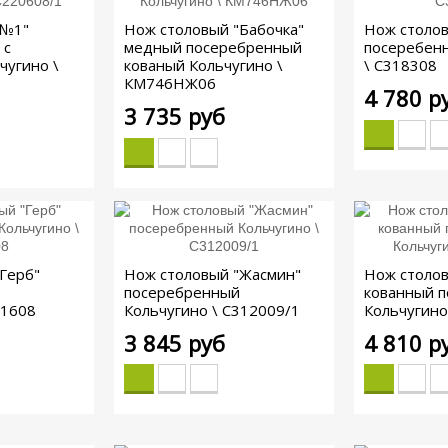
"№1"
Нож столовый "Бабочка"
Нож столов
 с
медный посеребренный
посеребен
чугино \
кованый Кольчугино \
\ С318308
КМ746НЖ06
4 780 р
3 735 руб
Герб"
Нож столовый "Жасмин"
Нож столов
посеребренный
кованный 
31608
Кольчугино \ С312009/1
Кольчугино
3 845 руб
4 810 р