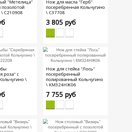
вый "Метелица"
Нож для масла "Герб"
й позолотой
посеребренная Кольчугино
 \ С210908
\ С37708
уб
3 805 руб
ыбы
Нож для стейка "Лось"
я роза" с
посеребренный
Кольчугино \
полированный Кольчугино
\ КМ324НЖ06
уб
7 755 руб