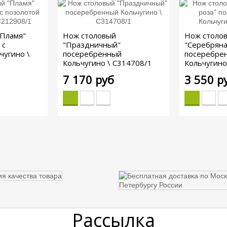
"Пламя"
Нож столовый
Нож столо
 с
"Праздничный"
"Серебряна
чугино \
посеребренный
посеребре
Кольчугино \ С314708/1
Кольчугино
7 170 руб
3 550 р
Рассылка