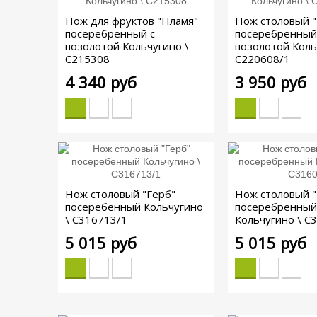
Нож для фруктов "Пламя"
Нож столовый 
посеребренный с
посеребренный
позолотой Кольчугино \
позолотой Коль
С215308
С220608/1
4 340 руб
3 950 руб
Нож столовый "Герб"
Нож столовый "
посеребенный Кольчугино
посеребренный
\ С316713/1
Кольчугино \ С
5 015 руб
5 015 руб