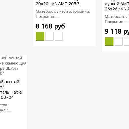
20x20 см.\ AMT 205G
ручкой AMT
26x26 см.\
Материал: литой алюминий.
Покрытие:...
Материал: л
Покрытие:...
8 168 руб
9 118 р
ой плитой
р/
таль Table
300704
тва :
л :...