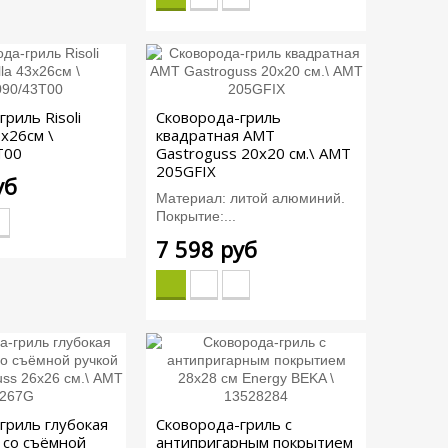
риль Risoli
Сковорода-гриль
3x26см \
квадратная AMT
T00
Gastroguss 20x20 см.\ AMT
205GFIX
уб
Материал: литой алюминий.
Покрытие:...
7 598 руб
гриль глубокая
Сковорода-гриль с
 со съёмной
антипригарным покрытием