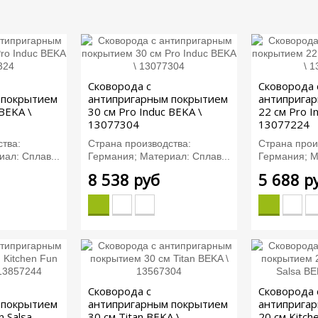
Сковорода с
Сковорода 
 покрытием
антипригарным покрытием
антиприга
 BEKA \
30 см Pro Induc BEKA \
22 см Pro I
13077304
13077224
тва:
Страна производства:
Страна прои
ал: Сплав...
Германия; Материал: Сплав...
Германия; М
8 538 руб
5 688 р
Сковорода с
Сковорода 
 покрытием
антипригарным покрытием
антиприга
n Salsa
30 см Titan BEKA \
20 см Kitche