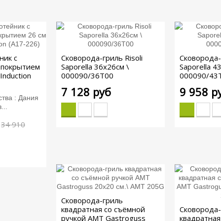
ник с
Сковорода-гриль Risoli
Сковорода-г
 покрытием
Saporella 36x26см \
Saporella 4
Induction
000090/36T00
000090/43
7 128 руб
9 958 р
тва : Дания
...
34 910
Сковорода-гриль
квадратная со съёмной
Сковорода-
ручкой AMT Gastroguss
квадратная