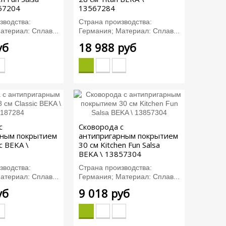
57204
13567284
зводства:
Страна производства:
атериал: Сплав...
Германия; Материал: Сплав...
уб
18 988 руб
с
Сковорода с
рным покрытием
антипригарным покрытием
ic BEKA \
30 см Kitchen Fun Salsa
BEKA \ 13857304
зводства:
Страна производства:
атериал: Сплав...
Германия; Материал: Сплав...
уб
9 018 руб