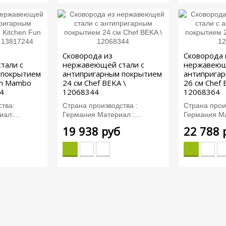
Сковорода из
Сковорода 
тали с
нержавеющей стали с
нержавеющ
 покрытием
антипригарным покрытием
антиприга
Fun Mambo
24 см Chef BEKA \
26 см Chef 
4
12068344
12068364
тва:
Страна производства :
Страна прои
ал:...
Германия Материал :...
Германия Ма
19 938 руб
22 788 