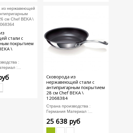
из
ей стали с
рным покрытием
BEKA \
зводства :
териал :...
руб
Сковорода из
нержавеющей стали с
антипригарным покрытием
28 см Chef BEKA \
12068384
Страна производства :
Германия Материал :...
25 638 руб