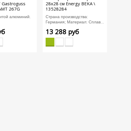
 Gastroguss
28х28 см Energy BEKA \
 AMT 267G
13528284
итой алюминий.
Страна производства:
Германия; Материал: Сплав...
уб
13 288 руб