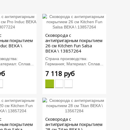
с
Сковорода с
рным покрытием
антипригарным покрытием
nduc BEKA \
26 см Kitchen Fun Salsa
BEKA \ 13857264
зводства:
Страна производства:
атериал: Сплав...
Германия; Материал: Сплав...
уб
7 118 руб
с
Сковорода с
рным покрытием
антипригарным покрытием
n Fun Salsa
28 см Titan BEKA \