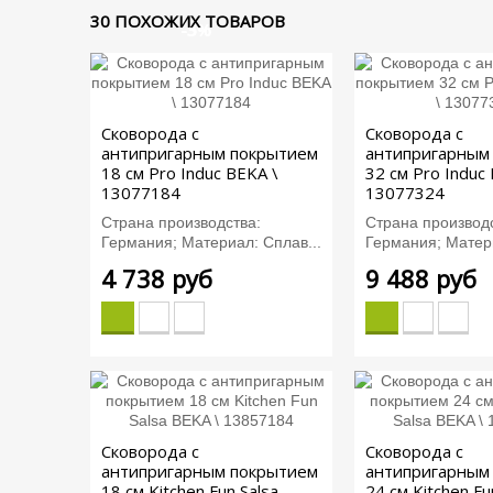
30 ПОХОЖИХ ТОВАРОВ
-3%
-5%
Сковорода с
Сковорода с
антипригарным покрытием
антипригарным
18 см Pro Induc BEKA \
32 см Pro Induc
13077184
13077324
Страна производства:
Страна производс
Германия; Материал: Сплав...
Германия; Матери
4 738 руб
9 488 руб
Сковорода с
Сковорода с
антипригарным покрытием
антипригарным
18 см Kitchen Fun Salsa
24 см Kitchen Fu