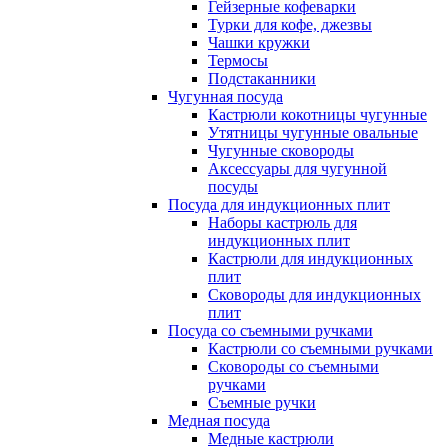
Гейзерные кофеварки
Турки для кофе, джезвы
Чашки кружки
Термосы
Подстаканники
Чугунная посуда
Кастрюли кокотницы чугунные
Утятницы чугунные овальные
Чугунные сковороды
Аксессуары для чугунной
посуды
Посуда для индукционных плит
Наборы кастрюль для
индукционных плит
Кастрюли для индукционных
плит
Сковороды для индукционных
плит
Посуда со съемными ручками
Кастрюли со съемными ручками
Сковороды со съемными
ручками
Съемные ручки
Медная посуда
Медные кастрюли