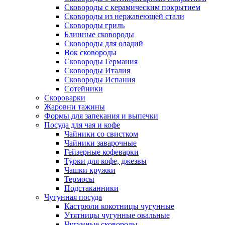
Сковороды с керамическим покрытием
Сковороды из нержавеющей стали
Сковороды гриль
Блинные сковороды
Сковороды для оладий
Вок сковороды
Сковороды Германия
Сковороды Италия
Сковороды Испания
Сотейники
Скороварки
Жаровни тажины
Формы для запекания и выпечки
Посуда для чая и кофе
Чайники со свистком
Чайники заварочные
Гейзерные кофеварки
Турки для кофе, джезвы
Чашки кружки
Термосы
Подстаканники
Чугунная посуда
Кастрюли кокотницы чугунные
Утятницы чугунные овальные
Чугунные сковороды