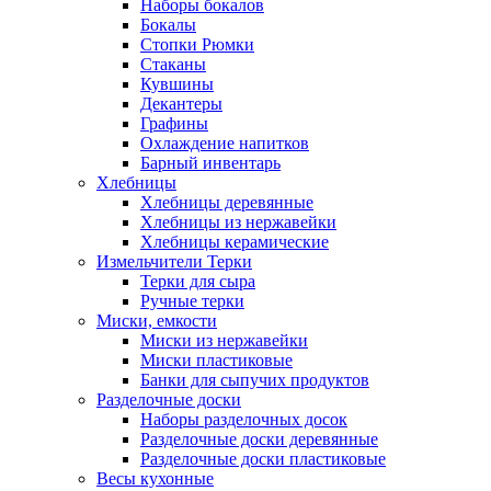
Наборы бокалов
Бокалы
Стопки Рюмки
Стаканы
Кувшины
Декантеры
Графины
Охлаждение напитков
Барный инвентарь
Хлебницы
Хлебницы деревянные
Хлебницы из нержавейки
Хлебницы керамические
Измельчители Терки
Терки для сыра
Ручные терки
Миски, емкости
Миски из нержавейки
Миски пластиковые
Банки для сыпучих продуктов
Разделочные доски
Наборы разделочных досок
Разделочные доски деревянные
Разделочные доски пластиковые
Весы кухонные