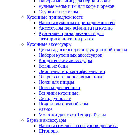
Наборы мельниц для перца и соли
Ручные мельницы для кофе и орехов
Ступки с пестиком
Кухонные принадлежности
Наборы кухонных принадлежностей
Аксессуары для рейлинга на кухню
Кухонные принадлежности для
антипригарного покрытия
Кухонные аксессуары
Диски адаптеры для индукционной плиты
Наборы кухонных аксессуаров
Кондитерские аксессуары
Водяные бани
Овощечистки, картофелечистки
Открывалки, консервные ножи
Ножи для пиццы
Прессы для чеснока
Венчики кухонные
Сита, дуршлаги
Подставки органайзеры
Разное
Молотки для мяса Тендерайзеры
Барные аксессуары
Наборы сомелье аксессуаров для вина
Штопоры