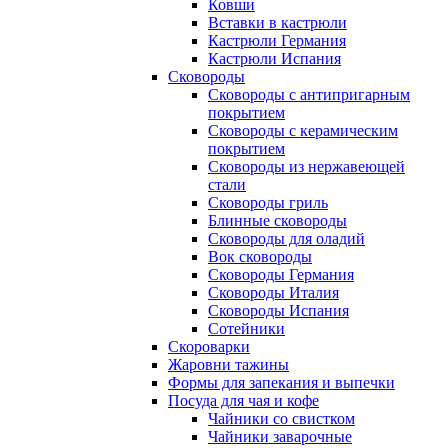
Ковши
Вставки в кастрюли
Кастрюли Германия
Кастрюли Испания
Сковороды
Сковороды с антипригарным
покрытием
Сковороды с керамическим
покрытием
Сковороды из нержавеющей
стали
Сковороды гриль
Блинные сковороды
Сковороды для оладий
Вок сковороды
Сковороды Германия
Сковороды Италия
Сковороды Испания
Сотейники
Скороварки
Жаровни тажины
Формы для запекания и выпечки
Посуда для чая и кофе
Чайники со свистком
Чайники заварочные