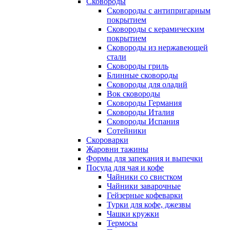
Сковороды
Сковороды с антипригарным
покрытием
Сковороды с керамическим
покрытием
Сковороды из нержавеющей
стали
Сковороды гриль
Блинные сковороды
Сковороды для оладий
Вок сковороды
Сковороды Германия
Сковороды Италия
Сковороды Испания
Сотейники
Скороварки
Жаровни тажины
Формы для запекания и выпечки
Посуда для чая и кофе
Чайники со свистком
Чайники заварочные
Гейзерные кофеварки
Турки для кофе, джезвы
Чашки кружки
Термосы