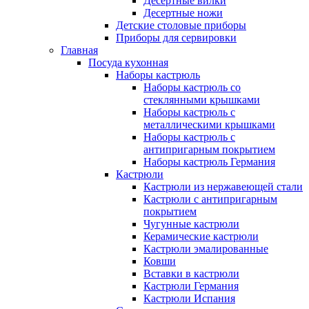
Десертные вилки
Десертные ножи
Детские столовые приборы
Приборы для сервировки
Главная
Посуда кухонная
Наборы кастрюль
Наборы кастрюль со
стеклянными крышками
Наборы кастрюль с
металлическими крышками
Наборы кастрюль с
антипригарным покрытием
Наборы кастрюль Германия
Кастрюли
Кастрюли из нержавеющей стали
Кастрюли с антипригарным
покрытием
Чугунные кастрюли
Керамические кастрюли
Кастрюли эмалированные
Ковши
Вставки в кастрюли
Кастрюли Германия
Кастрюли Испания