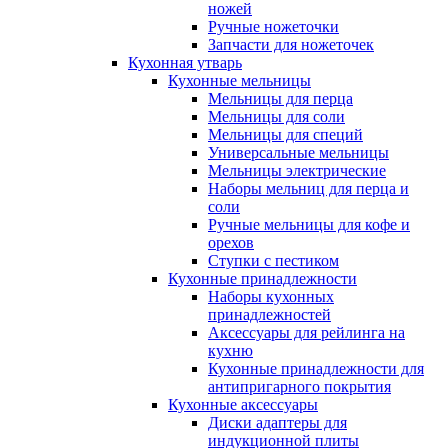
ножей
Ручные ножеточки
Запчасти для ножеточек
Кухонная утварь
Кухонные мельницы
Мельницы для перца
Мельницы для соли
Мельницы для специй
Универсальные мельницы
Мельницы электрические
Наборы мельниц для перца и
соли
Ручные мельницы для кофе и
орехов
Ступки с пестиком
Кухонные принадлежности
Наборы кухонных
принадлежностей
Аксессуары для рейлинга на
кухню
Кухонные принадлежности для
антипригарного покрытия
Кухонные аксессуары
Диски адаптеры для
индукционной плиты