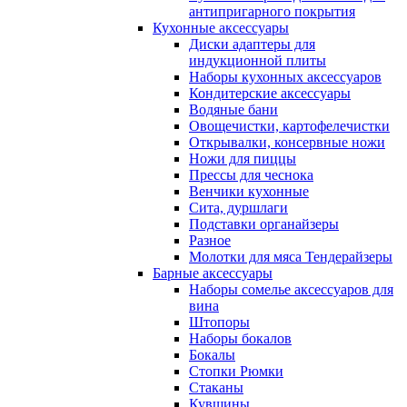
антипригарного покрытия
Кухонные аксессуары
Диски адаптеры для
индукционной плиты
Наборы кухонных аксессуаров
Кондитерские аксессуары
Водяные бани
Овощечистки, картофелечистки
Открывалки, консервные ножи
Ножи для пиццы
Прессы для чеснока
Венчики кухонные
Сита, дуршлаги
Подставки органайзеры
Разное
Молотки для мяса Тендерайзеры
Барные аксессуары
Наборы сомелье аксессуаров для
вина
Штопоры
Наборы бокалов
Бокалы
Стопки Рюмки
Стаканы
Кувшины