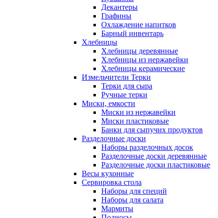
Декантеры
Графины
Охлаждение напитков
Барный инвентарь
Хлебницы
Хлебницы деревянные
Хлебницы из нержавейки
Хлебницы керамические
Измельчители Терки
Терки для сыра
Ручные терки
Миски, емкости
Миски из нержавейки
Миски пластиковые
Банки для сыпучих продуктов
Разделочные доски
Наборы разделочных досок
Разделочные доски деревянные
Разделочные доски пластиковые
Весы кухонные
Сервировка стола
Наборы для специй
Наборы для салата
Мармиты
Подносы