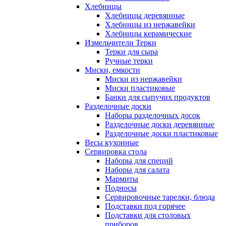
Хлебницы
Хлебницы деревянные
Хлебницы из нержавейки
Хлебницы керамические
Измельчители Терки
Терки для сыра
Ручные терки
Миски, емкости
Миски из нержавейки
Миски пластиковые
Банки для сыпучих продуктов
Разделочные доски
Наборы разделочных досок
Разделочные доски деревянные
Разделочные доски пластиковые
Весы кухонные
Сервировка стола
Наборы для специй
Наборы для салата
Мармиты
Подносы
Сервировочные тарелки, блюда
Подставки под горячее
Подставки для столовых
приборов