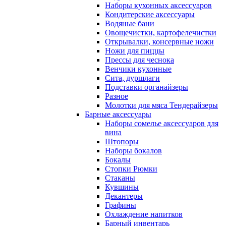
Наборы кухонных аксессуаров
Кондитерские аксессуары
Водяные бани
Овощечистки, картофелечистки
Открывалки, консервные ножи
Ножи для пиццы
Прессы для чеснока
Венчики кухонные
Сита, дуршлаги
Подставки органайзеры
Разное
Молотки для мяса Тендерайзеры
Барные аксессуары
Наборы сомелье аксессуаров для
вина
Штопоры
Наборы бокалов
Бокалы
Стопки Рюмки
Стаканы
Кувшины
Декантеры
Графины
Охлаждение напитков
Барный инвентарь