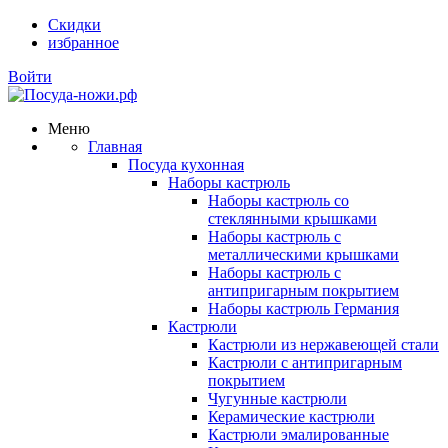
Скидки
избранное
Войти
Меню
Главная
Посуда кухонная
Наборы кастрюль
Наборы кастрюль со
стеклянными крышками
Наборы кастрюль с
металлическими крышками
Наборы кастрюль с
антипригарным покрытием
Наборы кастрюль Германия
Кастрюли
Кастрюли из нержавеющей стали
Кастрюли с антипригарным
покрытием
Чугунные кастрюли
Керамические кастрюли
Кастрюли эмалированные