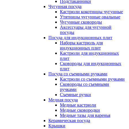
Подстаканники
Чугунная посуда
Кастрюли кокотницы чугунные
Утятницы чугунные овальные
Чугунные сковороды
Аксессуары для чугунной
посуды
Посуда для индукционных плит
Наборы кастрюль для
индукционных плит
Кастрюли для индукционных
плит
Сковороды для индукционных
плит
Посуда со съемными ручками
Кастрюли со съемными ручками
Сковороды со съемными
ручками
Съемные ручки
Медная посуда
Медные кастрюли
Медные сковородки
Медные тазы для варенья
Керамическая посуда
Крышки