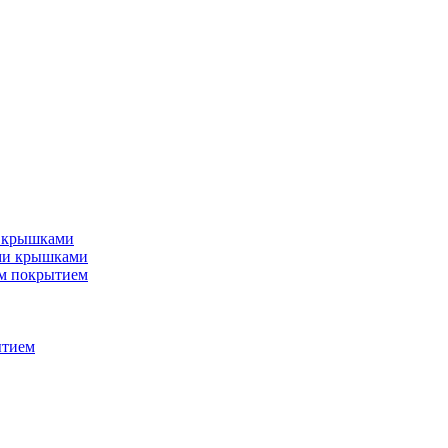
и крышками
ми крышками
м покрытием
ытием