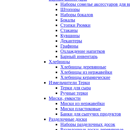
Наборы сомелье аксессуаров для в
Штопоры
Наборы бокалов
Бокалы
Стопки Рюмки
Стаканы
Кувшины
Декантеры
Графины
Охлаждение напитков
Барный инвентарь
Хлебницы
Хлебницы деревянные
Хлебницы из нержавейки
Хлебницы керамические
Измельчители Терки
Терки для сыра
Ручные терки
Миски, емкости
Миски из нержавейки
Миски пластиковые
Банки для сыпучих продуктов
Разделочные доски
Наборы разделочных досок
Разделочные доски деревянные