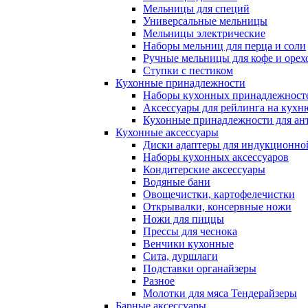
Мельницы для специй
Универсальные мельницы
Мельницы электрические
Наборы мельниц для перца и соли
Ручные мельницы для кофе и орех
Ступки с пестиком
Кухонные принадлежности
Наборы кухонных принадлежност
Аксессуары для рейлинга на кухн
Кухонные принадлежности для ан
Кухонные аксессуары
Диски адаптеры для индукционно
Наборы кухонных аксессуаров
Кондитерские аксессуары
Водяные бани
Овощечистки, картофелечистки
Открывалки, консервные ножи
Ножи для пиццы
Прессы для чеснока
Венчики кухонные
Сита, дуршлаги
Подставки органайзеры
Разное
Молотки для мяса Тендерайзеры
Барные аксессуары