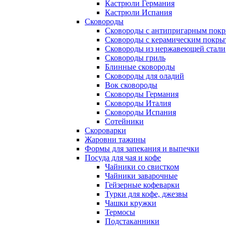
Кастрюли Германия
Кастрюли Испания
Сковороды
Сковороды с антипригарным пок
Сковороды с керамическим покры
Сковороды из нержавеющей стали
Сковороды гриль
Блинные сковороды
Сковороды для оладий
Вок сковороды
Сковороды Германия
Сковороды Италия
Сковороды Испания
Сотейники
Скороварки
Жаровни тажины
Формы для запекания и выпечки
Посуда для чая и кофе
Чайники со свистком
Чайники заварочные
Гейзерные кофеварки
Турки для кофе, джезвы
Чашки кружки
Термосы
Подстаканники