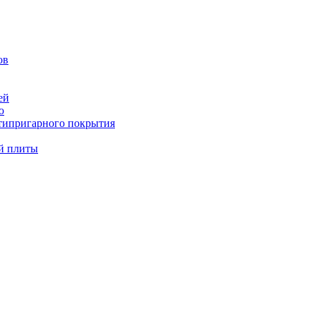
ов
ей
ю
типригарного покрытия
й плиты