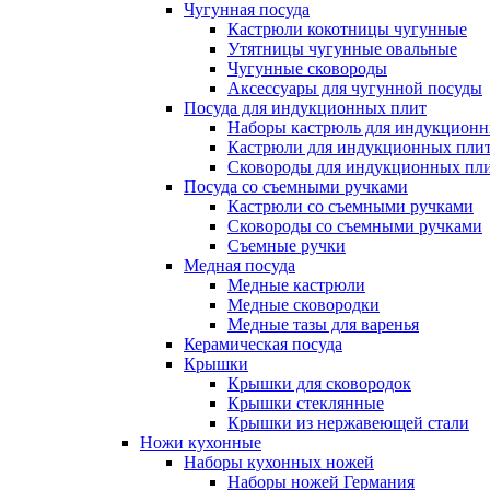
Чугунная посуда
Кастрюли кокотницы чугунные
Утятницы чугунные овальные
Чугунные сковороды
Аксессуары для чугунной посуды
Посуда для индукционных плит
Наборы кастрюль для индукционн
Кастрюли для индукционных пли
Сковороды для индукционных пл
Посуда со съемными ручками
Кастрюли со съемными ручками
Сковороды со съемными ручками
Съемные ручки
Медная посуда
Медные кастрюли
Медные сковородки
Медные тазы для варенья
Керамическая посуда
Крышки
Крышки для сковородок
Крышки стеклянные
Крышки из нержавеющей стали
Ножи кухонные
Наборы кухонных ножей
Наборы ножей Германия