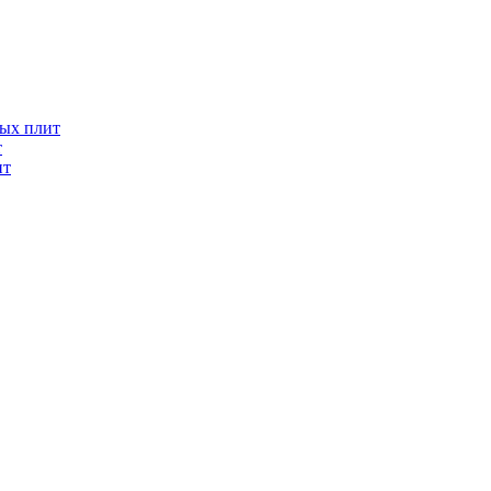
ых плит
т
ит