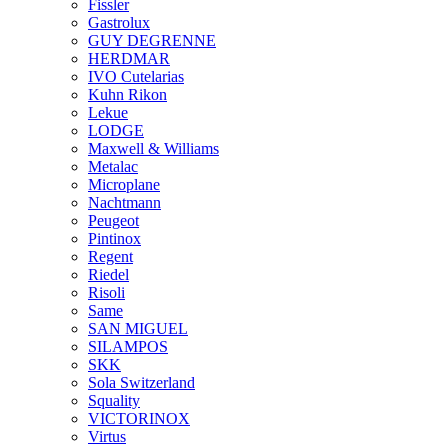
Fissler
Gastrolux
GUY DEGRENNE
HERDMAR
IVO Cutelarias
Kuhn Rikon
Lekue
LODGE
Maxwell & Williams
Metalac
Microplane
Nachtmann
Peugeot
Pintinox
Regent
Riedel
Risoli
Same
SAN MIGUEL
SILAMPOS
SKK
Sola Switzerland
Squality
VICTORINOX
Virtus