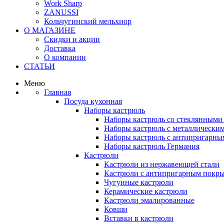
Work Sharp
ZANUSSI
Кольчугинский мельхиор
О МАГАЗИНЕ
Скидки и акции
Доставка
О компании
СТАТЬИ
Меню
Главная
Посуда кухонная
Наборы кастрюль
Наборы кастрюль со стеклянным
Наборы кастрюль с металлически
Наборы кастрюль с антипригарны
Наборы кастрюль Германия
Кастрюли
Кастрюли из нержавеющей стали
Кастрюли с антипригарным покр
Чугунные кастрюли
Керамические кастрюли
Кастрюли эмалированные
Ковши
Вставки в кастрюли