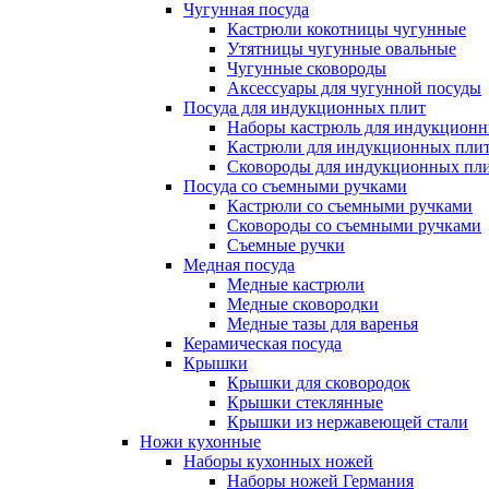
Чугунная посуда
Кастрюли кокотницы чугунные
Утятницы чугунные овальные
Чугунные сковороды
Аксессуары для чугунной посуды
Посуда для индукционных плит
Наборы кастрюль для индукционн
Кастрюли для индукционных пли
Сковороды для индукционных пл
Посуда со съемными ручками
Кастрюли со съемными ручками
Сковороды со съемными ручками
Съемные ручки
Медная посуда
Медные кастрюли
Медные сковородки
Медные тазы для варенья
Керамическая посуда
Крышки
Крышки для сковородок
Крышки стеклянные
Крышки из нержавеющей стали
Ножи кухонные
Наборы кухонных ножей
Наборы ножей Германия