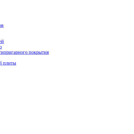
ов
ей
ю
типригарного покрытия
й плиты