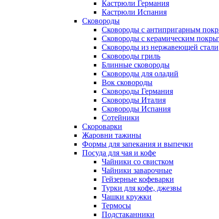
Кастрюли Германия
Кастрюли Испания
Сковороды
Сковороды с антипригарным пок
Сковороды с керамическим покры
Сковороды из нержавеющей стали
Сковороды гриль
Блинные сковороды
Сковороды для оладий
Вок сковороды
Сковороды Германия
Сковороды Италия
Сковороды Испания
Сотейники
Скороварки
Жаровни тажины
Формы для запекания и выпечки
Посуда для чая и кофе
Чайники со свистком
Чайники заварочные
Гейзерные кофеварки
Турки для кофе, джезвы
Чашки кружки
Термосы
Подстаканники