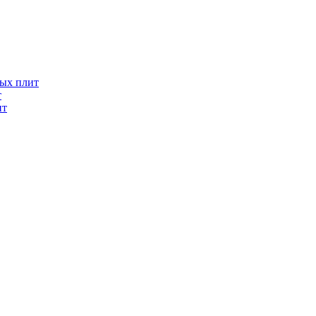
ых плит
т
ит