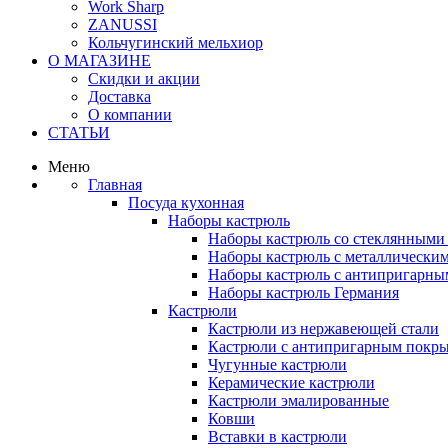
Work Sharp
ZANUSSI
Кольчугинский мельхиор
О МАГАЗИНЕ
Скидки и акции
Доставка
О компании
СТАТЬИ
Меню
Главная
Посуда кухонная
Наборы кастрюль
Наборы кастрюль со стеклянным
Наборы кастрюль с металлически
Наборы кастрюль с антипригарны
Наборы кастрюль Германия
Кастрюли
Кастрюли из нержавеющей стали
Кастрюли с антипригарным покр
Чугунные кастрюли
Керамические кастрюли
Кастрюли эмалированные
Ковши
Вставки в кастрюли