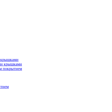
и крышками
ми крышками
м покрытием
ытием