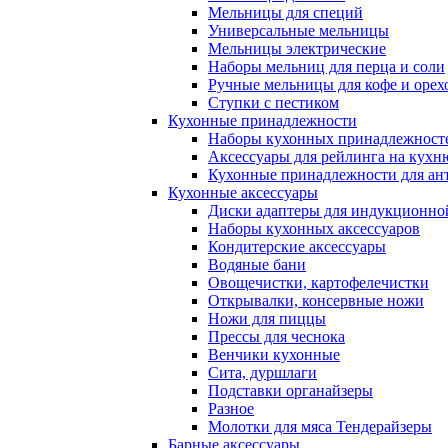
Мельницы для специй
Универсальные мельницы
Мельницы электрические
Наборы мельниц для перца и соли
Ручные мельницы для кофе и орех
Ступки с пестиком
Кухонные принадлежности
Наборы кухонных принадлежност
Аксессуары для рейлинга на кухн
Кухонные принадлежности для ан
Кухонные аксессуары
Диски адаптеры для индукционно
Наборы кухонных аксессуаров
Кондитерские аксессуары
Водяные бани
Овощечистки, картофелечистки
Открывалки, консервные ножи
Ножи для пиццы
Прессы для чеснока
Венчики кухонные
Сита, дуршлаги
Подставки органайзеры
Разное
Молотки для мяса Тендерайзеры
Барные аксессуары