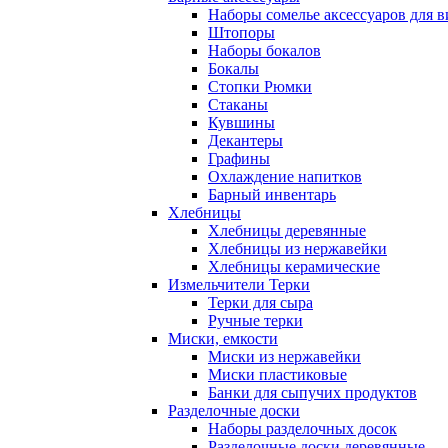
Наборы сомелье аксессуаров для в
Штопоры
Наборы бокалов
Бокалы
Стопки Рюмки
Стаканы
Кувшины
Декантеры
Графины
Охлаждение напитков
Барный инвентарь
Хлебницы
Хлебницы деревянные
Хлебницы из нержавейки
Хлебницы керамические
Измельчители Терки
Терки для сыра
Ручные терки
Миски, емкости
Миски из нержавейки
Миски пластиковые
Банки для сыпучих продуктов
Разделочные доски
Наборы разделочных досок
Разделочные доски деревянные