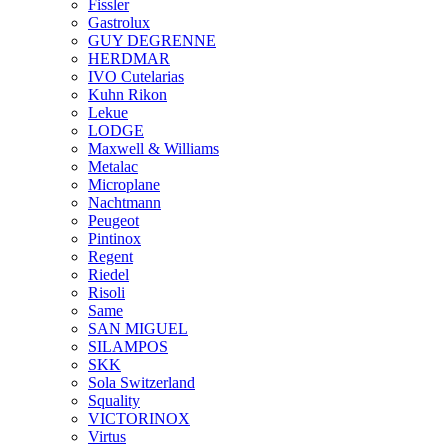
Fissler
Gastrolux
GUY DEGRENNE
HERDMAR
IVO Cutelarias
Kuhn Rikon
Lekue
LODGE
Maxwell & Williams
Metalac
Microplane
Nachtmann
Peugeot
Pintinox
Regent
Riedel
Risoli
Same
SAN MIGUEL
SILAMPOS
SKK
Sola Switzerland
Squality
VICTORINOX
Virtus