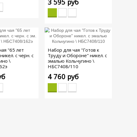
3 595 руб
чая "65 лет
Набор для чая "Готов к
никел. с черн. с
Труду и Обороне" никел. с
ино \
эмалью Кольчугино \
62э
НБС7408/110
уб
4 760 руб