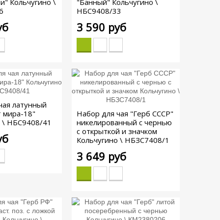
и" Кольчугино \
"Банный" Кольчугино \
6
НБС9408/33
уб
3 590 руб
чая латунный
 мира-18"
Набор для чая "Герб СССР"
 \ НБС9408/41
никелированный с чернью
с открыткой и значком
уб
Кольчугино \ НБЗС7408/1
3 649 руб