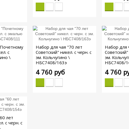
"Почетному
Набор для чая "70 лет
Набор для 
ел. с
Советский" никел. с черн. с
Советский" 
ино \
эм. Кольчугино \
эм. Кольчуг
НБС7408/163э
НБС7408/1
4 760 руб
4 760 р
60 лет
. с черн. с
\