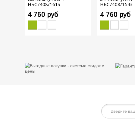
НБС7408/161э
НБС7408/154э
4 760 руб
4 760 руб