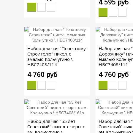
4 595 руб
Набор для чая "Почетному
Набор для чая 
Строителю" никел. с
Дорожнику" ник
эмалью Кольчугино \
эмалью Кольчуг
НБС7408/114
НБС7408/111
4 760 руб
4 760 руб
Набор для чая "55 лет
Набор для чая "
Советский" никел. с черн. с
Советский" никел
эм. Кольчугино \
эм. Кольчугино 