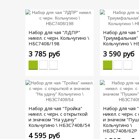
Набор для чая "ЛДПР"
Набор для чая 
никел. с черн. Кольчугино \
Триумфальная"
НБС7408/198
Кольчугино \ Н
3 785 руб
3 590 руб
Набор для чая "Тройка"
Набор для чая 
никел. с черн. с открыткой
никел. с черн. 
и значком "На удачу"
и значком "Пуш
Кольчугино \ НБЗС7408/54
Кольчугино \
НБЗС7408/62Р
4 595 руб