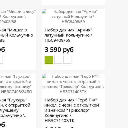
чая "Мишки в
Набор для чая "Армия"
нный Кольчугино
латунный Кольчугино \
/88
НБС9408/69
уб
3 590 руб
чая "Глухарь"
Набор для чая "Герб РФ"
рн. с открыткой
никел. с черн. с открыткой
"Лучшему
и значком "Триколор"
ольчугино \...
Кольчугино \
НБЗС71408ТК
уб