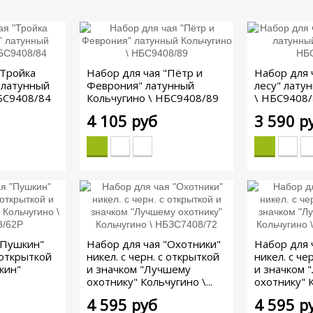
"Тройка
Набор для чая "Пётр и
Набор для 
 латунный
Феврония" латунный
лесу" лату
БС9408/84
Кольчугино \ НБС9408/89
\ НБС9408
4 105 руб
3 590 р
"Пушкин"
Набор для чая "Охотники"
Набор для 
с открыткой
никел. с черн. с открыткой
никел. с че
кин"
и значком "Лучшему
и значком 
охотнику" Кольчугино \...
охотнику" К
4 595 руб
4 595 р