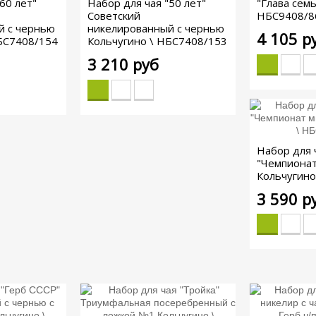
60 лет"
Набор для чая "50 лет"
"Глава семь
Советский
НБС9408/8
й с чернью
никелированный с чернью
4 105 р
БС7408/154
Кольчугино \ НБС7408/153
3 210 руб
Набор для 
"Чемпионат
Кольчугино
3 590 р