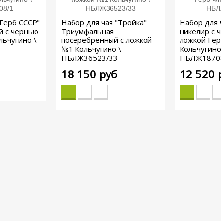
"Герб СССР"
Набор для чая "Тройка"
Набор для 
й с чернью
Триумфальная
никелир с ча
льчугино \
посеребренный с ложкой
ложкой Гер
№1 Кольчугино \
Кольчугино
НБЛЖ36523/33
НБЛЖ1870
18 150 руб
12 520 