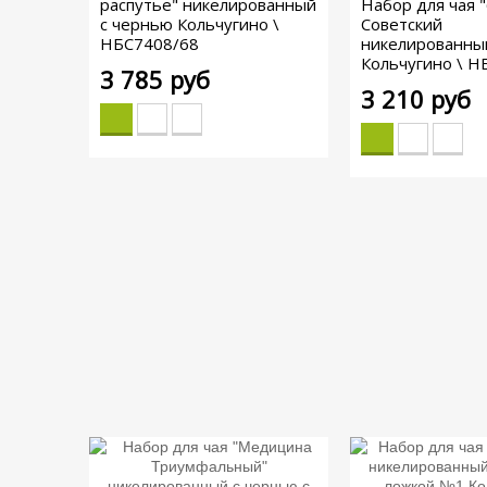
распутье" никелированный
Набор для чая "
с чернью Кольчугино \
Советский
НБС7408/68
никелированны
Кольчугино \ Н
3 785 руб
3 210 руб