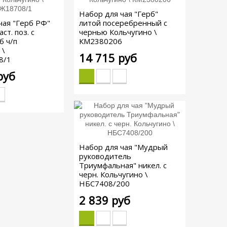
Набор для чая "Герб"
чая "Герб РФ"
литой посеребренный с
ст. поз. с
чернью Кольчугино \
б ч/п
КМ2380206
 \
14 715 руб
8/1
руб
Набор для чая "Мудрый
руководитель
Триумфальная" никел. с
черн. Кольчугино \
НБС7408/200
2 839 руб