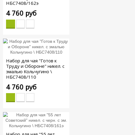
НБС7408/162э
4 760 руб
Набор для чая "Готов к
Труду и Обороне" никел. с
эмалью Кольчугино \
НБС7408/110
4 760 руб
Набор для чая "55 лет