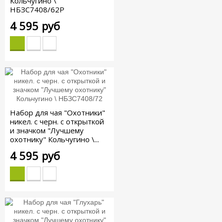
Кольчугино \
НБЗС7408/62Р
4 595 руб
Набор для чая "Охотники"
никел. с черн. с открыткой
и значком "Лучшему
охотнику" Кольчугино \...
4 595 руб