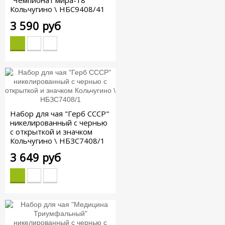
Кольчугино \ НБС9408/41
3 590 руб
Набор для чая "Герб СССР"
никелированный с чернью
с открыткой и значком
Кольчугино \ НБЗС7408/1
3 649 руб