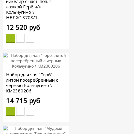
никелир с част. поз. с
ложкой Герб ч/п
Кольчугино \
НБЛЖ18708/1
12 520 руб
Набор для чая "Герб"
литой посеребренный с
чернью Кольчугино \
КМ2380206
14 715 руб