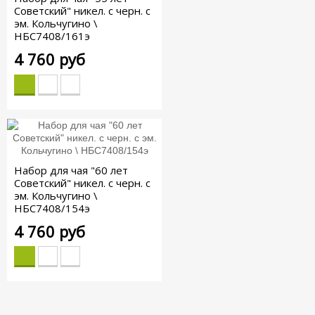
Советский" никел. с черн. с
эм. Кольчугино \
НБС7408/161э
4 760 руб
Набор для чая "60 лет
Советский" никел. с черн. с
эм. Кольчугино \
НБС7408/154э
4 760 руб