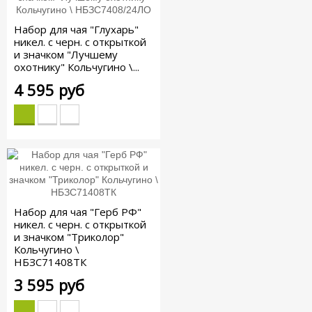
Набор для чая "Глухарь"
никел. с черн. с открыткой
и значком "Лучшему
охотнику" Кольчугино \...
4 595 руб
Набор для чая "Герб РФ"
никел. с черн. с открыткой
и значком "Триколор"
Кольчугино \
НБЗС71408ТК
3 595 руб