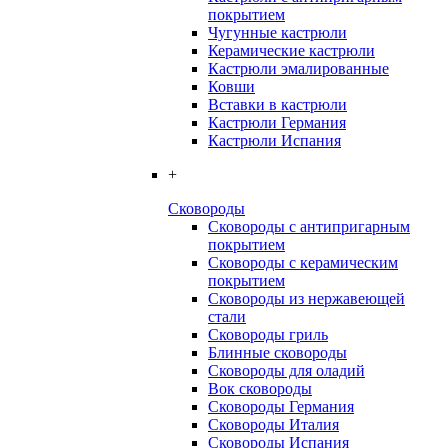
покрытием
Чугунные кастрюли
Керамические кастрюли
Кастрюли эмалированные
Ковши
Вставки в кастрюли
Кастрюли Германия
Кастрюли Испания
+
Сковороды
Сковороды с антипригарным
покрытием
Сковороды с керамическим
покрытием
Сковороды из нержавеющей
стали
Сковороды гриль
Блинные сковороды
Сковороды для оладий
Вок сковороды
Сковороды Германия
Сковороды Италия
Сковороды Испания