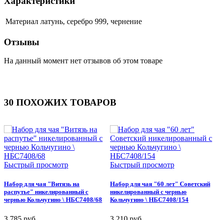
Характеристики
Материал
латунь, серебро 999, чернение
Отзывы
На данный момент нет отзывов об этом товаре
30 ПОХОЖИХ ТОВАРОВ
Быстрый просмотр
Быстрый просмотр
Набор для чая "Витязь на
Набор для чая "60 лет" Советский
Н
распутье" никелированный с
никелированный с чернью
н
чернью Кольчугино \ НБС7408/68
Кольчугино \ НБС7408/154
К
3 785 руб
3 210 руб
3