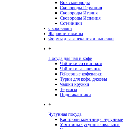
Вок сковороды
Сковороды Германия
Сковороды Италия
Сковороды Испания
Сотейники
Скороварки
Жаровни тажины
Формы для запекания и выпечки
+
Посуда для чая и кофе
Чайники со свистком
Чайники заварочные
Гейзерные кофеварки
Турки для кофе, джезвы
Чашки кружки
Термосы
Подстаканники
+
Чугунная посуда
Кастрюли кокотницы чугунные
Утятницы чугунные овальные