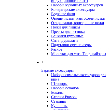
индукционной плиты
Наборы кухонных аксессуаров
Кондитерские аксессуары
Водяные бани
Овощечистки, картофелечистки
Открывалки, консервные ножи
Ножи для пиццы
Прессы для чеснока
Венчики кухонные
Сита, дуршлаги
Подставки органайзеры
Разное
Молотки для мяса Тендерайзеры
+
Барные аксессуары
Наборы сомелье аксессуаров для
вина
Штопоры
Наборы бокалов
Бокалы
Стопки Рюмки
Стаканы
Кувшины