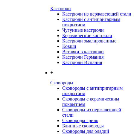
Кастрюли
Кастрюли из нержавеющей стали
Кастрюли с антипригарным
покрытием
Чугунные кастрюли
Керамические кастрюли
Кастрюли эмалированные
Ковши
Вставки в кастрюли
Кастрюли Германия
Кастрюли Испания
+
Сковороды
Сковороды с антипригарным
покрытием
Сковороды с керамическим
покрытием
Сковороды из нержавеющей
стали
Сковороды гриль
Блинные сковороды
Сковороды для оладий