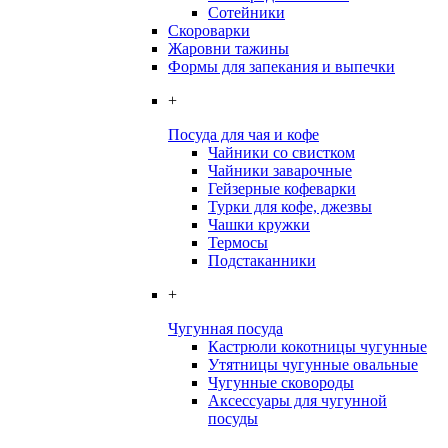
Сотейники
Скороварки
Жаровни тажины
Формы для запекания и выпечки
+
Посуда для чая и кофе
Чайники со свистком
Чайники заварочные
Гейзерные кофеварки
Турки для кофе, джезвы
Чашки кружки
Термосы
Подстаканники
+
Чугунная посуда
Кастрюли кокотницы чугунные
Утятницы чугунные овальные
Чугунные сковороды
Аксессуары для чугунной
посуды