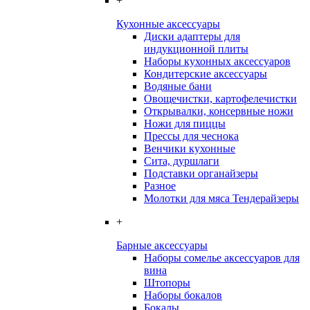
+
Кухонные аксессуары
Диски адаптеры для
индукционной плиты
Наборы кухонных аксессуаров
Кондитерские аксессуары
Водяные бани
Овощечистки, картофелечистки
Открывалки, консервные ножи
Ножи для пиццы
Прессы для чеснока
Венчики кухонные
Сита, дуршлаги
Подставки органайзеры
Разное
Молотки для мяса Тендерайзеры
+
Барные аксессуары
Наборы сомелье аксессуаров для
вина
Штопоры
Наборы бокалов
Бокалы