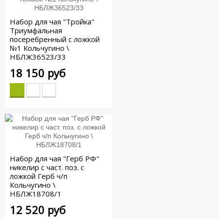
Набор для чая "Тройка"
Триумфальная
посеребренный с ложкой
№1 Кольчугино \
НБЛЖ36523/33
18 150 руб
Набор для чая "Герб РФ"
никелир с част. поз. с
ложкой Герб ч/п
Кольчугино \
НБЛЖ18708/1
12 520 руб