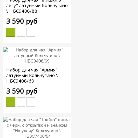
лесу" латунный Кольчугино
\ НБС9408/88
3 590 руб
Набор для чая "Армия"
латунный Кольчугино \
НБС9408/69
3 590 руб