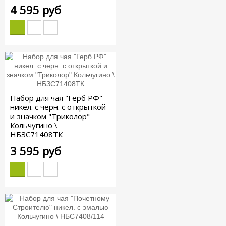
4 595 руб
Набор для чая "Герб РФ"
никел. с черн. с открыткой
и значком "Триколор"
Кольчугино \
НБЗС71408ТК
3 595 руб