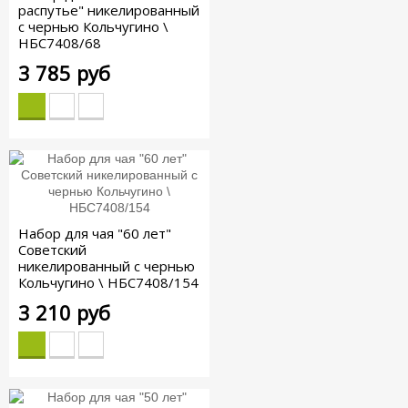
распутье" никелированный
с чернью Кольчугино \
НБС7408/68
3 785 руб
Набор для чая "60 лет"
Советский
никелированный с чернью
Кольчугино \ НБС7408/154
3 210 руб