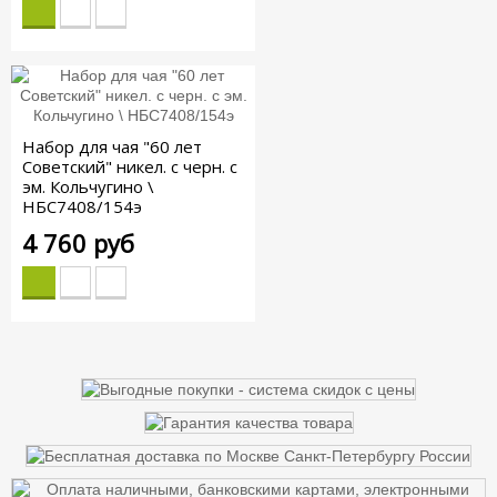
Набор для чая "60 лет
Советский" никел. с черн. с
эм. Кольчугино \
НБС7408/154э
4 760 руб