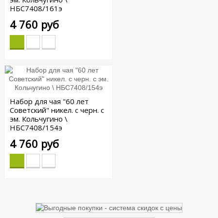
НБС7408/161э
4 760 руб
Набор для чая "60 лет
Советский" никел. с черн. с
эм. Кольчугино \
НБС7408/154э
4 760 руб