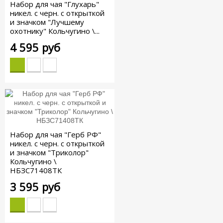
Набор для чая "Глухарь"
никел. с черн. с открыткой
и значком "Лучшему
охотнику" Кольчугино \...
4 595 руб
Набор для чая "Герб РФ"
никел. с черн. с открыткой
и значком "Триколор"
Кольчугино \
НБЗС71408ТК
3 595 руб