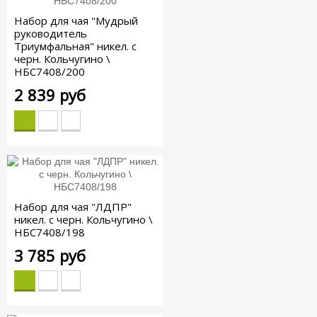
Набор для чая "Мудрый
руководитель
Триумфальная" никел. с
черн. Кольчугино \
НБС7408/200
2 839 руб
Набор для чая "ЛДПР"
никел. с черн. Кольчугино \
НБС7408/198
3 785 руб