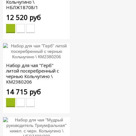
Кольчугино \
НБЛЖ18708/1
12 520 руб
Набор для чая "Герб"
литой посеребренный с
чернью Кольчугино \
КМ2380206
14 715 руб