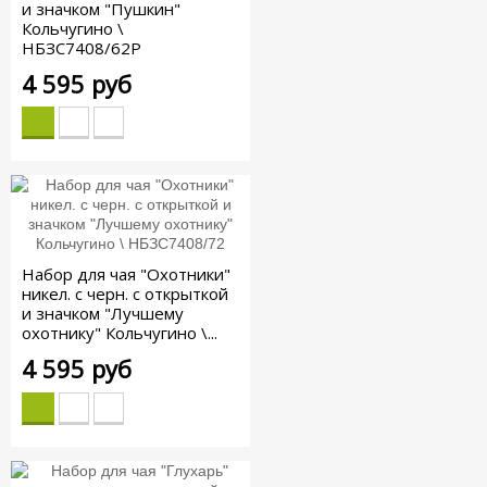
и значком "Пушкин"
Кольчугино \
НБЗС7408/62Р
4 595 руб
Набор для чая "Охотники"
никел. с черн. с открыткой
и значком "Лучшему
охотнику" Кольчугино \...
4 595 руб