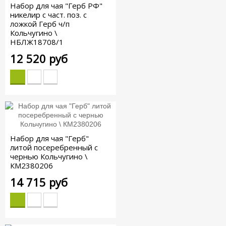
Набор для чая "Герб РФ"
никелир с част. поз. с
ложкой Герб ч/п
Кольчугино \
НБЛЖ18708/1
12 520 руб
Набор для чая "Герб"
литой посеребренный с
чернью Кольчугино \
КМ2380206
14 715 руб