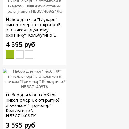
Набор для чая "Глухарь"
никел. с черн. с открыткой
и значком "Лучшему
охотнику" Кольчугино \...
4 595 руб
Набор для чая "Герб РФ"
никел. с черн. с открыткой
и значком "Триколор"
Кольчугино \
НБЗС71408ТК
3 595 руб