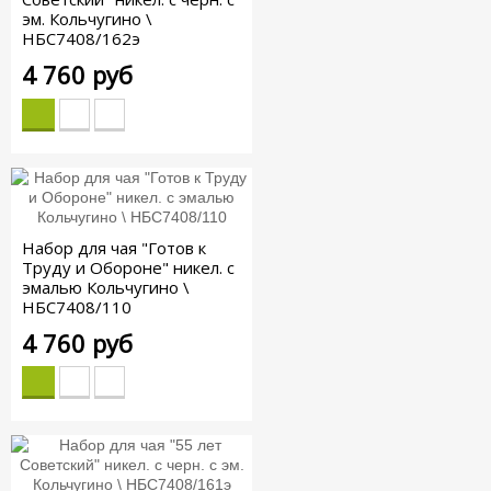
эм. Кольчугино \
НБС7408/162э
4 760 руб
Набор для чая "Готов к
Труду и Обороне" никел. с
эмалью Кольчугино \
НБС7408/110
4 760 руб