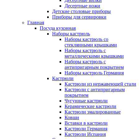
Десертные вилки
Десертные ножи
Детские столовые приборы
Приборы для сервировки
Главная
Посуда кухонная
Наборы кастрюль
Наборы кастрюль со
стеклянными крышками
Наборы кастрюль с
металлическими крышками
Наборы кастрюль с
антипригарным покрытием
Наборы кастрюль Германия
Кастрюли
Кастрюли из нержавеющей стали
Кастрюли с антипригарным
покрытием
Чугунные кастрюли
Керамические кастрюли
Кастрюли эмалированные
Ковши
Вставки в кастрюли
Кастрюли Германия
Кастрюли Испания