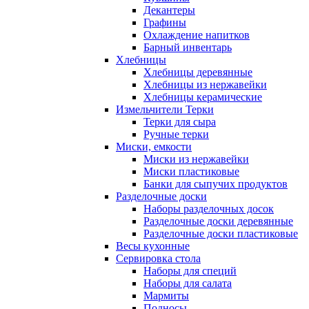
Декантеры
Графины
Охлаждение напитков
Барный инвентарь
Хлебницы
Хлебницы деревянные
Хлебницы из нержавейки
Хлебницы керамические
Измельчители Терки
Терки для сыра
Ручные терки
Миски, емкости
Миски из нержавейки
Миски пластиковые
Банки для сыпучих продуктов
Разделочные доски
Наборы разделочных досок
Разделочные доски деревянные
Разделочные доски пластиковые
Весы кухонные
Сервировка стола
Наборы для специй
Наборы для салата
Мармиты
Подносы