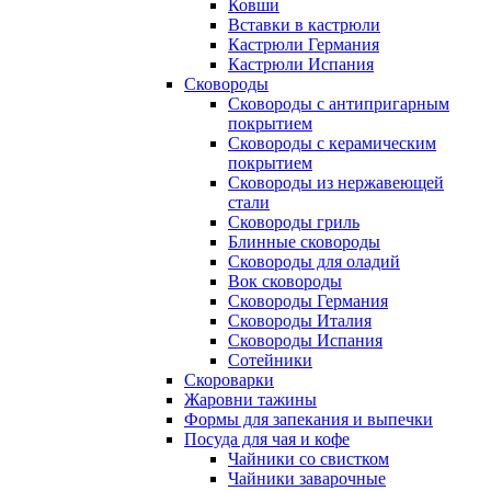
Ковши
Вставки в кастрюли
Кастрюли Германия
Кастрюли Испания
Сковороды
Сковороды с антипригарным
покрытием
Сковороды с керамическим
покрытием
Сковороды из нержавеющей
стали
Сковороды гриль
Блинные сковороды
Сковороды для оладий
Вок сковороды
Сковороды Германия
Сковороды Италия
Сковороды Испания
Сотейники
Скороварки
Жаровни тажины
Формы для запекания и выпечки
Посуда для чая и кофе
Чайники со свистком
Чайники заварочные