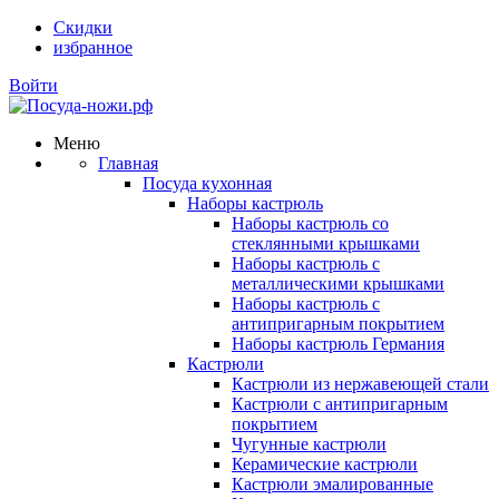
Скидки
избранное
Войти
Меню
Главная
Посуда кухонная
Наборы кастрюль
Наборы кастрюль со
стеклянными крышками
Наборы кастрюль с
металлическими крышками
Наборы кастрюль с
антипригарным покрытием
Наборы кастрюль Германия
Кастрюли
Кастрюли из нержавеющей стали
Кастрюли с антипригарным
покрытием
Чугунные кастрюли
Керамические кастрюли
Кастрюли эмалированные