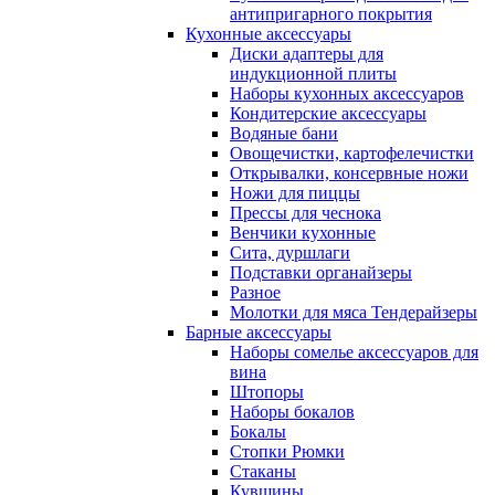
антипригарного покрытия
Кухонные аксессуары
Диски адаптеры для
индукционной плиты
Наборы кухонных аксессуаров
Кондитерские аксессуары
Водяные бани
Овощечистки, картофелечистки
Открывалки, консервные ножи
Ножи для пиццы
Прессы для чеснока
Венчики кухонные
Сита, дуршлаги
Подставки органайзеры
Разное
Молотки для мяса Тендерайзеры
Барные аксессуары
Наборы сомелье аксессуаров для
вина
Штопоры
Наборы бокалов
Бокалы
Стопки Рюмки
Стаканы
Кувшины