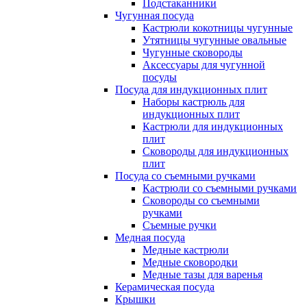
Подстаканники
Чугунная посуда
Кастрюли кокотницы чугунные
Утятницы чугунные овальные
Чугунные сковороды
Аксессуары для чугунной
посуды
Посуда для индукционных плит
Наборы кастрюль для
индукционных плит
Кастрюли для индукционных
плит
Сковороды для индукционных
плит
Посуда со съемными ручками
Кастрюли со съемными ручками
Сковороды со съемными
ручками
Съемные ручки
Медная посуда
Медные кастрюли
Медные сковородки
Медные тазы для варенья
Керамическая посуда
Крышки