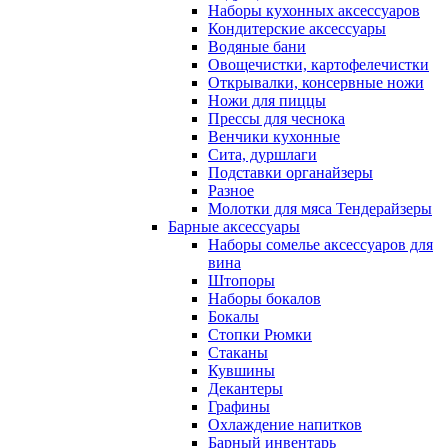
Наборы кухонных аксессуаров
Кондитерские аксессуары
Водяные бани
Овощечистки, картофелечистки
Открывалки, консервные ножи
Ножи для пиццы
Прессы для чеснока
Венчики кухонные
Сита, дуршлаги
Подставки органайзеры
Разное
Молотки для мяса Тендерайзеры
Барные аксессуары
Наборы сомелье аксессуаров для
вина
Штопоры
Наборы бокалов
Бокалы
Стопки Рюмки
Стаканы
Кувшины
Декантеры
Графины
Охлаждение напитков
Барный инвентарь