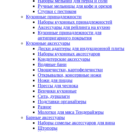
Наборы мельниц для перца и соли
Ручные мельницы для кофе и орехов
Ступки с пестиком
Кухонные принадлежности
Наборы кухонных принадлежностей
Аксессуары для рейлинга на кухню
Кухонные принадлежности для
антипригарного покрытия
Кухонные аксессуары
Диски адаптеры для индукционной плиты
Наборы кухонных аксессуаров
Кондитерские аксессуары
Водяные бани
Овощечистки, картофелечистки
Открывалки, консервные ножи
Ножи для пиццы
Прессы для чеснока
Венчики кухонные
Сита, дуршлаги
Подставки органайзеры
Разное
Молотки для мяса Тендерайзеры
Барные аксессуары
Наборы сомелье аксессуаров для вина
Штопоры