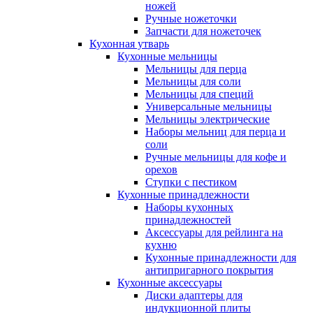
ножей
Ручные ножеточки
Запчасти для ножеточек
Кухонная утварь
Кухонные мельницы
Мельницы для перца
Мельницы для соли
Мельницы для специй
Универсальные мельницы
Мельницы электрические
Наборы мельниц для перца и
соли
Ручные мельницы для кофе и
орехов
Ступки с пестиком
Кухонные принадлежности
Наборы кухонных
принадлежностей
Аксессуары для рейлинга на
кухню
Кухонные принадлежности для
антипригарного покрытия
Кухонные аксессуары
Диски адаптеры для
индукционной плиты