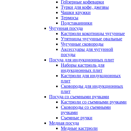
Гейзерные кофеварки
Турки для кофе, джезвы
Чашки кружки
Термосы
Подстаканники
Чугунная посуда
Кастрюли кокотницы чугунные
Утятницы чугунные овальные
Чугунные сковороды
Аксессуары для чугунной
посуды
Посуда для индукционных плит
Наборы кастрюль для
индукционных плит
Кастрюли для индукционных
плит
Сковороды для индукционных
плит
Посуда со съемными ручками
Кастрюли со съемными ручками
Сковороды со съемными
ручками
Съемные ручки
Медная посуда
Медные кастрюли