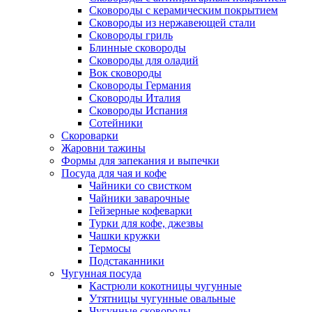
Сковороды с керамическим покрытием
Сковороды из нержавеющей стали
Сковороды гриль
Блинные сковороды
Сковороды для оладий
Вок сковороды
Сковороды Германия
Сковороды Италия
Сковороды Испания
Сотейники
Скороварки
Жаровни тажины
Формы для запекания и выпечки
Посуда для чая и кофе
Чайники со свистком
Чайники заварочные
Гейзерные кофеварки
Турки для кофе, джезвы
Чашки кружки
Термосы
Подстаканники
Чугунная посуда
Кастрюли кокотницы чугунные
Утятницы чугунные овальные
Чугунные сковороды