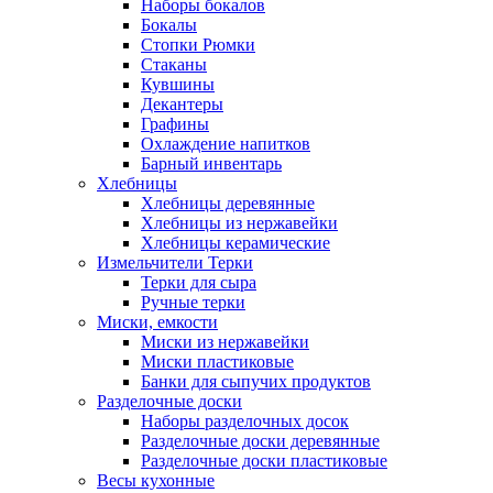
Наборы бокалов
Бокалы
Стопки Рюмки
Стаканы
Кувшины
Декантеры
Графины
Охлаждение напитков
Барный инвентарь
Хлебницы
Хлебницы деревянные
Хлебницы из нержавейки
Хлебницы керамические
Измельчители Терки
Терки для сыра
Ручные терки
Миски, емкости
Миски из нержавейки
Миски пластиковые
Банки для сыпучих продуктов
Разделочные доски
Наборы разделочных досок
Разделочные доски деревянные
Разделочные доски пластиковые
Весы кухонные