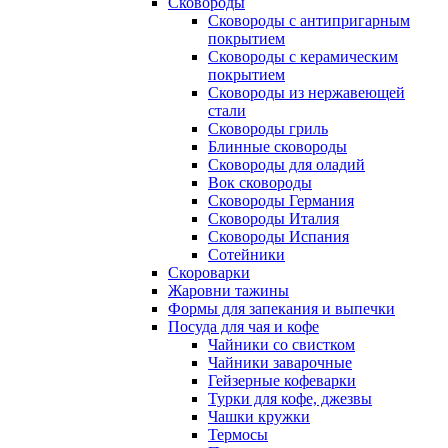
Сковороды
Сковороды с антипригарным
покрытием
Сковороды с керамическим
покрытием
Сковороды из нержавеющей
стали
Сковороды гриль
Блинные сковороды
Сковороды для оладий
Вок сковороды
Сковороды Германия
Сковороды Италия
Сковороды Испания
Сотейники
Скороварки
Жаровни тажины
Формы для запекания и выпечки
Посуда для чая и кофе
Чайники со свистком
Чайники заварочные
Гейзерные кофеварки
Турки для кофе, джезвы
Чашки кружки
Термосы