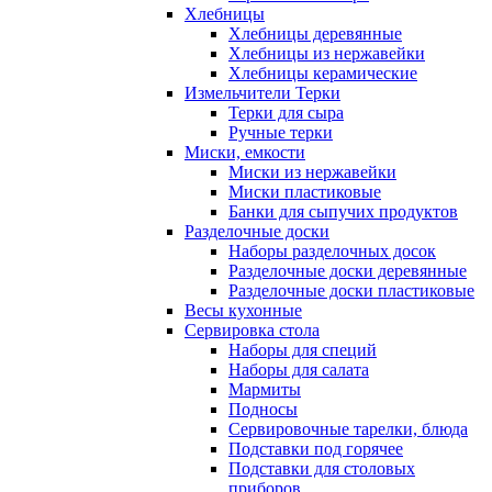
Хлебницы
Хлебницы деревянные
Хлебницы из нержавейки
Хлебницы керамические
Измельчители Терки
Терки для сыра
Ручные терки
Миски, емкости
Миски из нержавейки
Миски пластиковые
Банки для сыпучих продуктов
Разделочные доски
Наборы разделочных досок
Разделочные доски деревянные
Разделочные доски пластиковые
Весы кухонные
Сервировка стола
Наборы для специй
Наборы для салата
Мармиты
Подносы
Сервировочные тарелки, блюда
Подставки под горячее
Подставки для столовых
приборов