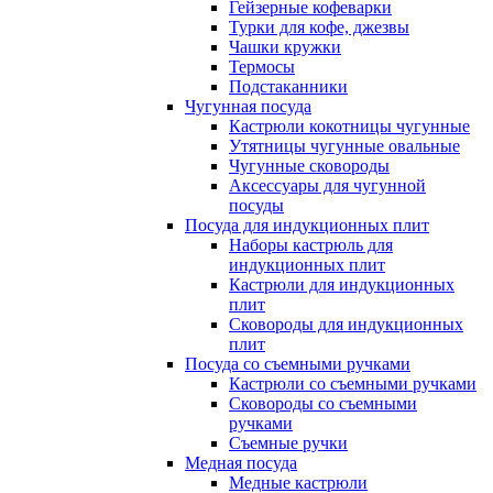
Гейзерные кофеварки
Турки для кофе, джезвы
Чашки кружки
Термосы
Подстаканники
Чугунная посуда
Кастрюли кокотницы чугунные
Утятницы чугунные овальные
Чугунные сковороды
Аксессуары для чугунной
посуды
Посуда для индукционных плит
Наборы кастрюль для
индукционных плит
Кастрюли для индукционных
плит
Сковороды для индукционных
плит
Посуда со съемными ручками
Кастрюли со съемными ручками
Сковороды со съемными
ручками
Съемные ручки
Медная посуда
Медные кастрюли