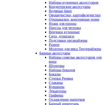
Наборы кухонных аксессуаров
Кондитерские аксессуары
Водяные бани
Овощечистки, картофелечистки
Открывалки, консервные ножи
Ножи для пиццы
Прессы для чеснока
Венчики кухонные
Сита, дуршлаги
Подставки органайзеры
Разное
Молотки для мяса Тендерайзеры
Барные аксессуары
Наборы сомелье аксессуаров для
вина
Штопоры
Наборы бокалов
Бокалы
Стопки Рюмки
Стаканы
Кувшины
Декантеры
Графины
Охлаждение напитков
Барный инвентарь