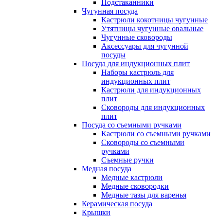
Подстаканники
Чугунная посуда
Кастрюли кокотницы чугунные
Утятницы чугунные овальные
Чугунные сковороды
Аксессуары для чугунной
посуды
Посуда для индукционных плит
Наборы кастрюль для
индукционных плит
Кастрюли для индукционных
плит
Сковороды для индукционных
плит
Посуда со съемными ручками
Кастрюли со съемными ручками
Сковороды со съемными
ручками
Съемные ручки
Медная посуда
Медные кастрюли
Медные сковородки
Медные тазы для варенья
Керамическая посуда
Крышки