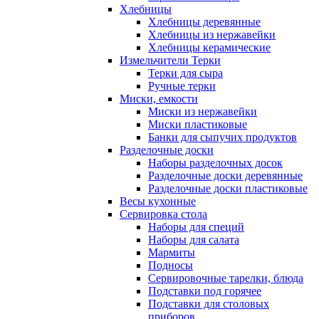
Хлебницы
Хлебницы деревянные
Хлебницы из нержавейки
Хлебницы керамические
Измельчители Терки
Терки для сыра
Ручные терки
Миски, емкости
Миски из нержавейки
Миски пластиковые
Банки для сыпучих продуктов
Разделочные доски
Наборы разделочных досок
Разделочные доски деревянные
Разделочные доски пластиковые
Весы кухонные
Сервировка стола
Наборы для специй
Наборы для салата
Мармиты
Подносы
Сервировочные тарелки, блюда
Подставки под горячее
Подставки для столовых
приборов