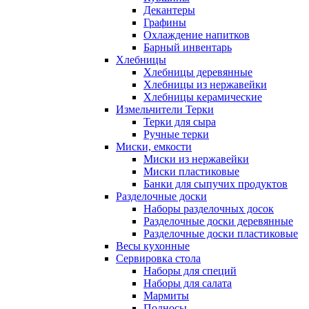
Декантеры
Графины
Охлаждение напитков
Барный инвентарь
Хлебницы
Хлебницы деревянные
Хлебницы из нержавейки
Хлебницы керамические
Измельчители Терки
Терки для сыра
Ручные терки
Миски, емкости
Миски из нержавейки
Миски пластиковые
Банки для сыпучих продуктов
Разделочные доски
Наборы разделочных досок
Разделочные доски деревянные
Разделочные доски пластиковые
Весы кухонные
Сервировка стола
Наборы для специй
Наборы для салата
Мармиты
Подносы