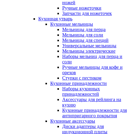
ножей
Ручные ножеточки
Запчасти для ножеточек
Кухонная утварь
Кухонные мельницы
Мельницы для перца
Мельницы для соли
Мельницы для специй
Универсальные мельницы
Мельницы электрические
Наборы мельниц для перца и
соли
Ручные мельницы для кофе и
орехов
Ступки с пестиком
Кухонные принадлежности
Наборы кухонных
принадлежностей
Аксессуары для рейлинга на
кухню
Кухонные принадлежности для
антипригарного покрытия
Кухонные аксессуары
Диски адаптеры для
индукционной плиты