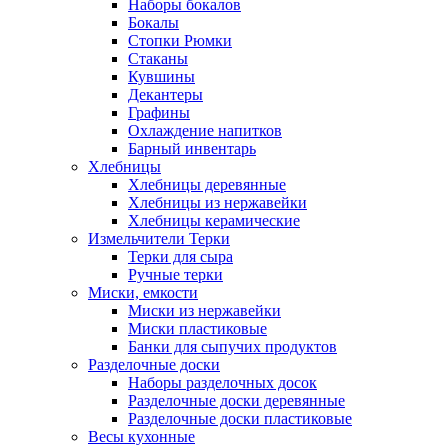
Наборы бокалов
Бокалы
Стопки Рюмки
Стаканы
Кувшины
Декантеры
Графины
Охлаждение напитков
Барный инвентарь
Хлебницы
Хлебницы деревянные
Хлебницы из нержавейки
Хлебницы керамические
Измельчители Терки
Терки для сыра
Ручные терки
Миски, емкости
Миски из нержавейки
Миски пластиковые
Банки для сыпучих продуктов
Разделочные доски
Наборы разделочных досок
Разделочные доски деревянные
Разделочные доски пластиковые
Весы кухонные