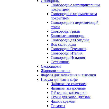
Сковороды
Сковороды с антипригарным
покрытием
Сковороды с керамическим
покрытием
Сковороды из нержавеющей
стали
Сковороды гриль
Блинные сковороды
Сковороды для оладий
Вок сковороды
Сковороды Германия
Сковороды Италия
Сковороды Испания
Сотейники
Скороварки
Жаровни тажины
Формы для запекания и выпечки
Посуда для чая и кофе
Чайники со свистком
Чайники заварочные
Гейзерные кофеварки
Турки для кофе, джезвы
Чашки кружки
Термосы