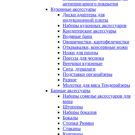
антипригарного покрытия
Кухонные аксессуары
Диски адаптеры для
индукционной плиты
Наборы кухонных аксессуаров
Кондитерские аксессуары
Водяные бани
Овощечистки, картофелечистки
Открывалки, консервные ножи
Ножи для пиццы
Прессы для чеснока
Венчики кухонные
Сита, дуршлаги
Подставки органайзеры
Разное
Молотки для мяса Тендерайзеры
Барные аксессуары
Наборы сомелье аксессуаров для
вина
Штопоры
Наборы бокалов
Бокалы
Стопки Рюмки
Стаканы
Кувшины