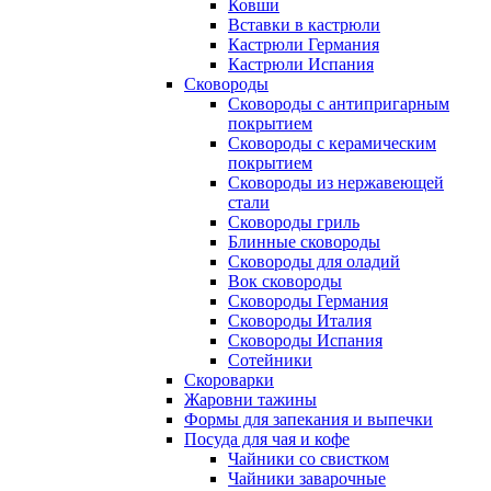
Ковши
Вставки в кастрюли
Кастрюли Германия
Кастрюли Испания
Сковороды
Сковороды с антипригарным
покрытием
Сковороды с керамическим
покрытием
Сковороды из нержавеющей
стали
Сковороды гриль
Блинные сковороды
Сковороды для оладий
Вок сковороды
Сковороды Германия
Сковороды Италия
Сковороды Испания
Сотейники
Скороварки
Жаровни тажины
Формы для запекания и выпечки
Посуда для чая и кофе
Чайники со свистком
Чайники заварочные