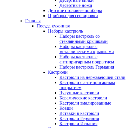
Десертные вилки
Десертные ножи
Детские столовые приборы
Приборы для сервировки
Главная
Посуда кухонная
Наборы кастрюль
Наборы кастрюль со
стеклянными крышками
Наборы кастрюль с
металлическими крышками
Наборы кастрюль с
антипригарным покрытием
Наборы кастрюль Германия
Кастрюли
Кастрюли из нержавеющей стали
Кастрюли с антипригарным
покрытием
Чугунные кастрюли
Керамические кастрюли
Кастрюли эмалированные
Ковши
Вставки в кастрюли
Кастрюли Германия
Кастрюли Испания