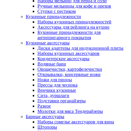
Наборы мельниц для перца и соли
Ручные мельницы для кофе и орехов
Ступки с пестиком
Кухонные принадлежности
Наборы кухонных принадлежностей
Аксессуары для рейлинга на кухню
Кухонные принадлежности для
антипригарного покрытия
Кухонные аксессуары
Диски адаптеры для индукционной плиты
Наборы кухонных аксессуаров
Кондитерские аксессуары
Водяные бани
Овощечистки, картофелечистки
Открывалки, консервные ножи
Ножи для пиццы
Прессы для чеснока
Венчики кухонные
Сита, дуршлаги
Подставки органайзеры
Разное
Молотки для мяса Тендерайзеры
Барные аксессуары
Наборы сомелье аксессуаров для вина
Штопоры