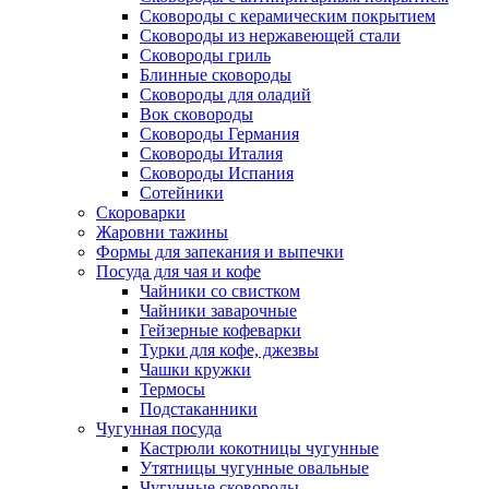
Сковороды с керамическим покрытием
Сковороды из нержавеющей стали
Сковороды гриль
Блинные сковороды
Сковороды для оладий
Вок сковороды
Сковороды Германия
Сковороды Италия
Сковороды Испания
Сотейники
Скороварки
Жаровни тажины
Формы для запекания и выпечки
Посуда для чая и кофе
Чайники со свистком
Чайники заварочные
Гейзерные кофеварки
Турки для кофе, джезвы
Чашки кружки
Термосы
Подстаканники
Чугунная посуда
Кастрюли кокотницы чугунные
Утятницы чугунные овальные
Чугунные сковороды