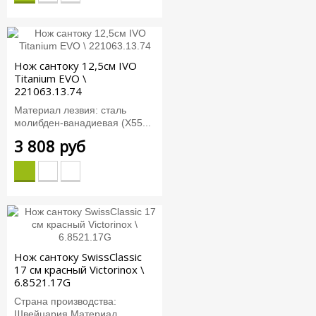
Нож сантоку 12,5см IVO
Titanium EVO \
221063.13.74
Материал лезвия: сталь
молибден-ванадиевая (X55...
3 808 руб
Нож сантоку SwissClassic
17 см красный Victorinox \
6.8521.17G
Страна производства:
Швейцария Материал