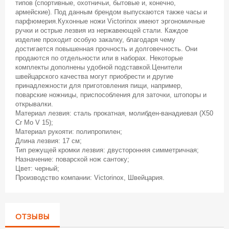
типов (спортивные, охотничьи, бытовые и, конечно,
армейские). Под данным брендом выпускаются также часы и
парфюмерия.Кухонные ножи Victorinox имеют эргономичные
ручки и острые лезвия из нержавеющей стали. Каждое
изделие проходит особую закалку, благодаря чему
достигается повышенная прочность и долговечность. Они
продаются по отдельности или в наборах. Некоторые
комплекты дополнены удобной подставкой.Ценители
швейцарского качества могут приобрести и другие
принадлежности для приготовления пищи, например,
поварские ножницы, приспособления для заточки, штопоры и
открывалки.
Материал лезвия: сталь прокатная, молибден-ванадиевая (X50
Cr Mo V 15);
Материал рукояти: полипропилен;
Длина лезвия: 17 см;
Тип режущей кромки лезвия: двусторонняя симметричная;
Назначение: поварской нож сантоку;
Цвет: черный;
Производство компании: Victorinox, Швейцария.
ОТЗЫВЫ