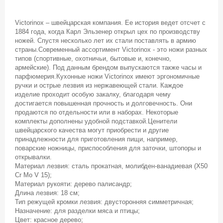
Victorinox – швейцарская компания. Ее история ведет отсчет с
1884 года, когда Карл Эльзенер открыл цех по производству
ножей. Спустя несколько лет их стали поставлять в армию
страны.Современный ассортимент Victorinox - это ножи разных
типов (спортивные, охотничьи, бытовые и, конечно,
армейские). Под данным брендом выпускаются также часы и
парфюмерия.Кухонные ножи Victorinox имеют эргономичные
ручки и острые лезвия из нержавеющей стали. Каждое
изделие проходит особую закалку, благодаря чему
достигается повышенная прочность и долговечность. Они
продаются по отдельности или в наборах. Некоторые
комплекты дополнены удобной подставкой.Ценители
швейцарского качества могут приобрести и другие
принадлежности для приготовления пищи, например,
поварские ножницы, приспособления для заточки, штопоры и
открывалки.
Материал лезвия: сталь прокатная, молибден-ванадиевая (X50
Cr Mo V 15);
Материал рукояти: дерево палисандр;
Длина лезвия: 18 см;
Тип режущей кромки лезвия: двусторонняя симметричная;
Назначение: для разделки мяса и птицы;
Цвет: красное дерево;