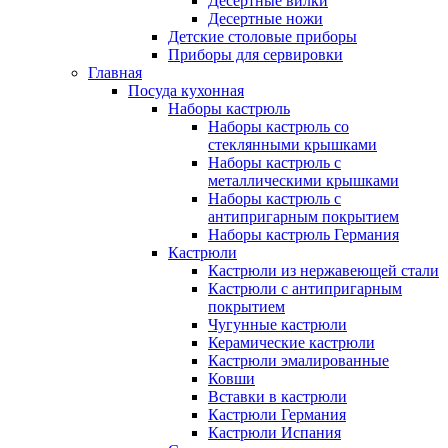
Десертные вилки
Десертные ножи
Детские столовые приборы
Приборы для сервировки
Главная
Посуда кухонная
Наборы кастрюль
Наборы кастрюль со
стеклянными крышками
Наборы кастрюль с
металлическими крышками
Наборы кастрюль с
антипригарным покрытием
Наборы кастрюль Германия
Кастрюли
Кастрюли из нержавеющей стали
Кастрюли с антипригарным
покрытием
Чугунные кастрюли
Керамические кастрюли
Кастрюли эмалированные
Ковши
Вставки в кастрюли
Кастрюли Германия
Кастрюли Испания