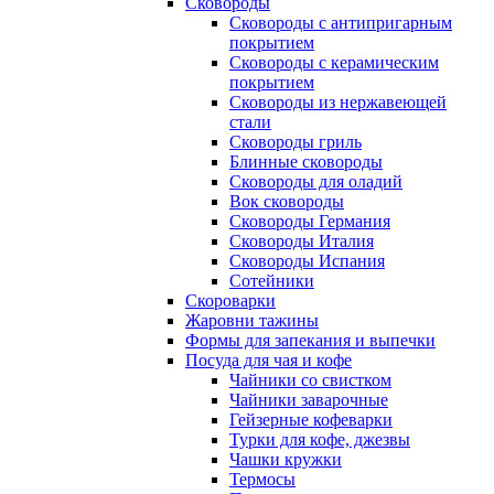
Сковороды
Сковороды с антипригарным
покрытием
Сковороды с керамическим
покрытием
Сковороды из нержавеющей
стали
Сковороды гриль
Блинные сковороды
Сковороды для оладий
Вок сковороды
Сковороды Германия
Сковороды Италия
Сковороды Испания
Сотейники
Скороварки
Жаровни тажины
Формы для запекания и выпечки
Посуда для чая и кофе
Чайники со свистком
Чайники заварочные
Гейзерные кофеварки
Турки для кофе, джезвы
Чашки кружки
Термосы