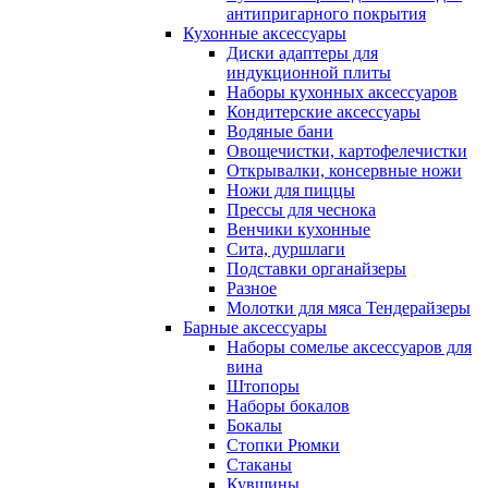
антипригарного покрытия
Кухонные аксессуары
Диски адаптеры для
индукционной плиты
Наборы кухонных аксессуаров
Кондитерские аксессуары
Водяные бани
Овощечистки, картофелечистки
Открывалки, консервные ножи
Ножи для пиццы
Прессы для чеснока
Венчики кухонные
Сита, дуршлаги
Подставки органайзеры
Разное
Молотки для мяса Тендерайзеры
Барные аксессуары
Наборы сомелье аксессуаров для
вина
Штопоры
Наборы бокалов
Бокалы
Стопки Рюмки
Стаканы
Кувшины