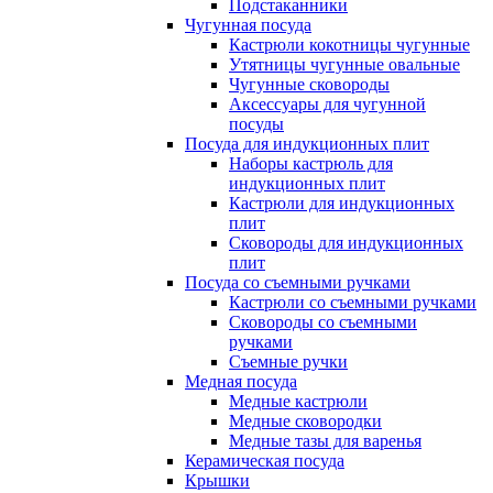
Подстаканники
Чугунная посуда
Кастрюли кокотницы чугунные
Утятницы чугунные овальные
Чугунные сковороды
Аксессуары для чугунной
посуды
Посуда для индукционных плит
Наборы кастрюль для
индукционных плит
Кастрюли для индукционных
плит
Сковороды для индукционных
плит
Посуда со съемными ручками
Кастрюли со съемными ручками
Сковороды со съемными
ручками
Съемные ручки
Медная посуда
Медные кастрюли
Медные сковородки
Медные тазы для варенья
Керамическая посуда
Крышки