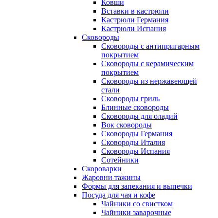
Ковши
Вставки в кастрюли
Кастрюли Германия
Кастрюли Испания
Сковороды
Сковороды с антипригарным
покрытием
Сковороды с керамическим
покрытием
Сковороды из нержавеющей
стали
Сковороды гриль
Блинные сковороды
Сковороды для оладий
Вок сковороды
Сковороды Германия
Сковороды Италия
Сковороды Испания
Сотейники
Скороварки
Жаровни тажины
Формы для запекания и выпечки
Посуда для чая и кофе
Чайники со свистком
Чайники заварочные