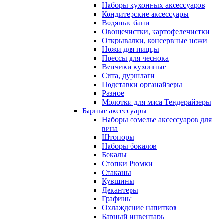
Наборы кухонных аксессуаров
Кондитерские аксессуары
Водяные бани
Овощечистки, картофелечистки
Открывалки, консервные ножи
Ножи для пиццы
Прессы для чеснока
Венчики кухонные
Сита, дуршлаги
Подставки органайзеры
Разное
Молотки для мяса Тендерайзеры
Барные аксессуары
Наборы сомелье аксессуаров для
вина
Штопоры
Наборы бокалов
Бокалы
Стопки Рюмки
Стаканы
Кувшины
Декантеры
Графины
Охлаждение напитков
Барный инвентарь