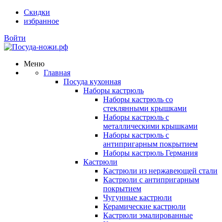
Скидки
избранное
Войти
Меню
Главная
Посуда кухонная
Наборы кастрюль
Наборы кастрюль со
стеклянными крышками
Наборы кастрюль с
металлическими крышками
Наборы кастрюль с
антипригарным покрытием
Наборы кастрюль Германия
Кастрюли
Кастрюли из нержавеющей стали
Кастрюли с антипригарным
покрытием
Чугунные кастрюли
Керамические кастрюли
Кастрюли эмалированные