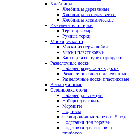
Хлебницы
Хлебницы деревянные
Хлебницы из нержавейки
Хлебницы керамические
Измельчители Терки
Терки для сыра
Ручные терки
Миски, емкости
Миски из нержавейки
Миски пластиковые
Банки для сыпучих продуктов
Разделочные доски
Наборы разделочных досок
Разделочные доски деревянные
Разделочные доски пластиковые
Весы кухонные
Сервировка стола
Наборы для специй
Наборы для салата
Мармиты
Подносы
Сервировочные тарелки, блюда
Подставки под горячее
Подставки для столовых
приборов