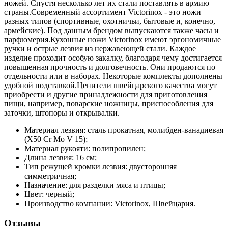
ножей. Спустя несколько лет их стали поставлять в армию
страны.Современный ассортимент Victorinox - это ножи
разных типов (спортивные, охотничьи, бытовые и, конечно,
армейские). Под данным брендом выпускаются также часы и
парфюмерия.Кухонные ножи Victorinox имеют эргономичные
ручки и острые лезвия из нержавеющей стали. Каждое
изделие проходит особую закалку, благодаря чему достигается
повышенная прочность и долговечность. Они продаются по
отдельности или в наборах. Некоторые комплекты дополнены
удобной подставкой.Ценители швейцарского качества могут
приобрести и другие принадлежности для приготовления
пищи, например, поварские ножницы, приспособления для
заточки, штопоры и открывалки.
Материал лезвия: сталь прокатная, молибден-ванадиевая
(X50 Cr Mo V 15);
Материал рукояти: полипропилен;
Длина лезвия: 16 см;
Тип режущей кромки лезвия: двусторонняя
симметричная;
Назначение: для разделки мяса и птицы;
Цвет: черный;
Производство компании: Victorinox, Швейцария.
Отзывы