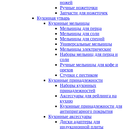
ножей
Ручные ножеточки
Запчасти для ножеточек
Кухонная утварь
Кухонные мельницы
Мельницы для перца
Мельницы для соли
Мельницы для специй
Универсальные мельницы
Мельницы электрические
Наборы мельниц для перца и
соли
Ручные мельницы для кофе и
орехов
Ступки с пестиком
Кухонные принадлежности
Наборы кухонных
принадлежностей
Аксессуары для рейлинга на
кухню
Кухонные принадлежности для
антипригарного покрытия
Кухонные аксессуары
Диски адаптеры для
индукционной плиты