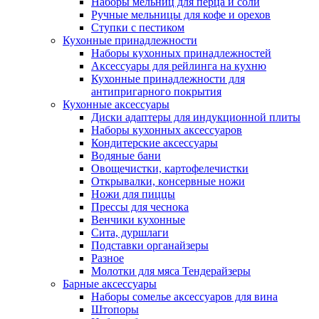
Наборы мельниц для перца и соли
Ручные мельницы для кофе и орехов
Ступки с пестиком
Кухонные принадлежности
Наборы кухонных принадлежностей
Аксессуары для рейлинга на кухню
Кухонные принадлежности для
антипригарного покрытия
Кухонные аксессуары
Диски адаптеры для индукционной плиты
Наборы кухонных аксессуаров
Кондитерские аксессуары
Водяные бани
Овощечистки, картофелечистки
Открывалки, консервные ножи
Ножи для пиццы
Прессы для чеснока
Венчики кухонные
Сита, дуршлаги
Подставки органайзеры
Разное
Молотки для мяса Тендерайзеры
Барные аксессуары
Наборы сомелье аксессуаров для вина
Штопоры