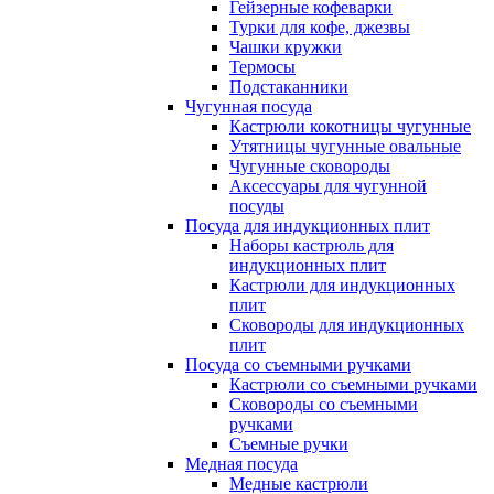
Гейзерные кофеварки
Турки для кофе, джезвы
Чашки кружки
Термосы
Подстаканники
Чугунная посуда
Кастрюли кокотницы чугунные
Утятницы чугунные овальные
Чугунные сковороды
Аксессуары для чугунной
посуды
Посуда для индукционных плит
Наборы кастрюль для
индукционных плит
Кастрюли для индукционных
плит
Сковороды для индукционных
плит
Посуда со съемными ручками
Кастрюли со съемными ручками
Сковороды со съемными
ручками
Съемные ручки
Медная посуда
Медные кастрюли