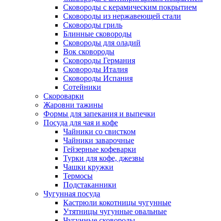
Сковороды с керамическим покрытием
Сковороды из нержавеющей стали
Сковороды гриль
Блинные сковороды
Сковороды для оладий
Вок сковороды
Сковороды Германия
Сковороды Италия
Сковороды Испания
Сотейники
Скороварки
Жаровни тажины
Формы для запекания и выпечки
Посуда для чая и кофе
Чайники со свистком
Чайники заварочные
Гейзерные кофеварки
Турки для кофе, джезвы
Чашки кружки
Термосы
Подстаканники
Чугунная посуда
Кастрюли кокотницы чугунные
Утятницы чугунные овальные
Чугунные сковороды