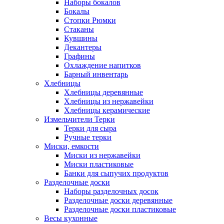
Наборы бокалов
Бокалы
Стопки Рюмки
Стаканы
Кувшины
Декантеры
Графины
Охлаждение напитков
Барный инвентарь
Хлебницы
Хлебницы деревянные
Хлебницы из нержавейки
Хлебницы керамические
Измельчители Терки
Терки для сыра
Ручные терки
Миски, емкости
Миски из нержавейки
Миски пластиковые
Банки для сыпучих продуктов
Разделочные доски
Наборы разделочных досок
Разделочные доски деревянные
Разделочные доски пластиковые
Весы кухонные