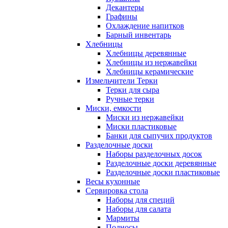
Декантеры
Графины
Охлаждение напитков
Барный инвентарь
Хлебницы
Хлебницы деревянные
Хлебницы из нержавейки
Хлебницы керамические
Измельчители Терки
Терки для сыра
Ручные терки
Миски, емкости
Миски из нержавейки
Миски пластиковые
Банки для сыпучих продуктов
Разделочные доски
Наборы разделочных досок
Разделочные доски деревянные
Разделочные доски пластиковые
Весы кухонные
Сервировка стола
Наборы для специй
Наборы для салата
Мармиты
Подносы