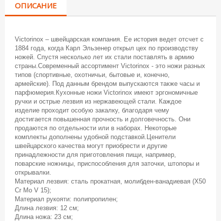
ОПИСАНИЕ
Victorinox – швейцарская компания. Ее история ведет отсчет с
1884 года, когда Карл Эльзенер открыл цех по производству
ножей. Спустя несколько лет их стали поставлять в армию
страны.Современный ассортимент Victorinox - это ножи разных
типов (спортивные, охотничьи, бытовые и, конечно,
армейские). Под данным брендом выпускаются также часы и
парфюмерия.Кухонные ножи Victorinox имеют эргономичные
ручки и острые лезвия из нержавеющей стали. Каждое
изделие проходит особую закалку, благодаря чему
достигается повышенная прочность и долговечность. Они
продаются по отдельности или в наборах. Некоторые
комплекты дополнены удобной подставкой.Ценители
швейцарского качества могут приобрести и другие
принадлежности для приготовления пищи, например,
поварские ножницы, приспособления для заточки, штопоры и
открывалки.
Материал лезвия: сталь прокатная, молибден-ванадиевая (X50
Cr Mo V 15);
Материал рукояти: полипропилен;
Длина лезвия: 12 см;
Длина ножа: 23 см;