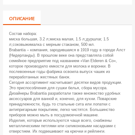
ОПИСАНИЕ
Состав набора:
миска большая, 3.2 л;миска малая, 1.5 л;дуршлаг, 1.5
л;соковыжималка с мерным стаканом, 500 мл.
Brabantia – компания, зародившаяся в 1919 году в городе Алст
(Нидерланды). В прошлом веке она представляла собой
семейное предприятие под названием «Van Elderen & Co»,
которое производило емкости для молока и воронки. В
послевоенные годы фабрика освоила выпуск чашек из
переработанных жестяных банок.
Сегодня ассортимент насчитывает десятки видов продукции.
Это приспособления для сушки белья, сбора мусора.
Дизайнеры Brabantia разработали также множество удобных
аксессуаров для ванной и, конечно, для кухни. Поварские
принадлежности, будь то стальные сита или лопатки с
антипригарным покрытием, легко чистятся. Большинство
приборов можно мыть в посудомоечной машине.
Изделия, которые используются чаще всего, снабжены
металлическими петлями или силиконовыми насадками с
отверстием. Их подвешивают на крючки и рейлинги.