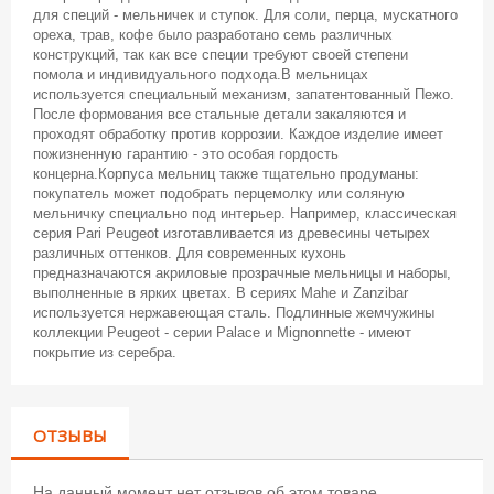
для специй - мельничек и ступок. Для соли, перца, мускатного
ореха, трав, кофе было разработано семь различных
конструкций, так как все специи требуют своей степени
помола и индивидуального подхода.В мельницах
используется специальный механизм, запатентованный Пежо.
После формования все стальные детали закаляются и
проходят обработку против коррозии. Каждое изделие имеет
пожизненную гарантию - это особая гордость
концерна.Корпуса мельниц также тщательно продуманы:
покупатель может подобрать перцемолку или соляную
мельничку специально под интерьер. Например, классическая
серия Pari Peugeot изготавливается из древесины четырех
различных оттенков. Для современных кухонь
предназначаются акриловые прозрачные мельницы и наборы,
выполненные в ярких цветах. В сериях Mahe и Zanzibar
используется нержавеющая сталь. Подлинные жемчужины
коллекции Peugeot - серии Palace и Mignonnette - имеют
покрытие из серебра.
ОТЗЫВЫ
На данный момент нет отзывов об этом товаре