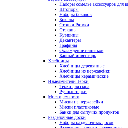
Наборы сомелье аксессуаров для в
Штопоры
Наборы бокалов
Бокалы
Стопки Рюмки
Стаканы
Кувшины
Декантеры
Графины
Охлаждение напитков
Барный инвентарь
Хлебницы
Хлебницы деревянные
Хлебницы из нержавейки
Хлебницы керамические
Измельчители Терки
Терки для сыра
Ручные терки
Миски, емкости
Миски из нержавейки
Миски пластиковые
Банки для сыпучих продуктов
Разделочные доски
Наборы разделочных досок
Разделочные доски деревянные