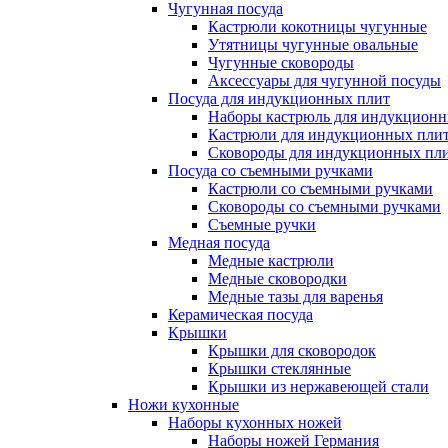
Чугунная посуда
Кастрюли кокотницы чугунные
Утятницы чугунные овальные
Чугунные сковороды
Аксессуары для чугунной посуды
Посуда для индукционных плит
Наборы кастрюль для индукционн
Кастрюли для индукционных пли
Сковороды для индукционных пл
Посуда со съемными ручками
Кастрюли со съемными ручками
Сковороды со съемными ручками
Съемные ручки
Медная посуда
Медные кастрюли
Медные сковородки
Медные тазы для варенья
Керамическая посуда
Крышки
Крышки для сковородок
Крышки стеклянные
Крышки из нержавеющей стали
Ножи кухонные
Наборы кухонных ножей
Наборы ножей Германия