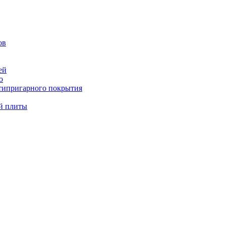
ов
ей
ю
типригарного покрытия
й плиты