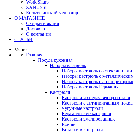
Work Sharp
ZANUSSI
Кольчугинский мельхиор
О МАГАЗИНЕ
Скидки и акции
Доставка
О компании
СТАТЬИ
Меню
Главная
Посуда кухонная
Наборы кастрюль
Наборы кастрюль со стеклянным
Наборы кастрюль с металлически
Наборы кастрюль с антипригарны
Наборы кастрюль Германия
Кастрюли
Кастрюли из нержавеющей стали
Кастрюли с антипригарным покр
Чугунные кастрюли
Керамические кастрюли
Кастрюли эмалированные
Ковши
Вставки в кастрюли