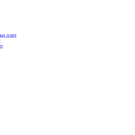
ых плит
т
ит