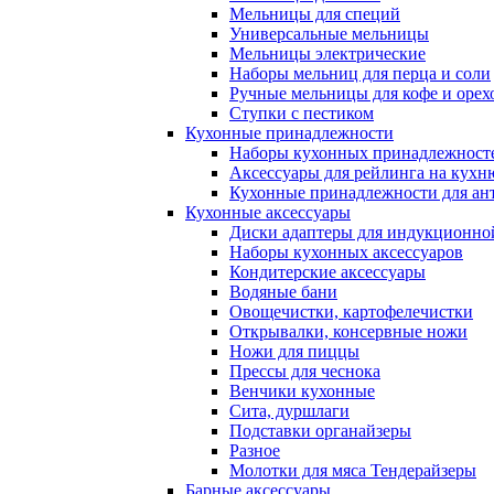
Мельницы для специй
Универсальные мельницы
Мельницы электрические
Наборы мельниц для перца и соли
Ручные мельницы для кофе и орех
Ступки с пестиком
Кухонные принадлежности
Наборы кухонных принадлежност
Аксессуары для рейлинга на кухн
Кухонные принадлежности для ан
Кухонные аксессуары
Диски адаптеры для индукционно
Наборы кухонных аксессуаров
Кондитерские аксессуары
Водяные бани
Овощечистки, картофелечистки
Открывалки, консервные ножи
Ножи для пиццы
Прессы для чеснока
Венчики кухонные
Сита, дуршлаги
Подставки органайзеры
Разное
Молотки для мяса Тендерайзеры
Барные аксессуары