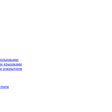
и крышками
ми крышками
м покрытием
ытием