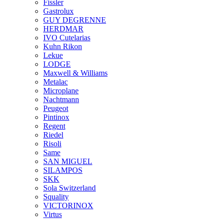
Fissler
Gastrolux
GUY DEGRENNE
HERDMAR
IVO Cutelarias
Kuhn Rikon
Lekue
LODGE
Maxwell & Williams
Metalac
Microplane
Nachtmann
Peugeot
Pintinox
Regent
Riedel
Risoli
Same
SAN MIGUEL
SILAMPOS
SKK
Sola Switzerland
Squality
VICTORINOX
Virtus