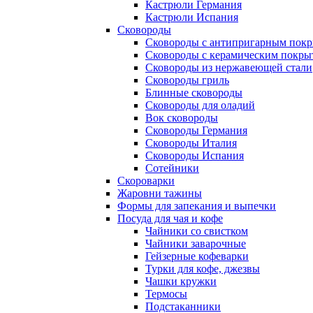
Кастрюли Германия
Кастрюли Испания
Сковороды
Сковороды с антипригарным пок
Сковороды с керамическим покры
Сковороды из нержавеющей стали
Сковороды гриль
Блинные сковороды
Сковороды для оладий
Вок сковороды
Сковороды Германия
Сковороды Италия
Сковороды Испания
Сотейники
Скороварки
Жаровни тажины
Формы для запекания и выпечки
Посуда для чая и кофе
Чайники со свистком
Чайники заварочные
Гейзерные кофеварки
Турки для кофе, джезвы
Чашки кружки
Термосы
Подстаканники